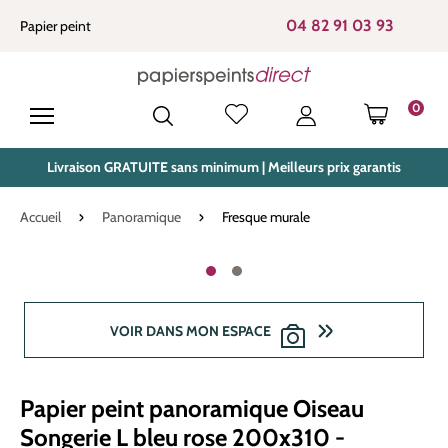
tenu principal
04 82 91 03 93
Papier peint
0
LE PANIE
Livraison GRATUITE sans minimum | Meilleurs prix garantis
Accueil
Panoramique
Fresque murale
Ignorer la galerie d'images
VOIR DANS MON ESPACE
Papier peint panoramique Oiseau
Songerie L bleu rose 200x310 -