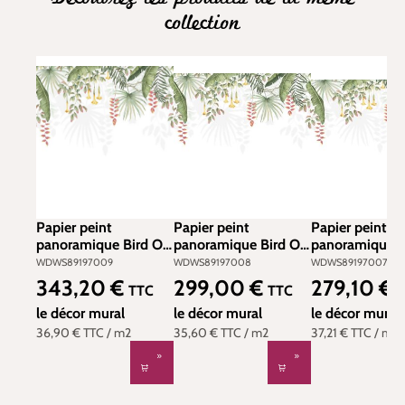
collection
Papier peint
Papier peint
Papier peint
panoramique Bird Of
panoramique Bird Of
panoramique B
Paradise L fushia
Paradise M fushia
Paradise S fus
WDWS89197009
WDWS89197008
WDWS89197007
300x310 -
300x280 -
300x250 -
343,20 €
299,00 €
279,10 €
Prix régulier :
Prix régulier :
Prix régulier :
TTC
TTC
Wonderwalls de
Wonderwalls de
Wonderwalls d
Casadéco | Réf.
le décor mural
Casadéco | Réf.
le décor mural
Casadéco | Réf
le décor mural
WDWS89197009
WDWS89197008
WDWS891970
36,90 €
TTC
/ m2
35,60 €
TTC
/ m2
37,21 €
TTC
/ m2