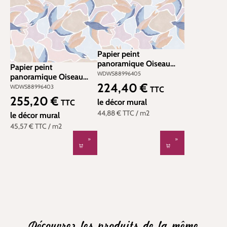
Papier peint
panoramique Oiseau
Papier peint
Songerie S bleu rose
WDWS88996405
panoramique Oiseau
200x250 - Wonderwalls
224,40 €
Songerie M bleu rose
WDWS88996403
Prix régulier :
TTC
de Casadéco | Réf.
200x280 - Wonderwalls
255,20 €
Prix régulier :
WDWS88996405
le décor mural
TTC
de Casadéco | Réf.
44,88 €
TTC
/ m2
WDWS88996403
le décor mural
45,57 €
TTC
/ m2
Découvrez les produits de la même