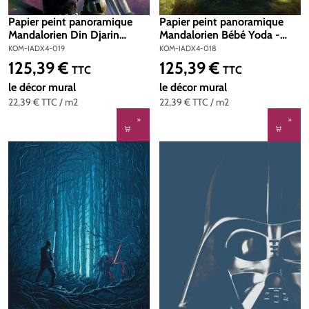
Papier peint panoramique
Papier peint panoramique
Mandalorien Din Djarin
Mandalorien Bébé Yoda -
Grogu - Papier Peint Komar
Papier Peint Komar Into
KOM-IADX4-019
KOM-IADX4-018
Into Adventure
Adventure
125,39 €
125,39 €
Prix régulier :
Prix régulier :
TTC
TTC
le décor mural
le décor mural
22,39 €
TTC
/ m2
22,39 €
TTC
/ m2