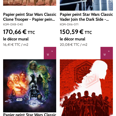
Papier peint Star Wars Classic
Papier peint Star Wars Classic
Clone Trooper - Papier peint
Vader Join the Dark Side -
Panoramique Komar
Papier peint Panoramique
KOM-DX8-040
KOM-DX6-071
Komar
170,66 €
150,59 €
Prix régulier :
Prix régulier :
TTC
TTC
le décor mural
le décor mural
16,41 €
TTC
/ m2
20,08 €
TTC
/ m2
Papier peint Star Wars Classic