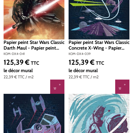
Papier peint Star Wars Classic
Papier peint Star Wars Classic
Darth Maul - Papier peint
Concrete X-Wing - Papier
Panoramique Komar
peint Panoramique Komar
KOM-DX4-041
KOM-DX4-039
125,39 €
125,39 €
Prix régulier :
Prix régulier :
TTC
TTC
le décor mural
le décor mural
22,39 €
TTC
/ m2
22,39 €
TTC
/ m2