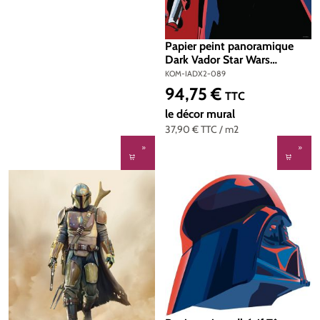
Papier peint panoramique
Dark Vador Star Wars
Cyberart - Papier peint
KOM-IADX2-089
Komar Into Wonderland
94,75 €
Prix régulier :
TTC
le décor mural
37,90 €
TTC
/ m2