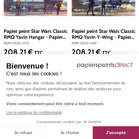
Papier peint Star Wars Classic
Papier peint Star Wars Classic
RMQ Yavin Hangar - Papier
RMQ Yavin Y-Wing - Papier
peint Panoramique Komar
peint Panoramique Komar
KOM-DX10-070
KOM-DX10-069
208,21 €
208,21 €
Prix régulier :
Prix régulier :
TTC
TTC
le décor mural
le décor mural
Bienvenue !
16,66 €
TTC
/ m2
16,66 €
TTC
/ m2
C'est nous les cookies !
Nous utilisons des cookies nécessaires au bon fonctionnement du
site, ainsi que d'autres permettant de réaliser des analyses pour
optimiser votre expérience.
Votre consentement peut être retiré à tout moment.
Lire la politique de confidentialité
Consentements certifiés par
Je refuse
Je choisis
J'accepte