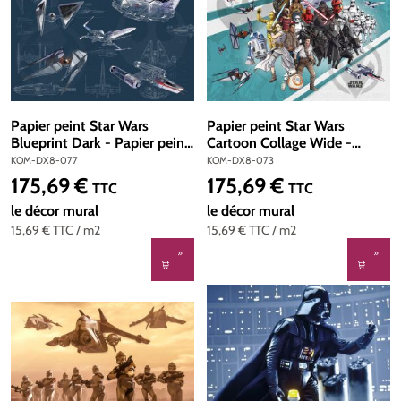
Papier peint Star Wars
Papier peint Star Wars
Blueprint Dark - Papier peint
Cartoon Collage Wide -
Panoramique Komar
Papier peint Panoramique
KOM-DX8-077
KOM-DX8-073
Komar
175,69 €
175,69 €
Prix régulier :
Prix régulier :
TTC
TTC
le décor mural
le décor mural
15,69 €
TTC
/ m2
15,69 €
TTC
/ m2