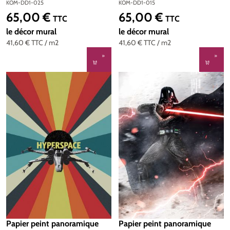
Peint Komar Into Adventure
Papier Peint Komar Into
KOM-DD1-025
KOM-DD1-015
Adventure
65,00 €
65,00 €
Prix régulier :
Prix régulier :
TTC
TTC
le décor mural
le décor mural
41,60 €
TTC
/ m2
41,60 €
TTC
/ m2
Papier peint panoramique
Papier peint panoramique