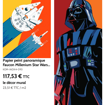
Papier peint panoramique
Faucon Millenium Star Wars
Wingman Back to 70's -
KOM-IADX4-093
Papier peint Komar Into
117,53 €
Prix régulier :
TTC
Wonderland
le décor mural
23,51 €
TTC
/ m2