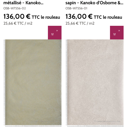
métallisé - Kanoko
sapin - Kanoko d'Osborne &
d'Osborne & Little | Réf.
Little | Réf. OSB-W7556-01
OSB-W7556-02
OSB-W7556-01
OSB-W7556-02
136,00 €
136,00 €
Prix régulier :
Prix régulier :
TTC
le rouleau
TTC
le rouleau
25,66 €
TTC
/ m2
25,66 €
TTC
/ m2