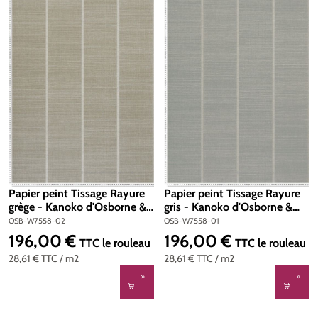
Papier peint Tissage Rayure
Papier peint Tissage Rayure
grège - Kanoko d'Osborne &
gris - Kanoko d'Osborne &
Little | Réf. OSB-W7558-02
Little | Réf. OSB-W7558-01
OSB-W7558-02
OSB-W7558-01
196,00 €
196,00 €
Prix régulier :
Prix régulier :
TTC
le rouleau
TTC
le rouleau
28,61 €
TTC
/ m2
28,61 €
TTC
/ m2