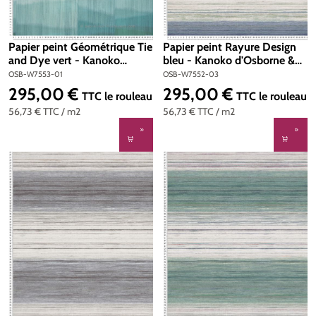
Papier peint Géométrique Tie
Papier peint Rayure Design
and Dye vert - Kanoko
bleu - Kanoko d'Osborne &
d'Osborne & Little | Réf.
Little | Réf. OSB-W7552-03
OSB-W7553-01
OSB-W7552-03
OSB-W7553-01
295,00 €
295,00 €
Prix régulier :
Prix régulier :
TTC
le rouleau
TTC
le rouleau
56,73 €
TTC
/ m2
56,73 €
TTC
/ m2