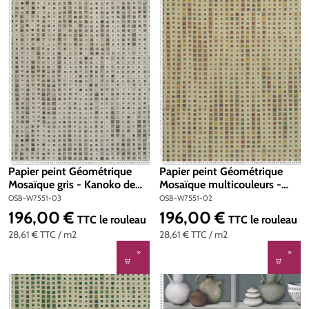
Papier peint Géométrique
Papier peint Géométrique
Mosaïque gris - Kanoko de
Mosaïque multicouleurs -
Osborne & Little | Réf. OSB-
Kanoko de Osborne & Little |
OSB-W7551-03
OSB-W7551-02
W7551-03
Réf. OSB-W7551-02
196,00 €
196,00 €
Prix régulier :
Prix régulier :
TTC
le rouleau
TTC
le rouleau
28,61 €
TTC
/ m2
28,61 €
TTC
/ m2