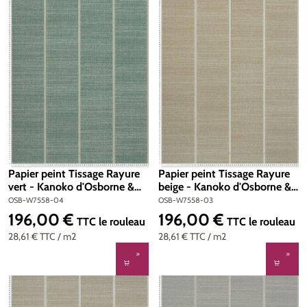
Papier peint Tissage Rayure
Papier peint Tissage Rayure
vert - Kanoko d'Osborne &
beige - Kanoko d'Osborne &
Little | Réf. OSB-W7558-04
Little | Réf. OSB-W7558-03
OSB-W7558-04
OSB-W7558-03
196,00 €
196,00 €
Prix régulier :
Prix régulier :
TTC
le rouleau
TTC
le rouleau
28,61 €
TTC
/ m2
28,61 €
TTC
/ m2