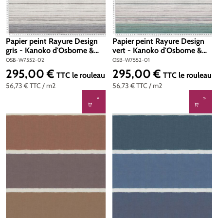
Papier peint Rayure Design
Papier peint Rayure Design
gris - Kanoko d'Osborne &
vert - Kanoko d'Osborne &
Little | Réf. OSB-W7552-02
Little | Réf. OSB-W7552-01
OSB-W7552-02
OSB-W7552-01
295,00 €
295,00 €
Prix régulier :
Prix régulier :
TTC
le rouleau
TTC
le rouleau
56,73 €
TTC
/ m2
56,73 €
TTC
/ m2