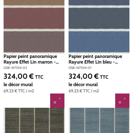
Papier peint panoramique
Papier peint panoramique
Rayure Effet Lin marron -
Rayure Effet Lin bleu -
Kanoko d'Osborne & Little |
Kanoko d'Osborne & Little |
OSB-W7554-02
OSB-W7554-01
Réf. OSB-W7554-02
Réf. OSB-W7554-01
324,00 €
324,00 €
Prix régulier :
Prix régulier :
TTC
TTC
le décor mural
le décor mural
69,23 €
TTC
/ m2
69,23 €
TTC
/ m2