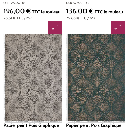
& Little | Réf. OSB-W7556-
d'Osborne & Little | Réf.
OSB-W7556-03
OSB-W7557-01
03
OSB-W7557-01
136,00 €
196,00 €
Prix régulier :
Prix régulier :
TTC
le rouleau
TTC
le rouleau
25,66 €
TTC
/ m2
28,61 €
TTC
/ m2
Papier peint Pois Graphique
Papier peint Pois Graphique