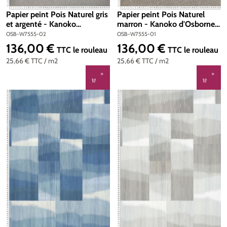
Papier peint Pois Naturel gris
Papier peint Pois Naturel
et argenté - Kanoko
marron - Kanoko d'Osborne
d'Osborne & Little | Réf.
& Little | Réf. OSB-W7555-01
OSB-W7555-02
OSB-W7555-01
OSB-W7555-02
136,00 €
136,00 €
Prix régulier :
Prix régulier :
TTC
le rouleau
TTC
le rouleau
25,66 €
TTC
/ m2
25,66 €
TTC
/ m2