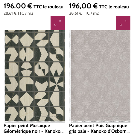
OSB-W7557-03
OSB-W7557-02
196,00 €
196,00 €
Prix régulier :
Prix régulier :
TTC
le rouleau
TTC
le rouleau
28,61 €
TTC
/ m2
28,61 €
TTC
/ m2
Papier peint Pois Graphique
Papier peint Mosaïque
gris pale - Kanoko d'Osborne
Géométrique noir - Kanoko