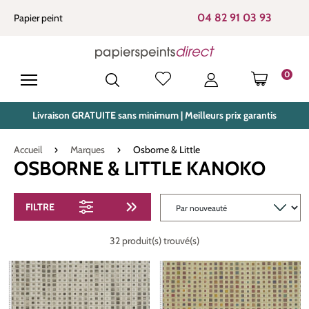
tenu principal
04 82 91 03 93
Papier peint
0
LE PANIE
Livraison GRATUITE sans minimum | Meilleurs prix garantis
Accueil
Marques
Osborne & Little
OSBORNE & LITTLE KANOKO
FILTRE
32 produit(s) trouvé(s)