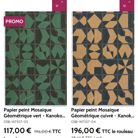
PROMO
RÉDUCTION
Papier peint Mosaïque
Papier peint Mosaïque
Géométrique vert - Kanoko
Géométrique cuivré - Kanoko
d'Osborne & Little | Réf.
d'Osborne & Little | Réf.
OSB-W7557-05
OSB-W7557-04
OSB-W7557-05
OSB-W7557-04
117,00 €
196,00 €
Prix de vente :
Prix régulier :
Prix régulier :
TTC
TTC
le rouleau
196,00 €
28,61 €
TTC
/ m2