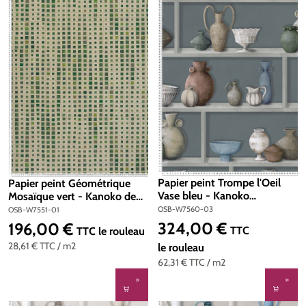
Papier peint Trompe l'Oeil
Papier peint Géométrique
Vase bleu - Kanoko
Mosaïque vert - Kanoko de
d'Osborne & Little | Réf.
Osborne & Little | Réf. OSB-
OSB-W7560-03
OSB-W7551-01
OSB-W7560-03
W7551-01
324,00 €
196,00 €
Prix régulier :
Prix régulier :
TTC
TTC
le rouleau
28,61 €
TTC
/ m2
le rouleau
62,31 €
TTC
/ m2