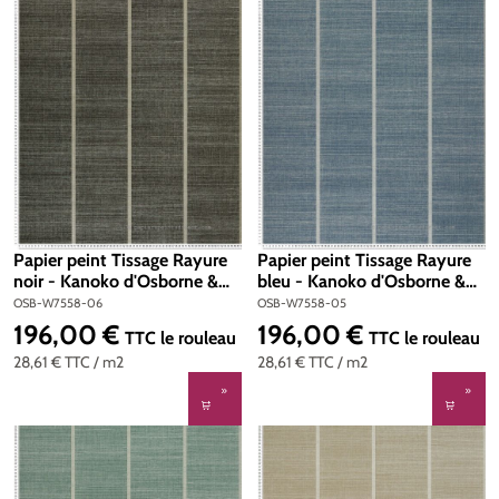
Papier peint Tissage Rayure
Papier peint Tissage Rayure
noir - Kanoko d'Osborne &
bleu - Kanoko d'Osborne &
Little | Réf. OSB-W7558-06
Little | Réf. OSB-W7558-05
OSB-W7558-06
OSB-W7558-05
196,00 €
196,00 €
Prix régulier :
Prix régulier :
TTC
le rouleau
TTC
le rouleau
28,61 €
TTC
/ m2
28,61 €
TTC
/ m2