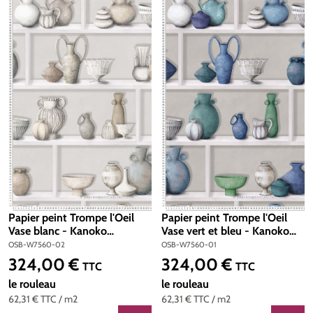
Papier peint Trompe l'Oeil
Papier peint Trompe l'Oeil
Vase blanc - Kanoko
Vase vert et bleu - Kanoko
d'Osborne & Little | Réf.
d'Osborne & Little | Réf.
OSB-W7560-02
OSB-W7560-01
OSB-W7560-02
OSB-W7560-01
324,00 €
324,00 €
Prix régulier :
Prix régulier :
TTC
TTC
le rouleau
le rouleau
62,31 €
TTC
/ m2
62,31 €
TTC
/ m2