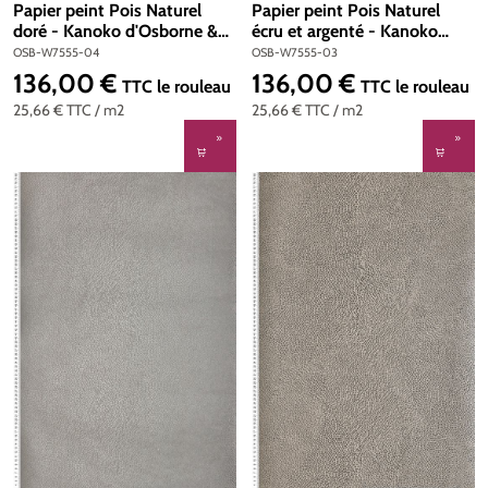
Papier peint Pois Naturel
Papier peint Pois Naturel
doré - Kanoko d'Osborne &
écru et argenté - Kanoko
Little | Réf. OSB-W7555-04
d'Osborne & Little | Réf.
OSB-W7555-04
OSB-W7555-03
OSB-W7555-03
136,00 €
136,00 €
Prix régulier :
Prix régulier :
TTC
le rouleau
TTC
le rouleau
25,66 €
TTC
/ m2
25,66 €
TTC
/ m2