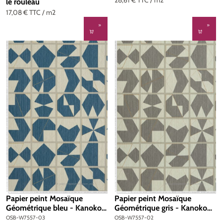
le rouleau
17,08 €
TTC
/ m2
Papier peint Mosaïque
Papier peint Mosaïque
Géométrique bleu - Kanoko
Géométrique gris - Kanoko
d'Osborne & Little | Réf.
d'Osborne & Little | Réf.
OSB-W7557-03
OSB-W7557-02