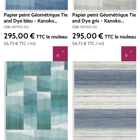
Papier peint Géométrique Tie
Papier peint Géométrique Tie
and Dye bleu - Kanoko
and Dye gris - Kanoko
d'Osborne & Little | Réf.
d'Osborne & Little | Réf.
OSB-W7553-03
OSB-W7553-02
OSB-W7553-03
OSB-W7553-02
295,00 €
295,00 €
Prix régulier :
Prix régulier :
TTC
le rouleau
TTC
le rouleau
56,73 €
TTC
/ m2
56,73 €
TTC
/ m2