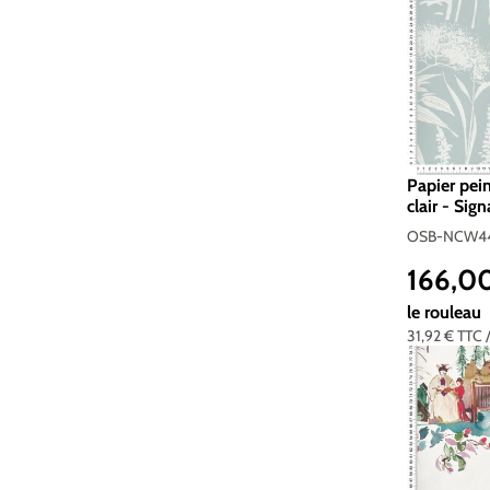
Papier pei
clair - Sig
OSB-NCW
OSB-NCW44
166,0
Prix réguli
le rouleau
31,92 €
TTC