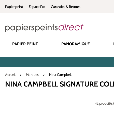
recherche
Passer à la navigation principale
Papier peint
Espace Pro
Garanties & Retours
PAPIER PEINT
PANORAMIQUE
Accueil
Marques
Nina Campbell
NINA CAMPBELL SIGNATURE COL
42 produit(s)