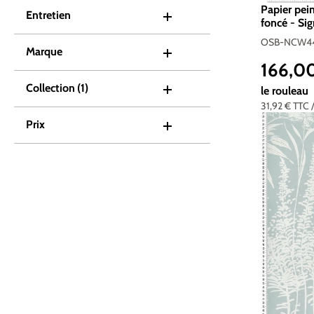
Papier pei
Entretien
foncé - Si
OSB-NCW
OSB-NCW4
Marque
166,0
Prix réguli
Collection
(1)
le rouleau
31,92 €
TTC
Prix