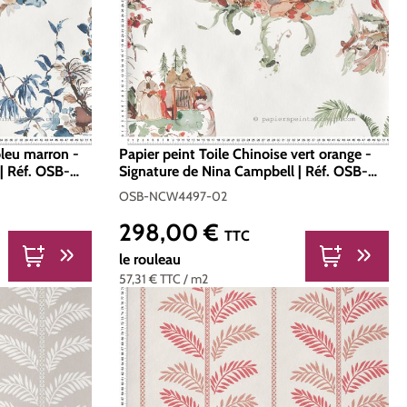
bleu marron -
Papier peint Toile Chinoise vert orange -
| Réf. OSB-
Signature de Nina Campbell | Réf. OSB-
NCW4497-02
OSB-NCW4497-02
298,00 €
Prix régulier :
TTC
le rouleau
57,31 €
TTC
/ m2