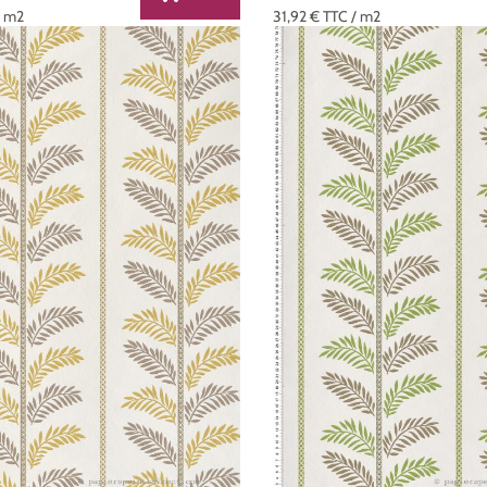
/ m2
31,92 €
TTC
/ m2