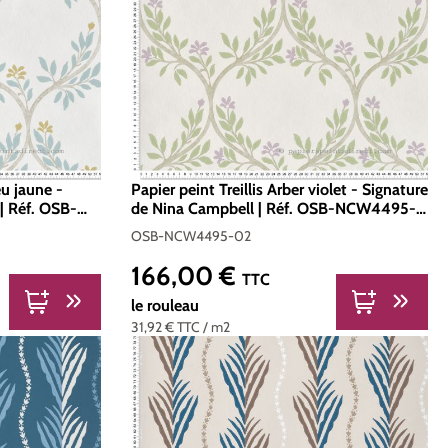
eu jaune -
Papier peint Treillis Arber violet - Signature
| Réf. OSB-
de Nina Campbell | Réf. OSB-NCW4495-
02
OSB-NCW4495-02
166,00 €
Prix régulier :
TTC
le rouleau
31,92 €
TTC
/ m2