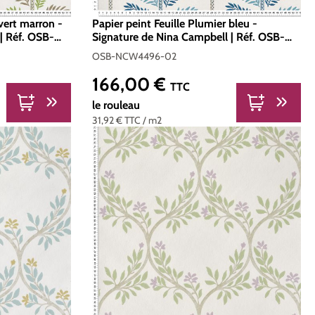
 vert marron -
Papier peint Feuille Plumier bleu -
| Réf. OSB-
Signature de Nina Campbell | Réf. OSB-
NCW4496-02
OSB-NCW4496-02
166,00 €
Prix régulier :
TTC
le rouleau
31,92 €
TTC
/ m2