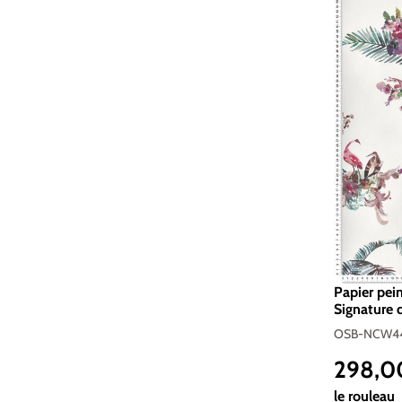
Papier pein
Signature 
NCW4497
OSB-NCW44
298,0
Prix réguli
le rouleau