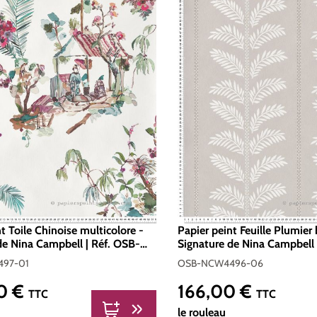
t Toile Chinoise multicolore -
Papier peint Feuille Plumier 
de Nina Campbell | Réf. OSB-
Signature de Nina Campbell 
-01
NCW4496-06
97-01
OSB-NCW4496-06
0 €
166,00 €
er :
Prix régulier :
TTC
TTC
le rouleau