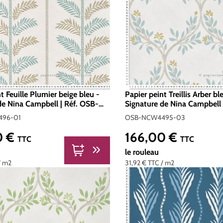
t Feuille Plumier beige bleu -
Papier peint Treillis Arber bl
de Nina Campbell | Réf. OSB-
Signature de Nina Campbell 
-01
NCW4495-03
96-01
OSB-NCW4495-03
0 €
166,00 €
er :
Prix régulier :
TTC
TTC
le rouleau
/ m2
31,92 €
TTC
/ m2