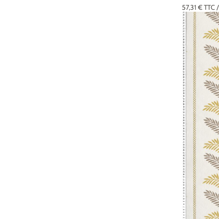
57,31 €
TTC