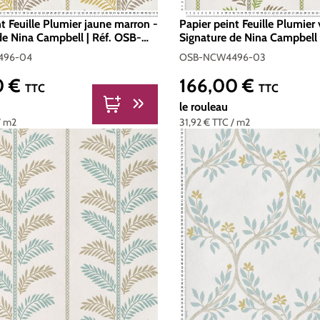
t Feuille Plumier jaune marron -
Papier peint Feuille Plumier
de Nina Campbell | Réf. OSB-
Signature de Nina Campbell 
-04
NCW4496-03
496-04
OSB-NCW4496-03
0 €
166,00 €
er :
Prix régulier :
TTC
TTC
le rouleau
/ m2
31,92 €
TTC
/ m2