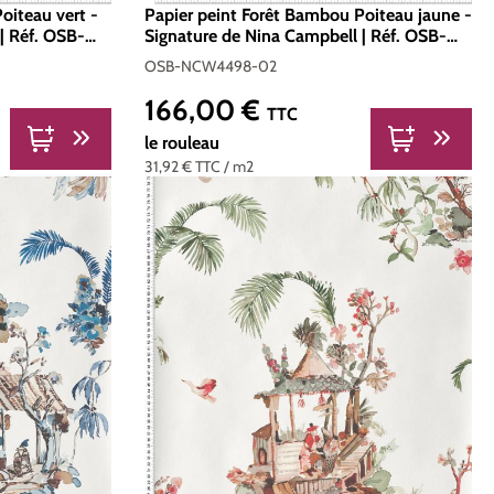
oiteau vert -
Papier peint Forêt Bambou Poiteau jaune -
| Réf. OSB-
Signature de Nina Campbell | Réf. OSB-
NCW4498-02
OSB-NCW4498-02
166,00 €
Prix régulier :
TTC
le rouleau
31,92 €
TTC
/ m2