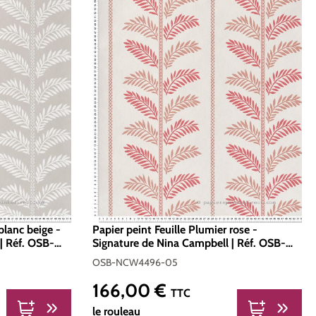
blanc beige -
Papier peint Feuille Plumier rose -
| Réf. OSB-
Signature de Nina Campbell | Réf. OSB-
NCW4496-05
OSB-NCW4496-05
166,00 €
Prix régulier :
TTC
le rouleau