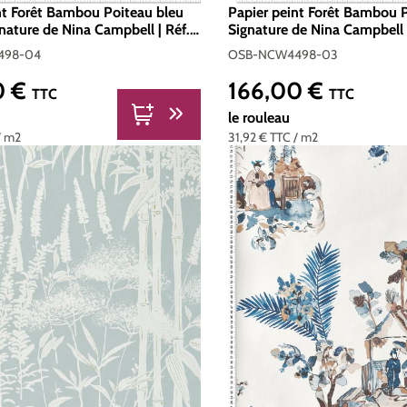
nt Forêt Bambou Poiteau bleu
Papier peint Forêt Bambou P
gnature de Nina Campbell | Réf.
Signature de Nina Campbell 
4498-04
NCW4498-03
498-04
OSB-NCW4498-03
0 €
166,00 €
er :
Prix régulier :
TTC
TTC
le rouleau
/ m2
31,92 €
TTC
/ m2