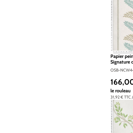
Papier pein
Signature 
NCW4496
OSB-NCW44
166,0
Prix réguli
le rouleau
31,92 €
TTC