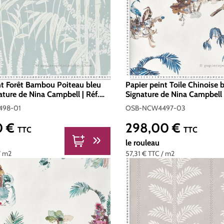
nt Forêt Bambou Poiteau bleu
Papier peint Toile Chinoise 
nature de Nina Campbell | Réf.
Signature de Nina Campbell 
4498-01
NCW4497-03
98-01
OSB-NCW4497-03
0 €
298,00 €
er :
Prix régulier :
TTC
TTC
le rouleau
/ m2
57,31 €
TTC
/ m2