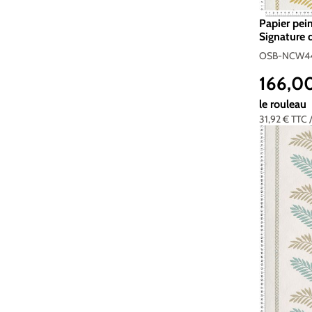
Papier pein
Signature 
NCW4496
OSB-NCW4
166,0
Prix réguli
le rouleau
31,92 €
TTC