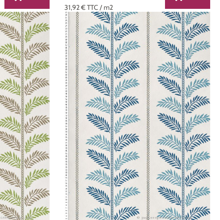
31,92 €
TTC
/ m2