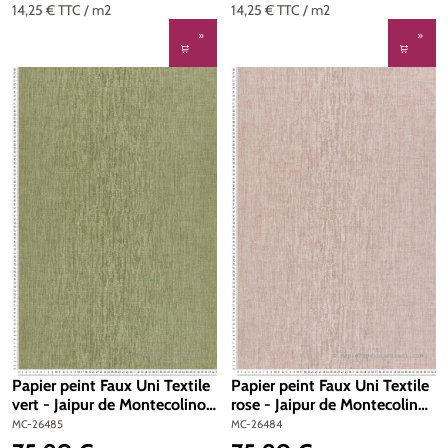
14,25 €
TTC
/ m2
14,25 €
TTC
/ m2
Papier peint Faux Uni Textile
Papier peint Faux Uni Textile
vert - Jaipur de Montecolino |
rose - Jaipur de Montecolino |
Réf. MC-26485
Réf. MC-26484
MC-26485
MC-26484