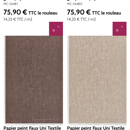
Réf. MC-26481
Montecolino | Réf. MC-
MC-26481
MC-26480
26480
75,90 €
75,90 €
Prix régulier :
Prix régulier :
TTC
le rouleau
TTC
le rouleau
14,25 €
TTC
/ m2
14,25 €
TTC
/ m2
Papier peint Faux Uni Textile
Papier peint Faux Uni Textile