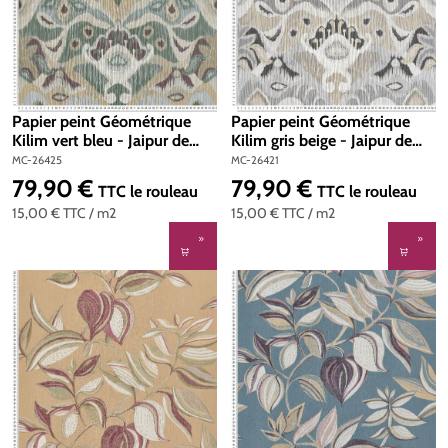
Papier peint Géométrique
Papier peint Géométrique
Kilim vert bleu - Jaipur de
Kilim gris beige - Jaipur de
Montecolino | Réf. MC-26425
Montecolino | Réf. MC-26421
MC-26425
MC-26421
79,90 €
79,90 €
Prix régulier :
Prix régulier :
TTC
le rouleau
TTC
le rouleau
15,00 €
TTC
/ m2
15,00 €
TTC
/ m2