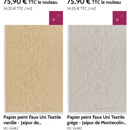
75,90 €
75,90 €
Prix régulier :
Prix régulier :
TTC
le rouleau
TTC
le rouleau
14,25 €
TTC
/ m2
14,25 €
TTC
/ m2
Papier peint Faux Uni Textile
Papier peint Faux Uni Textile
vanille - Jaipur de
grège - Jaipur de Montecolino
Montecolino | Réf. MC-26483
| Réf. MC-26482
MC-26483
MC-26482