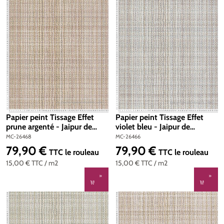
Papier peint Tissage Effet
Papier peint Tissage Effet
prune argenté - Jaipur de
violet bleu - Jaipur de
Montecolino | Réf. MC-26468
Montecolino | Réf. MC-26466
MC-26468
MC-26466
79,90 €
79,90 €
Prix régulier :
Prix régulier :
TTC
le rouleau
TTC
le rouleau
15,00 €
TTC
/ m2
15,00 €
TTC
/ m2