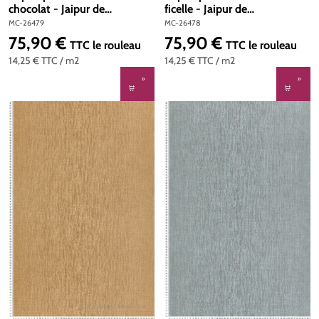
chocolat - Jaipur de
ficelle - Jaipur de
Montecolino | Réf. MC-26479
Montecolino | Réf. MC-26478
MC-26479
MC-26478
75,90 €
75,90 €
Prix régulier :
Prix régulier :
TTC
le rouleau
TTC
le rouleau
14,25 €
TTC
/ m2
14,25 €
TTC
/ m2