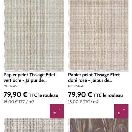
Papier peint Tissage Effet
Papier peint Tissage Effet
vert ocre - Jaipur de
doré rose - Jaipur de
Montecolino | Réf. MC-26465
Montecolino | Réf. MC-26464
MC-26465
MC-26464
79,90 €
79,90 €
Prix régulier :
Prix régulier :
TTC
le rouleau
TTC
le rouleau
15,00 €
TTC
/ m2
15,00 €
TTC
/ m2