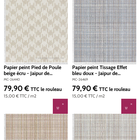
Papier peint Pied de Poule
Papier peint Tissage Effet
beige écru - Jaipur de
bleu doux - Jaipur de
Montecolino | Réf. MC-
Montecolino | Réf. MC-26469
MC-26440
MC-26469
26440
79,90 €
79,90 €
Prix régulier :
Prix régulier :
TTC
le rouleau
TTC
le rouleau
15,00 €
TTC
/ m2
15,00 €
TTC
/ m2