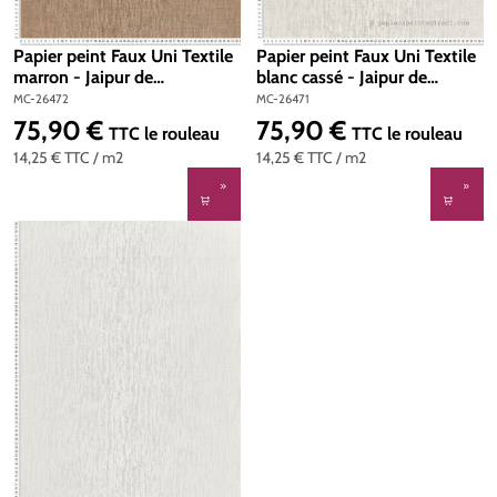
Papier peint Faux Uni Textile
Papier peint Faux Uni Textile
marron - Jaipur de
blanc cassé - Jaipur de
Montecolino | Réf. MC-26472
Montecolino | Réf. MC-26471
MC-26472
MC-26471
75,90 €
75,90 €
Prix régulier :
Prix régulier :
TTC
le rouleau
TTC
le rouleau
14,25 €
TTC
/ m2
14,25 €
TTC
/ m2