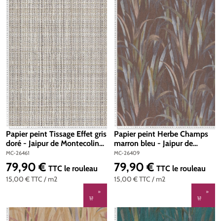
Papier peint Tissage Effet gris
Papier peint Herbe Champs
doré - Jaipur de Montecolino
marron bleu - Jaipur de
| Réf. MC-26461
Montecolino | Réf. MC-
MC-26461
MC-26409
26409
79,90 €
79,90 €
Prix régulier :
Prix régulier :
TTC
le rouleau
TTC
le rouleau
15,00 €
TTC
/ m2
15,00 €
TTC
/ m2