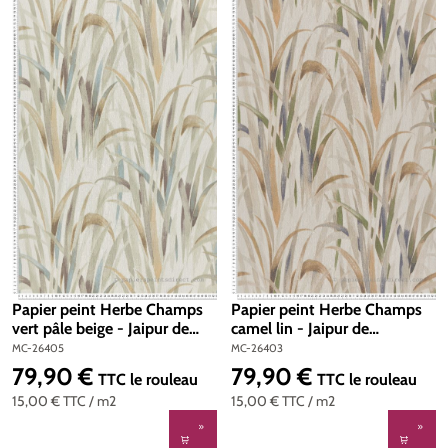
Papier peint Herbe Champs
Papier peint Herbe Champs
vert pâle beige - Jaipur de
camel lin - Jaipur de
Montecolino | Réf. MC-
Montecolino | Réf. MC-
MC-26405
MC-26403
26405
26403
79,90 €
79,90 €
Prix régulier :
Prix régulier :
TTC
le rouleau
TTC
le rouleau
15,00 €
TTC
/ m2
15,00 €
TTC
/ m2