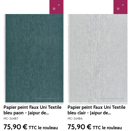
Papier peint Faux Uni Textile
Papier peint Faux Uni Textile
bleu paon - Jaipur de
bleu clair - Jaipur de
Montecolino | Réf. MC-26487
Montecolino | Réf. MC-26486
MC-26487
MC-26486
75,90 €
75,90 €
Prix régulier :
Prix régulier :
TTC
le rouleau
TTC
le rouleau