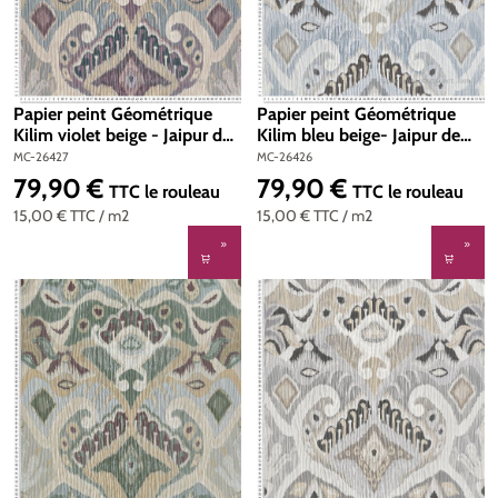
Papier peint Géométrique
Papier peint Géométrique
Kilim violet beige - Jaipur de
Kilim bleu beige- Jaipur de
Montecolino | Réf. MC-26427
Montecolino | Réf. MC-26426
MC-26427
MC-26426
79,90 €
79,90 €
Prix régulier :
Prix régulier :
TTC
le rouleau
TTC
le rouleau
15,00 €
TTC
/ m2
15,00 €
TTC
/ m2