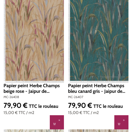
Papier peint Herbe Champs
Papier peint Herbe Champs
beige rose - Jaipur de
bleu canard gris - Jaipur de
Montecolino | Réf. MC-
Montecolino | Réf. MC-26407
MC-26408
MC-26407
26408
79,90 €
79,90 €
Prix régulier :
Prix régulier :
TTC
le rouleau
TTC
le rouleau
15,00 €
TTC
/ m2
15,00 €
TTC
/ m2