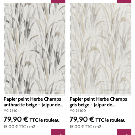
Papier peint Herbe Champs
Papier peint Herbe Champs
anthracite beige - Jaipur de
gris beige - Jaipur de
Montecolino | Réf. MC-26401
Montecolino | Réf. MC-
MC-26401
MC-26400
26400
79,90 €
79,90 €
Prix régulier :
Prix régulier :
TTC
le rouleau
TTC
le rouleau
15,00 €
TTC
/ m2
15,00 €
TTC
/ m2