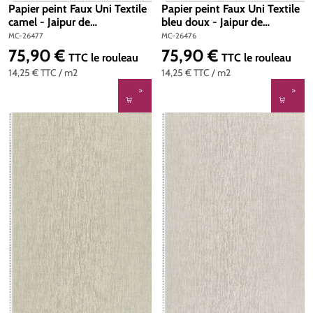
Papier peint Faux Uni Textile
Papier peint Faux Uni Textile
camel - Jaipur de
bleu doux - Jaipur de
Montecolino | Réf. MC-26477
Montecolino | Réf. MC-26476
MC-26477
MC-26476
75,90 €
75,90 €
Prix régulier :
Prix régulier :
TTC
le rouleau
TTC
le rouleau
14,25 €
TTC
/ m2
14,25 €
TTC
/ m2