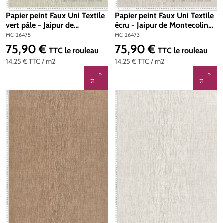
Papier peint Faux Uni Textile
Papier peint Faux Uni Textile
vert pâle - Jaipur de
écru - Jaipur de Montecolino |
Montecolino | Réf. MC-26475
Réf. MC-26473
MC-26475
MC-26473
75,90 €
75,90 €
Prix régulier :
Prix régulier :
TTC
le rouleau
TTC
le rouleau
14,25 €
TTC
/ m2
14,25 €
TTC
/ m2