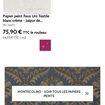
Papier peint Faux Uni Textile
blanc crème - Jaipur de
Montecolino | Réf. MC-26470
MC-26470
75,90 €
Prix régulier :
TTC
le rouleau
14,25 €
TTC
/ m2
MONTECOLINO - VOIR TOUS LES PAPIERS
PEINTS