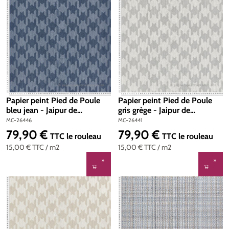
Papier peint Pied de Poule
Papier peint Pied de Poule
bleu jean - Jaipur de
gris grège - Jaipur de
Montecolino | Réf. MC-26446
Montecolino | Réf. MC-26441
MC-26446
MC-26441
79,90 €
79,90 €
Prix régulier :
Prix régulier :
TTC
le rouleau
TTC
le rouleau
15,00 €
TTC
/ m2
15,00 €
TTC
/ m2