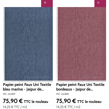
Papier peint Faux Uni Textile
Papier peint Faux Uni Textile
bleu marine - Jaipur de
bordeaux - Jaipur de
Montecolino | Réf. MC-26489
Montecolino | Réf. MC-
MC-26489
MC-26488
26488
75,90 €
75,90 €
Prix régulier :
Prix régulier :
TTC
le rouleau
TTC
le rouleau
14,25 €
TTC
/ m2
14,25 €
TTC
/ m2