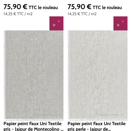
75,90 €
75,90 €
Prix régulier :
Prix régulier :
TTC
le rouleau
TTC
le rouleau
14,25 €
TTC
/ m2
14,25 €
TTC
/ m2
Papier peint Faux Uni Textile
Papier peint Faux Uni Textile
gris - Jaipur de Montecolino |
gris perle - Jaipur de