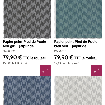
Papier peint Pied de Poule
Papier peint Pied de Poule
noir gris - Jaipur de
bleu vert - Jaipur de
Montecolino | Réf. MC-26449
Montecolino | Réf. MC-26447
MC-26449
MC-26447
79,90 €
79,90 €
Prix régulier :
Prix régulier :
TTC
le rouleau
TTC
le rouleau
15,00 €
TTC
/ m2
15,00 €
TTC
/ m2