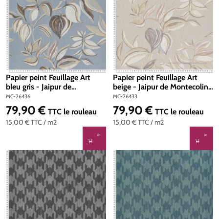
Papier peint Feuillage Art
Papier peint Feuillage Art
bleu gris - Jaipur de
beige - Jaipur de Montecolino
Montecolino | Réf. MC-26436
| Réf. MC-26433
MC-26436
MC-26433
79,90 €
79,90 €
Prix régulier :
Prix régulier :
TTC
le rouleau
TTC
le rouleau
15,00 €
TTC
/ m2
15,00 €
TTC
/ m2