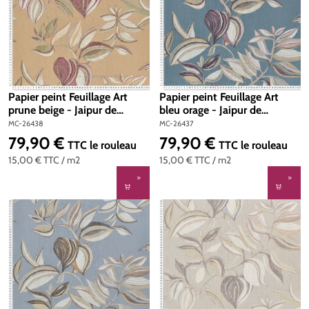
Papier peint Feuillage Art
Papier peint Feuillage Art
prune beige - Jaipur de
bleu orage - Jaipur de
Montecolino | Réf. MC-26438
Montecolino | Réf. MC-26437
MC-26438
MC-26437
79,90 €
79,90 €
Prix régulier :
Prix régulier :
TTC
le rouleau
TTC
le rouleau
15,00 €
TTC
/ m2
15,00 €
TTC
/ m2