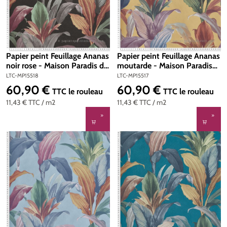
Papier peint Feuillage Ananas
Papier peint Feuillage Ananas
noir rose - Maison Paradis de
moutarde - Maison Paradis
Lutèce | Réf. LTC-MP15518
de Lutèce | Réf. LTC-MP15517
LTC-MP15518
LTC-MP15517
60,90 €
60,90 €
Prix régulier :
Prix régulier :
TTC
le rouleau
TTC
le rouleau
11,43 €
TTC
/ m2
11,43 €
TTC
/ m2