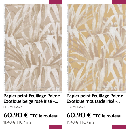
Papier peint Feuillage Palme
Papier peint Feuillage Palme
Exotique beige rosé irisé -
Exotique moutarde irisé -
Maison Paradis de Lutèce |
Maison Paradis de Lutèce |
LTC-MP15524
LTC-MP15523
Réf. LTC-MP15524
Réf. LTC-MP15523
60,90 €
60,90 €
Prix régulier :
Prix régulier :
TTC
le rouleau
TTC
le rouleau
11,43 €
TTC
/ m2
11,43 €
TTC
/ m2