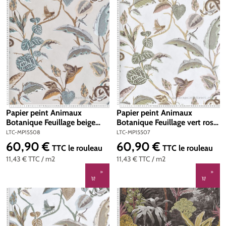
Papier peint Animaux
Papier peint Animaux
Botanique Feuillage beige
Botanique Feuillage vert rose
bleu irisé - Maison Paradis de
doré - Maison Paradis de
LTC-MP15508
LTC-MP15507
Lutèce | Réf. LTC-MP15508
Lutèce | Réf. LTC-MP15507
60,90 €
60,90 €
Prix régulier :
Prix régulier :
TTC
le rouleau
TTC
le rouleau
11,43 €
TTC
/ m2
11,43 €
TTC
/ m2