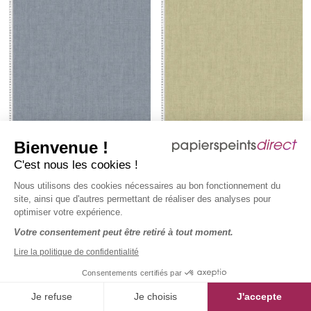
Bienvenue !
C'est nous les cookies !
Nous utilisons des cookies nécessaires au bon fonctionnement du
site, ainsi que d'autres permettant de réaliser des analyses pour
optimiser votre expérience.
Papier peint Uni Lin bleu jean
Papier peint Uni Lin vert
Votre consentement peut être retiré à tout moment.
- Maison Paradis de Lutèce |
amande - Maison Paradis de
Réf. LTC-MP15586
Lutèce | Réf. LTC-MP15585
LTC-MP15586
LTC-MP15585
Lire la politique de confidentialité
60,90 €
60,90 €
Prix régulier :
Prix régulier :
TTC
le rouleau
TTC
le rouleau
Consentements certifiés par
11,43 €
TTC
/ m2
11,43 €
TTC
/ m2
Je refuse
Je choisis
J'accepte