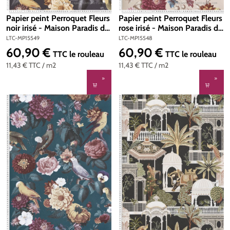
Papier peint Perroquet Fleurs
Papier peint Perroquet Fleurs
noir irisé - Maison Paradis de
rose irisé - Maison Paradis de
Lutèce | Réf. LTC-MP15549
Lutèce | Réf. LTC-MP15548
LTC-MP15549
LTC-MP15548
60,90 €
60,90 €
Prix régulier :
Prix régulier :
TTC
le rouleau
TTC
le rouleau
11,43 €
TTC
/ m2
11,43 €
TTC
/ m2