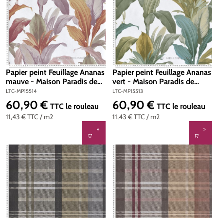
Papier peint Feuillage Ananas
Papier peint Feuillage Ananas
mauve - Maison Paradis de
vert - Maison Paradis de
Lutèce | Réf. LTC-MP15514
Lutèce | Réf. LTC-MP15513
LTC-MP15514
LTC-MP15513
60,90 €
60,90 €
Prix régulier :
Prix régulier :
TTC
le rouleau
TTC
le rouleau
11,43 €
TTC
/ m2
11,43 €
TTC
/ m2