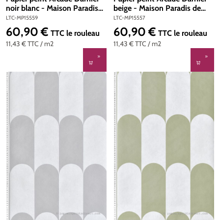
noir blanc - Maison Paradis
beige - Maison Paradis de
de Lutèce | Réf. LTC-
Lutèce | Réf. LTC-MP15557
LTC-MP15559
LTC-MP15557
MP15559
60,90 €
60,90 €
Prix régulier :
Prix régulier :
TTC
le rouleau
TTC
le rouleau
11,43 €
TTC
/ m2
11,43 €
TTC
/ m2