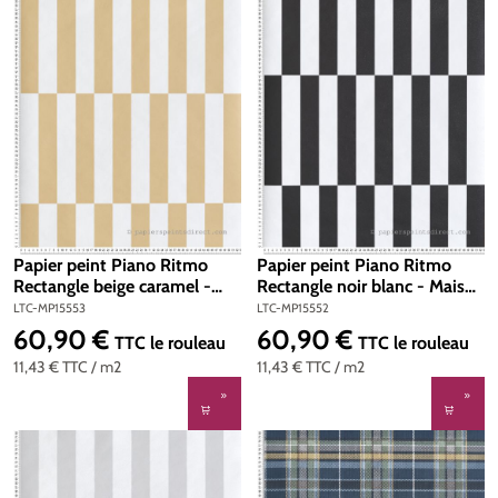
Papier peint Piano Ritmo
Papier peint Piano Ritmo
Rectangle beige caramel -
Rectangle noir blanc - Maison
Maison Paradis de Lutèce |
Paradis de Lutèce | Réf. LTC-
LTC-MP15553
LTC-MP15552
Réf. LTC-MP15553
MP15552
60,90 €
60,90 €
Prix régulier :
Prix régulier :
TTC
le rouleau
TTC
le rouleau
11,43 €
TTC
/ m2
11,43 €
TTC
/ m2