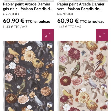
Papier peint Arcade Damier
Papier peint Arcade Damier
gris clair - Maison Paradis de
vert - Maison Paradis de
Lutèce | Réf. LTC-MP15556
Lutèce | Réf. LTC-MP15555
LTC-MP15556
LTC-MP15555
60,90 €
60,90 €
Prix régulier :
Prix régulier :
TTC
le rouleau
TTC
le rouleau
11,43 €
TTC
/ m2
11,43 €
TTC
/ m2