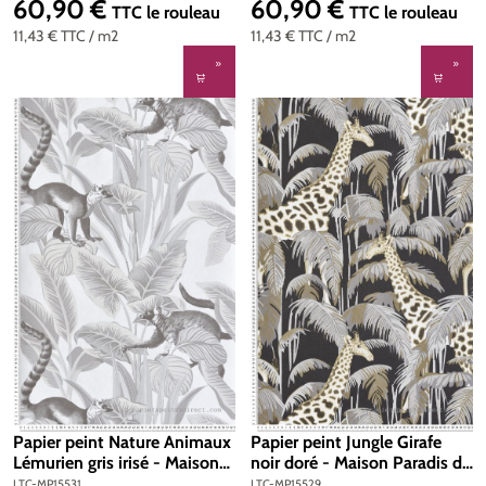
60,90 €
60,90 €
Prix régulier :
Prix régulier :
TTC
le rouleau
TTC
le rouleau
11,43 €
TTC
/ m2
11,43 €
TTC
/ m2
Papier peint Nature Animaux
Papier peint Jungle Girafe
Lémurien gris irisé - Maison
noir doré - Maison Paradis de
Paradis de Lutèce | Réf. LTC-
Lutèce | Réf. LTC-MP15529
LTC-MP15531
LTC-MP15529