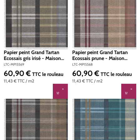
Papier peint Grand Tartan
Papier peint Grand Tartan
Ecossais gris irisé - Maison
Ecossais prune - Maison
Paradis de Lutèce | Réf. LTC-
Paradis de Lutèce | Réf. LTC-
LTC-MP15569
LTC-MP15568
MP15569
MP15568
60,90 €
60,90 €
Prix régulier :
Prix régulier :
TTC
le rouleau
TTC
le rouleau
11,43 €
TTC
/ m2
11,43 €
TTC
/ m2