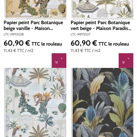
Papier peint Parc Botanique
Papier peint Parc Botanique
beige vanille - Maison
vert beige - Maison Paradis
Paradis de Lutèce | Réf. LTC-
de Lutèce | Réf. LTC-
LTC-MP15538
LTC-MP15537
MP15538
MP15537
60,90 €
60,90 €
Prix régulier :
Prix régulier :
TTC
le rouleau
TTC
le rouleau
11,43 €
TTC
/ m2
11,43 €
TTC
/ m2