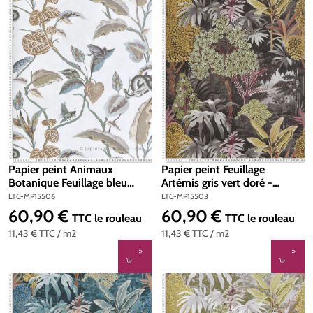
Papier peint Animaux
Papier peint Feuillage
Botanique Feuillage bleu
Artémis gris vert doré -
doux doré - Maison Paradis
Maison Paradis de Lutèce |
LTC-MP15506
LTC-MP15503
de Lutèce | Réf. LTC-
Réf. LTC-MP15503
60,90 €
60,90 €
Prix régulier :
Prix régulier :
TTC
le rouleau
TTC
le rouleau
MP15506
11,43 €
TTC
/ m2
11,43 €
TTC
/ m2