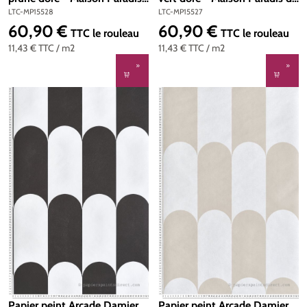
de Lutèce | Réf. LTC-
Lutèce | Réf. LTC-MP15527
LTC-MP15528
LTC-MP15527
MP15528
60,90 €
60,90 €
Prix régulier :
Prix régulier :
TTC
le rouleau
TTC
le rouleau
11,43 €
TTC
/ m2
11,43 €
TTC
/ m2
Papier peint Arcade Damier
Papier peint Arcade Damier