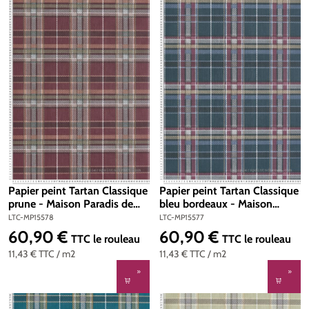
Papier peint Tartan Classique
Papier peint Tartan Classique
prune - Maison Paradis de
bleu bordeaux - Maison
Lutèce | Réf. LTC-MP15578
Paradis de Lutèce | Réf. LTC-
LTC-MP15578
LTC-MP15577
MP15577
60,90 €
60,90 €
Prix régulier :
Prix régulier :
TTC
le rouleau
TTC
le rouleau
11,43 €
TTC
/ m2
11,43 €
TTC
/ m2