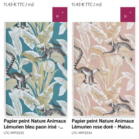
11,43 €
TTC
/ m2
11,43 €
TTC
/ m2
Papier peint Nature Animaux
Papier peint Nature Animaux
Lémurien bleu paon irisé -
Lémurien rose doré - Maison
Maison Paradis de Lutèce |
Paradis de Lutèce | Réf. LTC-
LTC-MP15535
LTC-MP15534
Réf. LTC-MP15535
MP15534