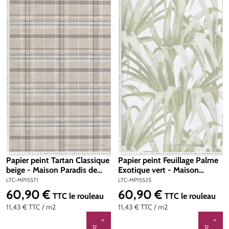
Papier peint Tartan Classique
Papier peint Feuillage Palme
beige - Maison Paradis de
Exotique vert - Maison
Lutèce | Réf. LTC-MP15571
Paradis de Lutèce | Réf. LTC-
LTC-MP15571
LTC-MP15525
MP15525
60,90 €
60,90 €
Prix régulier :
Prix régulier :
TTC
le rouleau
TTC
le rouleau
11,43 €
TTC
/ m2
11,43 €
TTC
/ m2