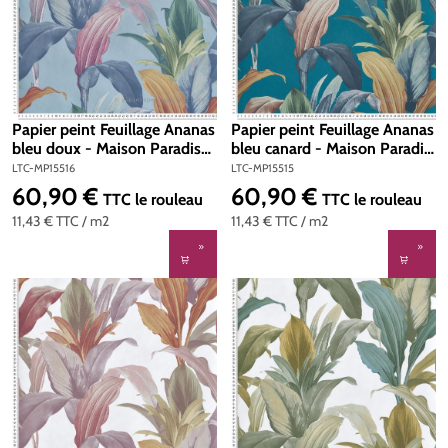
Papier peint Feuillage Ananas
Papier peint Feuillage Ananas
bleu doux - Maison Paradis
bleu canard - Maison Paradis
de Lutèce | Réf. LTC-MP15516
de Lutèce | Réf. LTC-MP15515
LTC-MP15516
LTC-MP15515
60,90 €
60,90 €
Prix régulier :
Prix régulier :
TTC
le rouleau
TTC
le rouleau
11,43 €
TTC
/ m2
11,43 €
TTC
/ m2