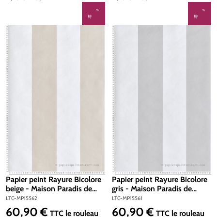
Papier peint Rayure Bicolore
Papier peint Rayure Bicolore
beige - Maison Paradis de
gris - Maison Paradis de
Lutèce | Réf. LTC-MP15562
Lutèce | Réf. LTC-MP15561
LTC-MP15562
LTC-MP15561
60,90 €
60,90 €
Prix régulier :
Prix régulier :
TTC
le rouleau
TTC
le rouleau