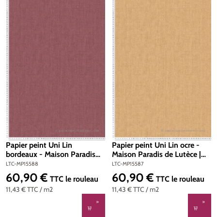
Papier peint Uni Lin
Papier peint Uni Lin ocre -
bordeaux - Maison Paradis
Maison Paradis de Lutèce |
de Lutèce | Réf. LTC-
Réf. LTC-MP15587
LTC-MP15588
LTC-MP15587
MP15588
60,90 €
60,90 €
Prix régulier :
Prix régulier :
TTC
le rouleau
TTC
le rouleau
11,43 €
TTC
/ m2
11,43 €
TTC
/ m2