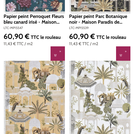
Papier peint Perroquet Fleurs
Papier peint Parc Botanique
bleu canard irisé - Maison
noir - Maison Paradis de
Paradis de Lutèce | Réf. LTC-
Lutèce | Réf. LTC-MP15539
LTC-MP15547
LTC-MP15539
MP15547
60,90 €
60,90 €
Prix régulier :
Prix régulier :
TTC
le rouleau
TTC
le rouleau
11,43 €
TTC
/ m2
11,43 €
TTC
/ m2