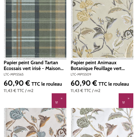
Papier peint Grand Tartan
Papier peint Animaux
Ecossais vert irisé - Maison
Botanique Feuillage vert
Paradis de Lutèce | Réf. LTC-
amande doré - Maison
LTC-MP15565
LTC-MP15509
MP15565
Paradis de Lutèce | Réf. LTC-
60,90 €
60,90 €
Prix régulier :
Prix régulier :
TTC
le rouleau
TTC
le rouleau
MP15509
11,43 €
TTC
/ m2
11,43 €
TTC
/ m2