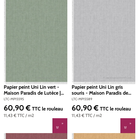
Papier peint Uni Lin vert -
Papier peint Uni Lin gris
Maison Paradis de Lutèce |
souris - Maison Paradis de
Réf. LTC-MP15595
Lutèce | Réf. LTC-MP15589
LTC-MP15595
LTC-MP15589
60,90 €
60,90 €
Prix régulier :
Prix régulier :
TTC
le rouleau
TTC
le rouleau
11,43 €
TTC
/ m2
11,43 €
TTC
/ m2