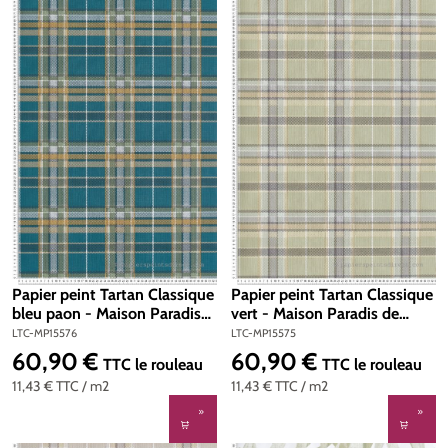
Papier peint Tartan Classique
Papier peint Tartan Classique
bleu paon - Maison Paradis
vert - Maison Paradis de
de Lutèce | Réf. LTC-
Lutèce | Réf. LTC-MP15575
LTC-MP15576
LTC-MP15575
MP15576
60,90 €
60,90 €
Prix régulier :
Prix régulier :
TTC
le rouleau
TTC
le rouleau
11,43 €
TTC
/ m2
11,43 €
TTC
/ m2