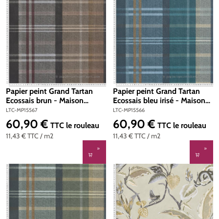
Papier peint Grand Tartan
Papier peint Grand Tartan
Ecossais brun - Maison
Ecossais bleu irisé - Maison
Paradis de Lutèce | Réf. LTC-
Paradis de Lutèce | Réf. LTC-
LTC-MP15567
LTC-MP15566
MP15567
MP15566
60,90 €
60,90 €
Prix régulier :
Prix régulier :
TTC
le rouleau
TTC
le rouleau
11,43 €
TTC
/ m2
11,43 €
TTC
/ m2