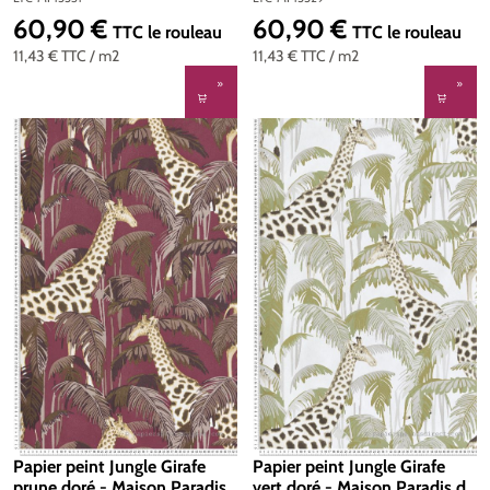
MP15531
60,90 €
60,90 €
Prix régulier :
Prix régulier :
TTC
le rouleau
TTC
le rouleau
11,43 €
TTC
/ m2
11,43 €
TTC
/ m2
Papier peint Jungle Girafe
Papier peint Jungle Girafe
prune doré - Maison Paradis
vert doré - Maison Paradis de