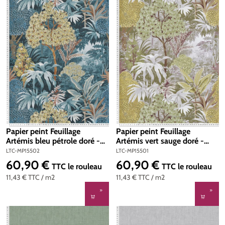
Papier peint Feuillage
Papier peint Feuillage
Artémis bleu pétrole doré -
Artémis vert sauge doré -
Maison Paradis de Lutèce |
Maison Paradis de Lutèce |
LTC-MP15502
LTC-MP15501
Réf. LTC-MP15502
Réf. LTC-MP15501
60,90 €
60,90 €
Prix régulier :
Prix régulier :
TTC
le rouleau
TTC
le rouleau
11,43 €
TTC
/ m2
11,43 €
TTC
/ m2