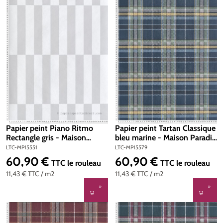
Papier peint Piano Ritmo
Papier peint Tartan Classique
Rectangle gris - Maison
bleu marine - Maison Paradis
Paradis de Lutèce | Réf. LTC-
de Lutèce | Réf. LTC-
LTC-MP15551
LTC-MP15579
MP15551
MP15579
60,90 €
60,90 €
Prix régulier :
Prix régulier :
TTC
le rouleau
TTC
le rouleau
11,43 €
TTC
/ m2
11,43 €
TTC
/ m2