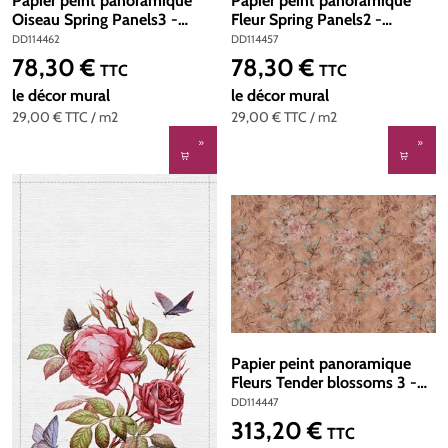
Papier peint panoramique
Papier peint panoramique
Oiseau Spring Panels3 -
Fleur Spring Panels2 -
Référence DD114462 -
Référence DD114457 -
DD114462
DD114457
Intissé 200g/m2 - Standard
Intissé 200g/m2 - Standard
78,30 €
78,30 €
Prix régulier :
Prix régulier :
TTC
TTC
100 x 270
100 x 270
le décor mural
le décor mural
29,00 €
TTC
/ m2
29,00 €
TTC
/ m2
Papier peint panoramique
Fleurs Tender blossoms 3 -
Référence DD114447 -
DD114447
Intissé 200g/m2 - Standard
313,20 €
Prix régulier :
TTC
400 x 270