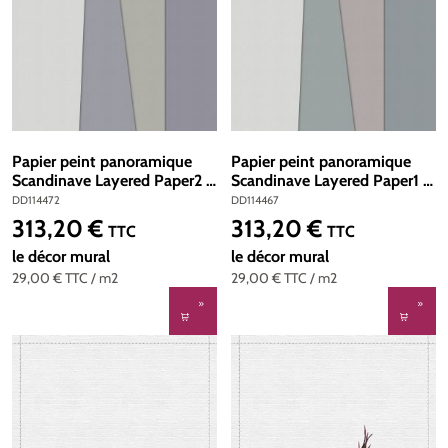
Papier peint panoramique
Papier peint panoramique
Scandinave Layered Paper2 -
Scandinave Layered Paper1 -
Référence DD114472 - Intissé
Référence DD114467 -
DD114472
DD114467
200g/m2 - Standard 400 x
Intissé 200g/m2 - Standard
313,20 €
313,20 €
Prix régulier :
Prix régulier :
TTC
TTC
270
400 x 270
le décor mural
le décor mural
29,00 €
TTC
/ m2
29,00 €
TTC
/ m2