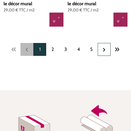
le décor mural
le décor mural
29,00 €
TTC
/ m2
29,00 €
TTC
/ m2
Page
Page
Page
Page
Page
1
2
3
4
5