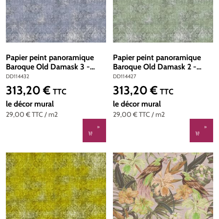
Papier peint panoramique
Papier peint panoramique
Baroque Old Damask 3 -
Baroque Old Damask 2 -
Référence DD114432 -
Référence DD114427 - Intissé
DD114432
DD114427
Intissé 200g/m2 - Standard
200g/m2 - Standard 400 x
313,20 €
313,20 €
Prix régulier :
Prix régulier :
TTC
TTC
400 x 270
270
le décor mural
le décor mural
29,00 €
TTC
/ m2
29,00 €
TTC
/ m2