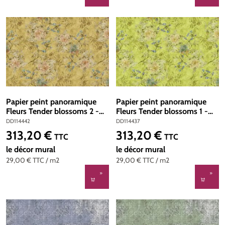
Papier peint panoramique
Papier peint panoramique
Fleurs Tender blossoms 2 -
Fleurs Tender blossoms 1 -
Référence DD114442 -
Référence DD114437 -
DD114442
DD114437
Intissé 200g/m2 - Standard
Intissé 200g/m2 - Standard
313,20 €
313,20 €
Prix régulier :
Prix régulier :
TTC
TTC
400 x 270
400 x 270
le décor mural
le décor mural
29,00 €
TTC
/ m2
29,00 €
TTC
/ m2