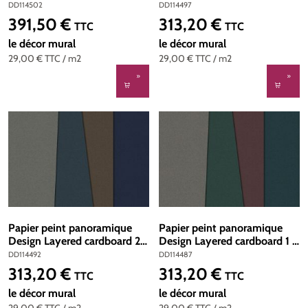
Référence DD114502 -
Référence DD114497 -
DD114502
DD114497
Intissé 200g/m2 - Standard
Intissé 200g/m2 - Standard
391,50 €
313,20 €
Prix régulier :
Prix régulier :
TTC
TTC
500 x 270
400 x 270
le décor mural
le décor mural
29,00 €
TTC
/ m2
29,00 €
TTC
/ m2
Papier peint panoramique
Papier peint panoramique
Design Layered cardboard 2 -
Design Layered cardboard 1 -
Référence DD114492 -
Référence DD114487 -
DD114492
DD114487
Intissé 200g/m2 - Standard
Intissé 200g/m2 - Standard
313,20 €
313,20 €
Prix régulier :
Prix régulier :
TTC
TTC
400 x 270
400 x 270
le décor mural
le décor mural
29,00 €
TTC
/ m2
29,00 €
TTC
/ m2