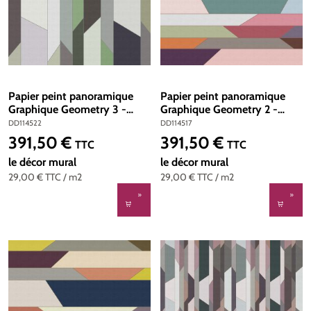
Papier peint panoramique
Papier peint panoramique
Graphique Geometry 3 -
Graphique Geometry 2 -
Référence DD114522 - Intissé
Référence DD114517 - Intissé
DD114522
DD114517
200g/m2 - Standard 500 x
200g/m2 - Standard 500 x
391,50 €
391,50 €
Prix régulier :
Prix régulier :
TTC
TTC
270
270
le décor mural
le décor mural
29,00 €
TTC
/ m2
29,00 €
TTC
/ m2