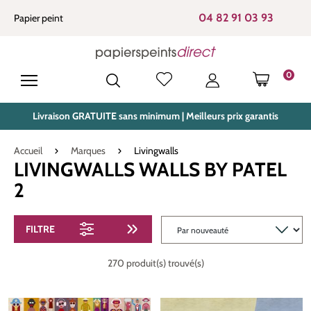
tenu principal
04 82 91 03 93
Papier peint
0
LE PANIE
Livraison GRATUITE sans minimum | Meilleurs prix garantis
Accueil
Marques
Livingwalls
LIVINGWALLS WALLS BY PATEL
2
FILTRE
270 produit(s) trouvé(s)