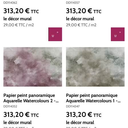
Référence DD114362 - Intissé
Référence DD114357 - Intissé
DD114362
DD114357
200g/m2 - Standard 400 x
200g/m2 - Standard 400 x
313,20 €
313,20 €
Prix régulier :
Prix régulier :
TTC
TTC
270
270
le décor mural
le décor mural
29,00 €
TTC
/ m2
29,00 €
TTC
/ m2
Papier peint panoramique
Papier peint panoramique
Aquarelle Watercolours 2 -
Aquarelle Watercolours 1 -
Référence DD114352 - Intissé
Référence DD114347 -
DD114352
DD114347
200g/m2 - Standard 400 x
Intissé 200g/m2 - Standard
313,20 €
313,20 €
Prix régulier :
Prix régulier :
TTC
TTC
270
400 x 270
le décor mural
le décor mural