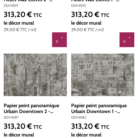
Référence DD114597 - Intissé
Référence DD114592 - Intissé
DD114597
DD114592
200g/m2 - Standard 400 x
200g/m2 - Standard 400 x
313,20 €
313,20 €
Prix régulier :
Prix régulier :
TTC
TTC
270
270
le décor mural
le décor mural
29,00 €
TTC
/ m2
29,00 €
TTC
/ m2
Papier peint panoramique
Papier peint panoramique
Urbain Downtown 2 -
Urbain Downtown 1 -
Référence DD114587 -
Référence DD114582 -
DD114587
DD114582
Intissé 200g/m2 - Standard
Intissé 200g/m2 - Standard
313,20 €
313,20 €
Prix régulier :
Prix régulier :
TTC
TTC
400 x 270
400 x 270
le décor mural
le décor mural