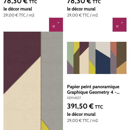
78,30 €
78,30 €
Prix régulier :
Prix régulier :
TTC
TTC
100 x 270
100 x 270
le décor mural
le décor mural
29,00 €
TTC
/ m2
29,00 €
TTC
/ m2
Papier peint panoramique
Graphique Geometry 4 -
Référence DD114527 - Intissé
DD114527
200g/m2 - Standard 500 x
391,50 €
Prix régulier :
TTC
270
le décor mural
29,00 €
TTC
/ m2