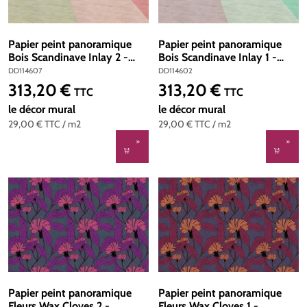
Papier peint panoramique
Papier peint panoramique
Bois Scandinave Inlay 2 -
Bois Scandinave Inlay 1 -
Référence DD114607 -
Référence DD114602 -
DD114607
DD114602
Intissé 200g/m2 - Standard
Intissé 200g/m2 - Standard
313,20 €
313,20 €
Prix régulier :
Prix régulier :
TTC
TTC
400 x 270
400 x 270
le décor mural
le décor mural
29,00 €
TTC
/ m2
29,00 €
TTC
/ m2
Papier peint panoramique
Papier peint panoramique
Fleurs Wax Cloves 2 -
Fleurs Wax Cloves 1 -