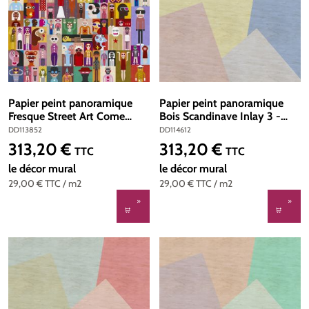
Papier peint panoramique
Papier peint panoramique
Fresque Street Art Come
Bois Scandinave Inlay 3 -
Asyouare2 - Référence
Référence DD114612 - Intissé
DD113852
DD114612
DD113852 - Intissé 200g/m2
200g/m2 - Standard 400 x
313,20 €
313,20 €
Prix régulier :
Prix régulier :
TTC
TTC
- Standard 400 x 270
270
le décor mural
le décor mural
29,00 €
TTC
/ m2
29,00 €
TTC
/ m2