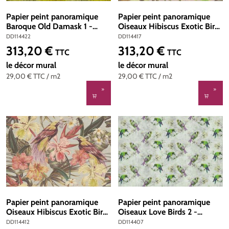
Papier peint panoramique
Papier peint panoramique
Baroque Old Damask 1 -
Oiseaux Hibiscus Exotic Birds
Référence DD114422 - Intissé
2 - Référence DD114417 -
DD114422
DD114417
200g/m2 - Standard 400 x
Intissé 200g/m2 - Standard
313,20 €
313,20 €
Prix régulier :
Prix régulier :
TTC
TTC
270
400 x 270
le décor mural
le décor mural
29,00 €
TTC
/ m2
29,00 €
TTC
/ m2
Papier peint panoramique
Papier peint panoramique
Oiseaux Hibiscus Exotic Birds
Oiseaux Love Birds 2 -
1 - Référence DD114412 -
Référence DD114407 -
DD114412
DD114407