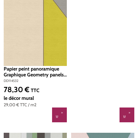
Papier peint panoramique
Graphique Geometry panels 1
- Référence DD114532 -
DD114532
Intissé 200g/m2 - Standard
78,30 €
Prix régulier :
TTC
100 x 270
le décor mural
29,00 €
TTC
/ m2