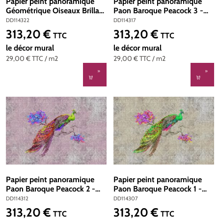
Papier peint panoramique
Papier peint panoramique
Géométrique Oiseaux Brillant
Paon Baroque Peacock 3 -
birds 1 - Référence DD114322
Référence DD114317 - Intissé
DD114322
DD114317
- Intissé 200g/m2 - Standard
200g/m2 - Standard 400 x
313,20 €
313,20 €
Prix régulier :
Prix régulier :
TTC
TTC
400 x 270
270
le décor mural
le décor mural
29,00 €
TTC
/ m2
29,00 €
TTC
/ m2
Papier peint panoramique
Papier peint panoramique
Paon Baroque Peacock 2 -
Paon Baroque Peacock 1 -
Référence DD114312 - Intissé
Référence DD114307 -
DD114312
DD114307
200g/m2 - Standard 400 x
Intissé 200g/m2 - Standard
313,20 €
313,20 €
Prix régulier :
Prix régulier :
TTC
TTC
270
400 x 270