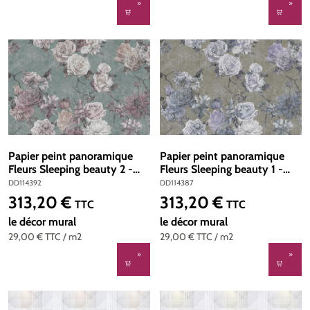
Papier peint panoramique
Papier peint panoramique
Fleurs Sleeping beauty 2 -
Fleurs Sleeping beauty 1 -
Référence DD114392 - Intissé
Référence DD114387 -
DD114392
DD114387
200g/m2 - Standard 400 x
Intissé 200g/m2 - Standard
313,20 €
313,20 €
Prix régulier :
Prix régulier :
TTC
TTC
270
400 x 270
le décor mural
le décor mural
29,00 €
TTC
/ m2
29,00 €
TTC
/ m2