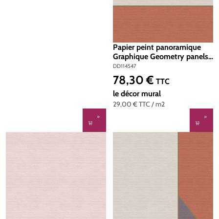
Papier peint panoramique
Graphique Geometry panels
4 - Référence DD114547 -
DD114547
Intissé 200g/m2 - Standard
78,30 €
Prix régulier :
TTC
100 x 270
le décor mural
29,00 €
TTC
/ m2