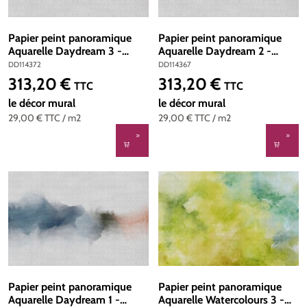
Papier peint panoramique
Papier peint panoramique
Aquarelle Daydream 3 -
Aquarelle Daydream 2 -
Référence DD114372 - Intissé
Référence DD114367 - Intissé
DD114372
DD114367
200g/m2 - Standard 400 x
200g/m2 - Standard 400 x
313,20 €
313,20 €
Prix régulier :
Prix régulier :
TTC
TTC
270
270
le décor mural
le décor mural
29,00 €
TTC
/ m2
29,00 €
TTC
/ m2
Papier peint panoramique
Papier peint panoramique
Aquarelle Daydream 1 -
Aquarelle Watercolours 3 -