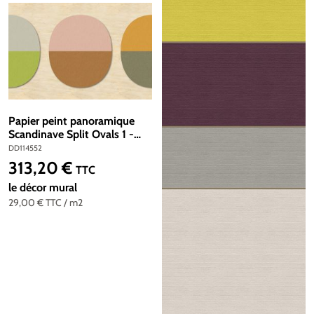
Papier peint panoramique
Scandinave Split Ovals 1 -
Référence DD114552 - Intissé
DD114552
200g/m2 - Standard 400 x
313,20 €
Prix régulier :
TTC
270
le décor mural
29,00 €
TTC
/ m2