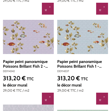
29,00 €
TTC
/ m2
29,00 €
TTC
/ m2
Papier peint panoramique
Papier peint panoramique
Poissons Brillant Fish 2 -
Poissons Brillant Fish 1 -
Référence DD114342 -
Référence DD114337 - Intissé
DD114342
DD114337
Intissé 200g/m2 - Standard
200g/m2 - Standard 400 x
313,20 €
313,20 €
Prix régulier :
Prix régulier :
TTC
TTC
400 x 270
270
le décor mural
le décor mural
29,00 €
TTC
/ m2
29,00 €
TTC
/ m2