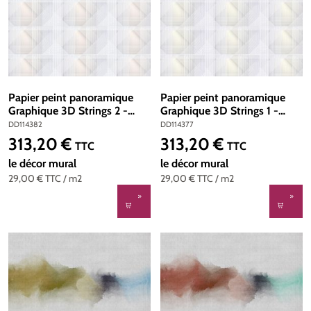
Papier peint panoramique
Papier peint panoramique
Graphique 3D Strings 2 -
Graphique 3D Strings 1 -
Référence DD114382 -
Référence DD114377 - Intissé
DD114382
DD114377
Intissé 200g/m2 - Standard
200g/m2 - Standard 400 x
313,20 €
313,20 €
Prix régulier :
Prix régulier :
TTC
TTC
400 x 270
270
le décor mural
le décor mural
29,00 €
TTC
/ m2
29,00 €
TTC
/ m2