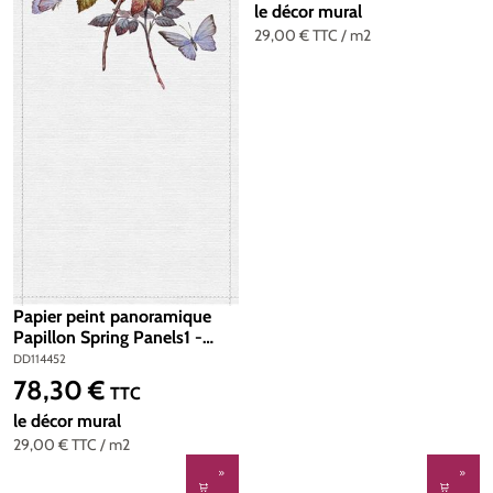
le décor mural
29,00 €
TTC
/ m2
Papier peint panoramique
Papillon Spring Panels1 -
Référence DD114452 -
DD114452
Intissé 200g/m2 - Standard
78,30 €
Prix régulier :
TTC
100 x 270
le décor mural
29,00 €
TTC
/ m2