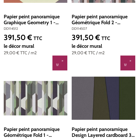
Papier peint panoramique
Papier peint panoramique
Graphique Geometry 1 -
Géométrique Fold 2 -
Référence DD114512 - Intissé
Référence DD114507 -
DD114512
DD114507
200g/m2 - Standard 500 x
Intissé 200g/m2 - Standard
391,50 €
391,50 €
Prix régulier :
Prix régulier :
TTC
TTC
270
500 x 270
le décor mural
le décor mural
29,00 €
TTC
/ m2
29,00 €
TTC
/ m2
Papier peint panoramique
Papier peint panoramique
Géométrique Fold 1 -
Design Layered cardboard 3 -