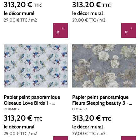
Intissé 200g/m2 - Standard
Intissé 200g/m2 - Standard
313,20 €
313,20 €
Prix régulier :
Prix régulier :
TTC
TTC
400 x 270
400 x 270
le décor mural
le décor mural
29,00 €
TTC
/ m2
29,00 €
TTC
/ m2
Papier peint panoramique
Papier peint panoramique
Oiseaux Love Birds 1 -
Fleurs Sleeping beauty 3 -
Référence DD114402 -
Référence DD114397 - Intissé
DD114402
DD114397
Intissé 200g/m2 - Standard
200g/m2 - Standard 400 x
313,20 €
313,20 €
Prix régulier :
Prix régulier :
TTC
TTC
400 x 270
270
le décor mural
le décor mural
29,00 €
TTC
/ m2
29,00 €
TTC
/ m2