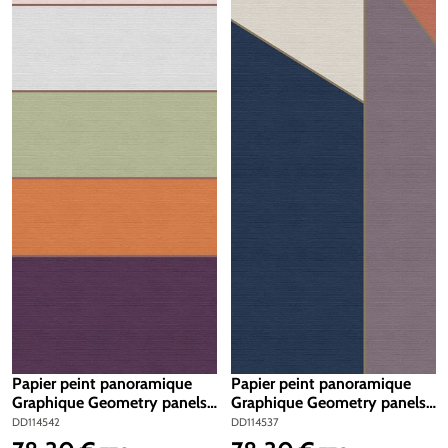
Papier peint panoramique
Papier peint panoramique
Graphique Geometry panels
Graphique Geometry panels
3 - Référence DD114542 -
2 - Référence DD114537 -
DD114542
DD114537
Intissé 200g/m2 - Standard
Intissé 200g/m2 - Standard