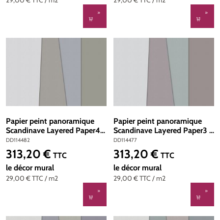
Papier peint panoramique
Papier peint panoramique
Scandinave Layered Paper4 -
Scandinave Layered Paper3 -
Référence DD114482 -
Référence DD114477 - Intissé
DD114482
DD114477
Intissé 200g/m2 - Standard
200g/m2 - Standard 400 x
313,20 €
313,20 €
Prix régulier :
Prix régulier :
TTC
TTC
400 x 270
270
le décor mural
le décor mural
29,00 €
TTC
/ m2
29,00 €
TTC
/ m2