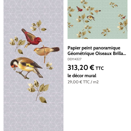
Papier peint panoramique
Géométrique Oiseaux Brillant
birds 2 - Référence DD114327
DD114327
- Intissé 200g/m2 - Standard
313,20 €
Prix régulier :
TTC
400 x 270
le décor mural
29,00 €
TTC
/ m2