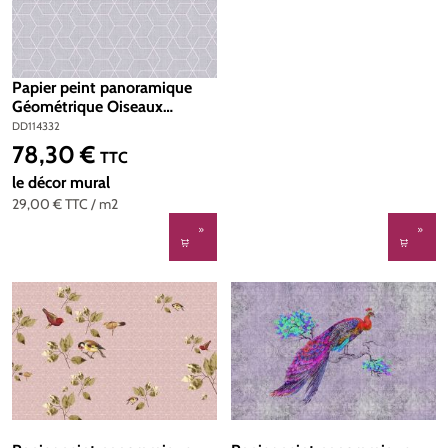
Papier peint panoramique
Géométrique Oiseaux
Brilliant birds panel 1 -
DD114332
Référence DD114332 - Intissé
78,30 €
Prix régulier :
TTC
200g/m2 - Standard 100 x
270
le décor mural
29,00 €
TTC
/ m2