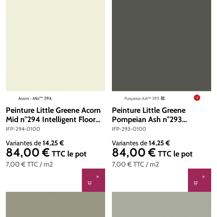
Peinture Little Greene Acorn
Peinture Little Greene
Mid n°294 Intelligent Floor
Pompeian Ash n°293
Paint 1 litre
Intelligent Floor Paint 1 litre
IFP-294-0100
IFP-293-0100
Variantes de
14,25 €
Variantes de
14,25 €
84,00 €
84,00 €
Prix régulier :
Prix régulier :
TTC
le pot
TTC
le pot
7,00 €
TTC
/ m2
7,00 €
TTC
/ m2