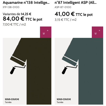
Aquamarine n°138 Intelligent
n°87 Intelligent ASP (All
Floor Paint 1 litre
Surface Primer) 1 litre
IFP-138-0100
ASP-87-0100
41,00 €
Prix régulier :
Variantes de
14,25 €
TTC
le pot
84,00 €
Prix régulier :
TTC
le pot
3,15 €
TTC
/ m2
7,00 €
TTC
/ m2