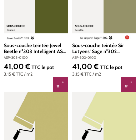
Sous-couche teintée Jewel
Sous-couche teintée Sir
Beetle n°303 Intelligent ASP
Lutyens' Sage n°302
(All Surface Primer) 1 litre
Intelligent ASP (All Surface
ASP-303-0100
ASP-302-0100
Primer) 1 litre
41,00 €
41,00 €
Prix régulier :
Prix régulier :
TTC
le pot
TTC
le pot
3,15 €
TTC
/ m2
3,15 €
TTC
/ m2