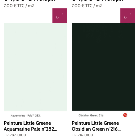
7,00 €
TTC
/ m2
7,00 €
TTC
/ m2
Peinture Little Greene
Peinture Little Greene
Aquamarine Pale n°282
Obsidian Green n°216
Intelligent Floor Paint 1 litre
Intelligent Floor Paint 1 litre
IFP-282-0100
IFP-216-0100