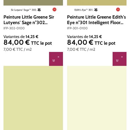
Peinture Little Greene Sir
Peinture Little Greene Edith's
Lutyens' Sage n°302
Eye n°301 Intelligent Floor
Intelligent Floor Paint 1 litre
Paint 1 litre
IFP-302-0100
IFP-301-0100
Variantes de
14,25 €
Variantes de
14,25 €
84,00 €
84,00 €
Prix régulier :
Prix régulier :
TTC
le pot
TTC
le pot
7,00 €
TTC
/ m2
7,00 €
TTC
/ m2