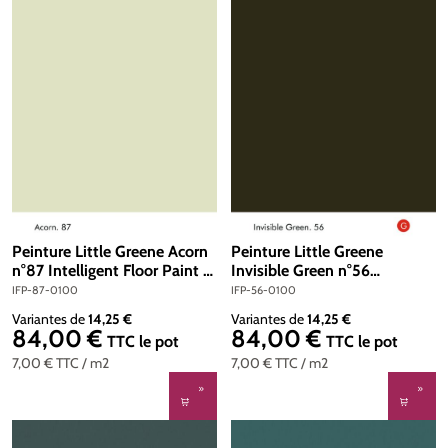
Peinture Little Greene Acorn
Peinture Little Greene
n°87 Intelligent Floor Paint 1
Invisible Green n°56
litre
Intelligent Floor Paint 1 litre
IFP-87-0100
IFP-56-0100
Variantes de
14,25 €
Variantes de
14,25 €
84,00 €
84,00 €
Prix régulier :
Prix régulier :
TTC
le pot
TTC
le pot
7,00 €
TTC
/ m2
7,00 €
TTC
/ m2