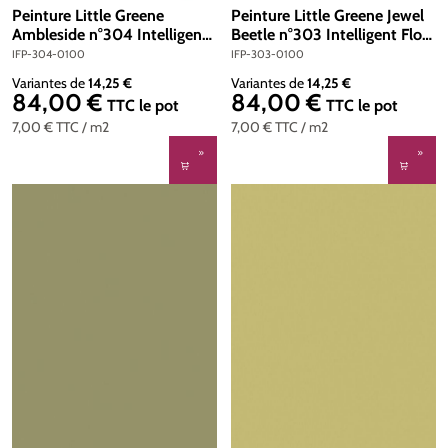
Peinture Little Greene
Peinture Little Greene Jewel
Ambleside n°304 Intelligent
Beetle n°303 Intelligent Floor
Floor Paint 1 litre
Paint 1 litre
IFP-304-0100
IFP-303-0100
Variantes de
14,25 €
Variantes de
14,25 €
84,00 €
84,00 €
Prix régulier :
Prix régulier :
TTC
le pot
TTC
le pot
7,00 €
TTC
/ m2
7,00 €
TTC
/ m2