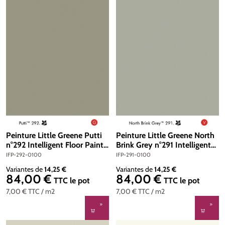
Peinture Little Greene Putti
Peinture Little Greene North
n°292 Intelligent Floor Paint 1
Brink Grey n°291 Intelligent
litre
Floor Paint 1 litre
IFP-292-0100
IFP-291-0100
Variantes de
14,25 €
Variantes de
14,25 €
84,00 €
84,00 €
Prix régulier :
Prix régulier :
TTC
le pot
TTC
le pot
7,00 €
TTC
/ m2
7,00 €
TTC
/ m2