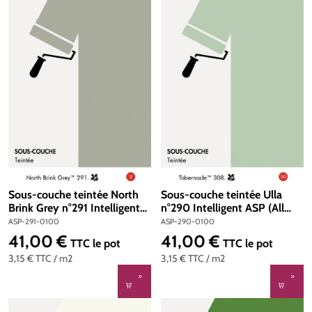
Sous-couche teintée North
Sous-couche teintée Ulla
Brink Grey n°291 Intelligent
n°290 Intelligent ASP (All
ASP (All Surface Primer) 1
Surface Primer) 1 litre
ASP-291-0100
ASP-290-0100
litre
41,00 €
41,00 €
Prix régulier :
Prix régulier :
TTC
le pot
TTC
le pot
3,15 €
TTC
/ m2
3,15 €
TTC
/ m2