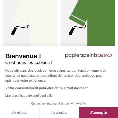
Bienvenue !
C'est nous les cookies !
Nous utilisons des cookies nécessaires au bon fonctionnement du
site, ainsi que d'autres permettant de réaliser des analyses pour
Sous-couche teintée Pendula
Sous-couche teintée Sage &
optimiser votre expérience.
n°289 Intelligent ASP (All
Onions n°288 Intelligent ASP
Votre consentement peut être retiré à tout moment.
Surface Primer) 1 litre
(All Surface Primer) 1 litre
ASP-289-0100
ASP-288-0100
41,00 €
41,00 €
Lire la politique de confidentialité
Prix régulier :
Prix régulier :
TTC
le pot
TTC
le pot
3,15 €
TTC
/ m2
3,15 €
TTC
/ m2
Consentements certifiés par
Je refuse
Je choisis
J'accepte