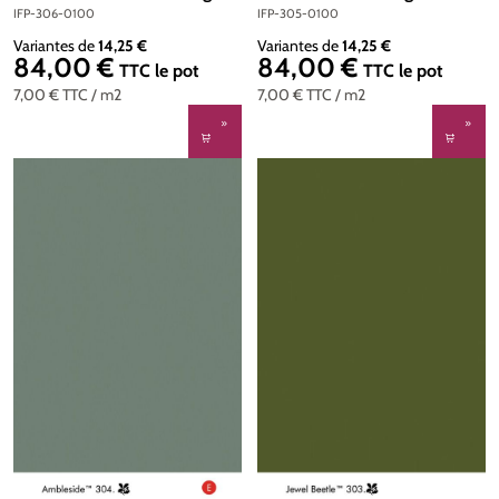
Floor Paint 1 litre
Paint 1 litre
IFP-306-0100
IFP-305-0100
Variantes de
14,25 €
Variantes de
14,25 €
84,00 €
84,00 €
Prix régulier :
Prix régulier :
TTC
le pot
TTC
le pot
7,00 €
TTC
/ m2
7,00 €
TTC
/ m2