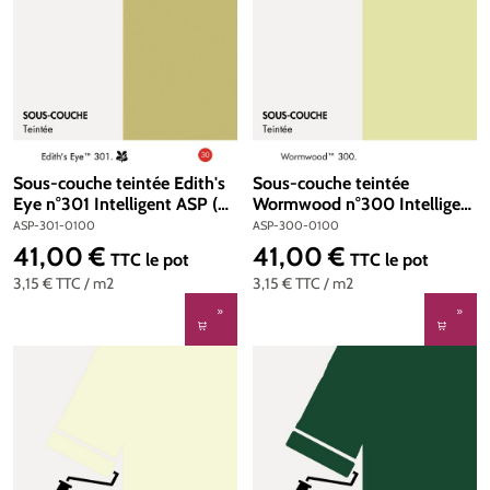
Sous-couche teintée Edith's
Sous-couche teintée
Eye n°301 Intelligent ASP (All
Wormwood n°300 Intelligent
Surface Primer) 1 litre
ASP (All Surface Primer) 1
ASP-301-0100
ASP-300-0100
litre
41,00 €
41,00 €
Prix régulier :
Prix régulier :
TTC
le pot
TTC
le pot
3,15 €
TTC
/ m2
3,15 €
TTC
/ m2