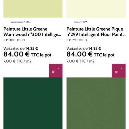
Peinture Little Greene
Peinture Little Greene Pique
Wormwood n°300 Intelligent
n°299 Intelligent Floor Paint 1
Floor Paint 1 litre
litre
IFP-300-0100
IFP-299-0100
Variantes de
14,25 €
Variantes de
14,25 €
84,00 €
84,00 €
Prix régulier :
Prix régulier :
TTC
le pot
TTC
le pot
7,00 €
TTC
/ m2
7,00 €
TTC
/ m2