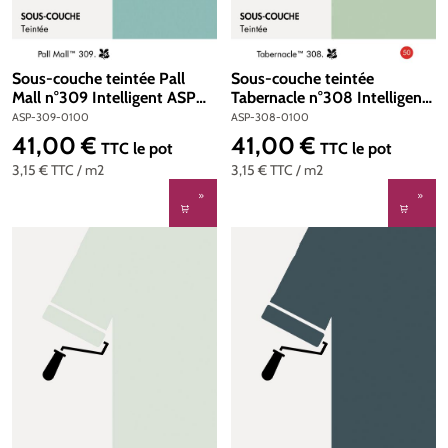
Sous-couche teintée Pall
Sous-couche teintée
Mall n°309 Intelligent ASP
Tabernacle n°308 Intelligent
(All Surface Primer) 1 litre
ASP (All Surface Primer) 1
ASP-309-0100
ASP-308-0100
litre
41,00 €
41,00 €
Prix régulier :
Prix régulier :
TTC
le pot
TTC
le pot
3,15 €
TTC
/ m2
3,15 €
TTC
/ m2