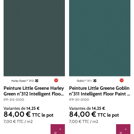
Peinture Little Greene Harley
Peinture Little Greene Goblin
Green n°312 Intelligent Floor
n°311 Intelligent Floor Paint 1
Paint 1 litre
litre
IFP-312-0100
IFP-311-0100
Variantes de
14,25 €
Variantes de
14,25 €
84,00 €
84,00 €
Prix régulier :
Prix régulier :
TTC
le pot
TTC
le pot
7,00 €
TTC
/ m2
7,00 €
TTC
/ m2