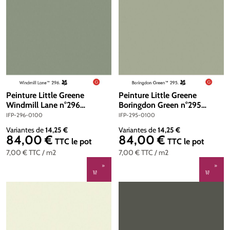
Peinture Little Greene
Peinture Little Greene
Windmill Lane n°296
Boringdon Green n°295
Intelligent Floor Paint 1 litre
Intelligent Floor Paint 1 litre
IFP-296-0100
IFP-295-0100
Variantes de
14,25 €
Variantes de
14,25 €
84,00 €
84,00 €
Prix régulier :
Prix régulier :
TTC
le pot
TTC
le pot
7,00 €
TTC
/ m2
7,00 €
TTC
/ m2