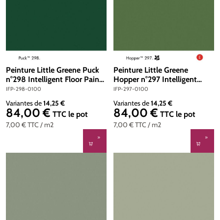
Peinture Little Greene Puck
Peinture Little Greene
n°298 Intelligent Floor Paint
Hopper n°297 Intelligent
1 litre
Floor Paint 1 litre
IFP-298-0100
IFP-297-0100
Variantes de
14,25 €
Variantes de
14,25 €
84,00 €
84,00 €
Prix régulier :
Prix régulier :
TTC
le pot
TTC
le pot
7,00 €
TTC
/ m2
7,00 €
TTC
/ m2