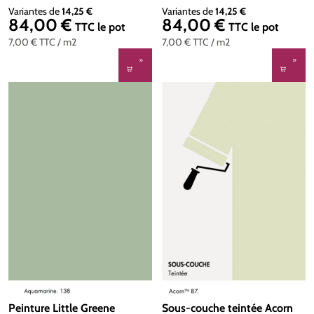
Variantes de
14,25 €
Variantes de
14,25 €
84,00 €
84,00 €
Prix régulier :
Prix régulier :
TTC
le pot
TTC
le pot
7,00 €
TTC
/ m2
7,00 €
TTC
/ m2
Peinture Little Greene
Sous-couche teintée Acorn