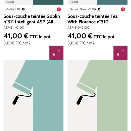
Sous-couche teintée Goblin
Sous-couche teintée Tea
n°311 Intelligent ASP (All
With Florence n°310
Surface Primer) 1 litre
Intelligent ASP (All Surface
ASP-311-0100
ASP-310-0100
Primer) 1 litre
41,00 €
41,00 €
Prix régulier :
Prix régulier :
TTC
le pot
TTC
le pot
3,15 €
TTC
/ m2
3,15 €
TTC
/ m2