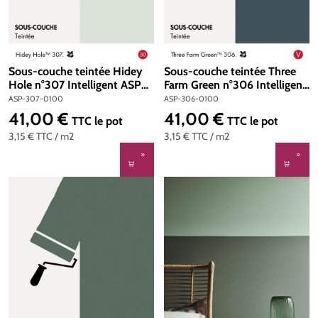
Sous-couche teintée Hidey
Sous-couche teintée Three
Hole n°307 Intelligent ASP
Farm Green n°306 Intelligent
(All Surface Primer) 1 litre
ASP (All Surface Primer) 1
ASP-307-0100
ASP-306-0100
litre
41,00 €
41,00 €
Prix régulier :
Prix régulier :
TTC
le pot
TTC
le pot
3,15 €
TTC
/ m2
3,15 €
TTC
/ m2