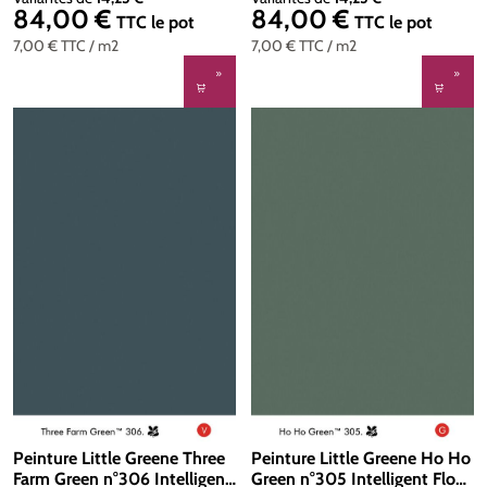
84,00 €
84,00 €
Prix régulier :
Prix régulier :
TTC
le pot
TTC
le pot
7,00 €
TTC
/ m2
7,00 €
TTC
/ m2
Peinture Little Greene Three
Peinture Little Greene Ho Ho
Farm Green n°306 Intelligent
Green n°305 Intelligent Floor