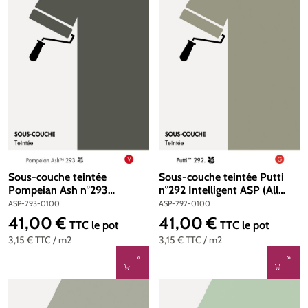
Sous-couche teintée
Sous-couche teintée Putti
Pompeian Ash n°293
n°292 Intelligent ASP (All
Intelligent ASP (All Surface
Surface Primer) 1 litre
ASP-293-0100
ASP-292-0100
Primer) 1 litre
41,00 €
41,00 €
Prix régulier :
Prix régulier :
TTC
le pot
TTC
le pot
3,15 €
TTC
/ m2
3,15 €
TTC
/ m2