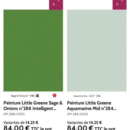
Peinture Little Greene Sage &
Peinture Little Greene
Onions n°288 Intelligent
Aquamarine Mid n°284
Floor Paint 1 litre
Intelligent Floor Paint 1 litre
IFP-288-0100
IFP-284-0100
Variantes de
14,25 €
Variantes de
14,25 €
84,00 €
84,00 €
Prix régulier :
Prix régulier :
TTC
le pot
TTC
le pot