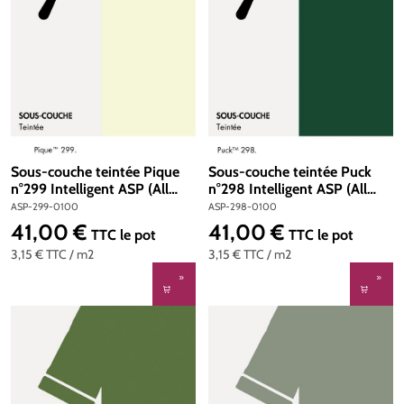
Sous-couche teintée Pique
Sous-couche teintée Puck
n°299 Intelligent ASP (All
n°298 Intelligent ASP (All
Surface Primer) 1 litre
Surface Primer) 1 litre
ASP-299-0100
ASP-298-0100
41,00 €
41,00 €
Prix régulier :
Prix régulier :
TTC
le pot
TTC
le pot
3,15 €
TTC
/ m2
3,15 €
TTC
/ m2