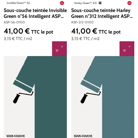
Sous-couche teintée Invisible
Sous-couche teintée Harley
Green n°56 Intelligent ASP
Green n°312 Intelligent ASP
(All Surface Primer) 1 litre
(All Surface Primer) 1 litre
ASP-56-0100
ASP-312-0100
41,00 €
41,00 €
Prix régulier :
Prix régulier :
TTC
le pot
TTC
le pot
3,15 €
TTC
/ m2
3,15 €
TTC
/ m2