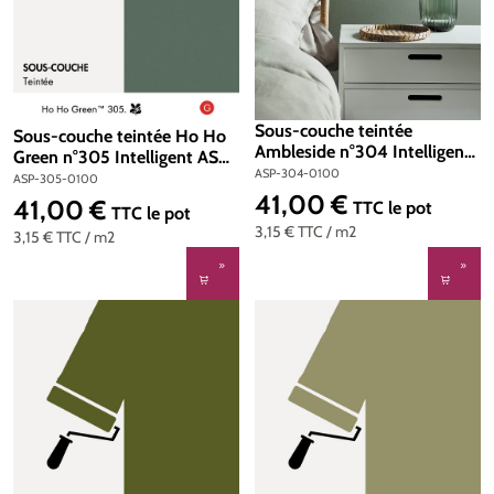
Sous-couche teintée
Sous-couche teintée Ho Ho
Ambleside n°304 Intelligent
Green n°305 Intelligent ASP
ASP (All Surface Primer) 1
ASP-304-0100
(All Surface Primer) 1 litre
ASP-305-0100
litre
41,00 €
41,00 €
Prix régulier :
TTC
le pot
Prix régulier :
TTC
le pot
3,15 €
TTC
/ m2
3,15 €
TTC
/ m2