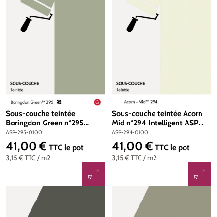
Sous-couche teintée
Sous-couche teintée Acorn
Boringdon Green n°295
Mid n°294 Intelligent ASP
Intelligent ASP (All Surface
(All Surface Primer) 1 litre
ASP-295-0100
ASP-294-0100
Primer) 1 litre
41,00 €
41,00 €
Prix régulier :
Prix régulier :
TTC
le pot
TTC
le pot
3,15 €
TTC
/ m2
3,15 €
TTC
/ m2