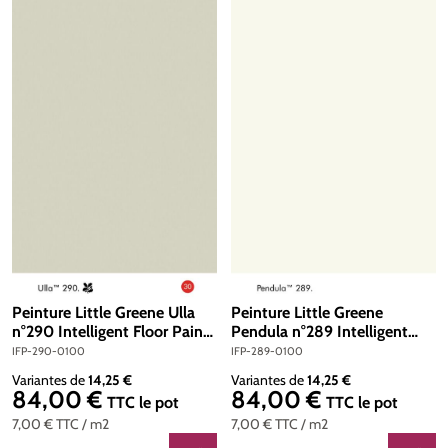
Peinture Little Greene Ulla
Peinture Little Greene
n°290 Intelligent Floor Paint
Pendula n°289 Intelligent
1 litre
Floor Paint 1 litre
IFP-290-0100
IFP-289-0100
Variantes de
14,25 €
Variantes de
14,25 €
84,00 €
84,00 €
Prix régulier :
Prix régulier :
TTC
le pot
TTC
le pot
7,00 €
TTC
/ m2
7,00 €
TTC
/ m2