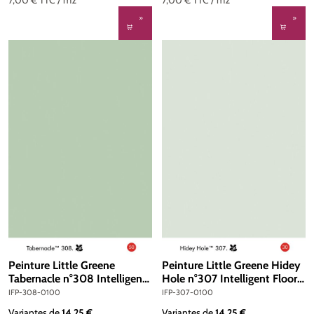
7,00 €
TTC
/ m2
7,00 €
TTC
/ m2
Peinture Little Greene
Peinture Little Greene Hidey
Tabernacle n°308 Intelligent
Hole n°307 Intelligent Floor
Floor Paint 1 litre
Paint 1 litre
IFP-308-0100
IFP-307-0100
Variantes de
14,25 €
Variantes de
14,25 €