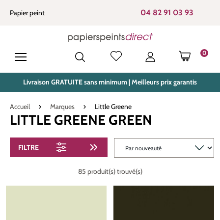
tenu principal
04 82 91 03 93
Papier peint
0
LE PANIE
Livraison GRATUITE sans minimum | Meilleurs prix garantis
Accueil
Marques
Little Greene
LITTLE GREENE GREEN
FILTRE
85 produit(s) trouvé(s)