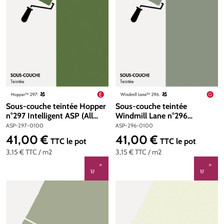
Sous-couche teintée Hopper
Sous-couche teintée
n°297 Intelligent ASP (All
Windmill Lane n°296
Surface Primer) 1 litre
Intelligent ASP (All Surface
ASP-297-0100
ASP-296-0100
Primer) 1 litre
41,00 €
41,00 €
Prix régulier :
Prix régulier :
TTC
le pot
TTC
le pot
3,15 €
TTC
/ m2
3,15 €
TTC
/ m2