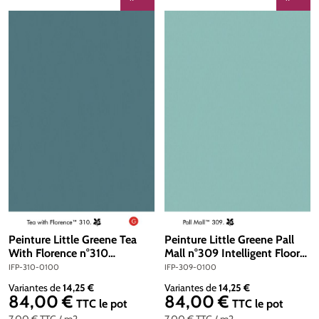
Peinture Little Greene Tea
Peinture Little Greene Pall
With Florence n°310
Mall n°309 Intelligent Floor
Intelligent Floor Paint 1 litre
Paint 1 litre
IFP-310-0100
IFP-309-0100
Variantes de
14,25 €
Variantes de
14,25 €
84,00 €
84,00 €
Prix régulier :
Prix régulier :
TTC
le pot
TTC
le pot