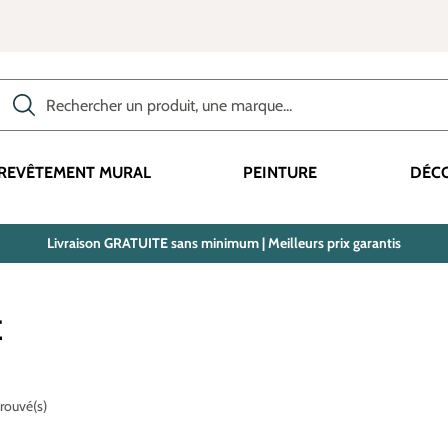
Rechercher des produits, des catégories, des termes, etc.
REVÊTEMENT MURAL
PEINTURE
DÉC
Livraison GRATUITE sans minimum | Meilleurs prix garantis
E
trouvé(s)