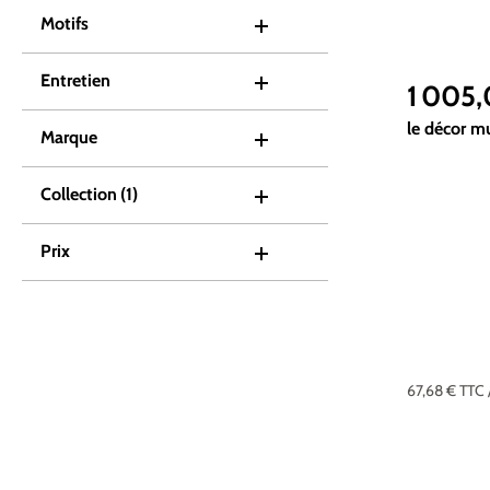
Motifs
Entretien
1 005
Prix réguli
le décor m
Marque
Collection
(1)
Prix
67,68 €
TTC