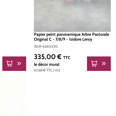
Papier peint panoramique Arbre Pastorale
Original C - 7/8/9 - Isidore Leroy
ISLR-6260330
335,00 €
Prix régulier :
TTC
le décor mural
67,68 €
TTC
/ m2