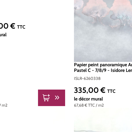
,00 €
er :
TTC
ural
Papier peint panoramique Ar
Pastel C - 7/8/9 - Isidore Le
ISLR-6260338
335,00 €
Prix régulier :
TTC
le décor mural
/ m2
67,68 €
TTC
/ m2