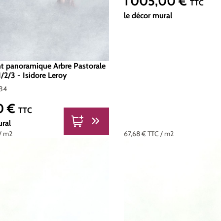
1 005,00 €
Prix régulier :
TTC
le décor mural
nt panoramique Arbre Pastorale
1/2/3 - Isidore Leroy
34
0 €
er :
TTC
ural
/ m2
67,68 €
TTC
/ m2