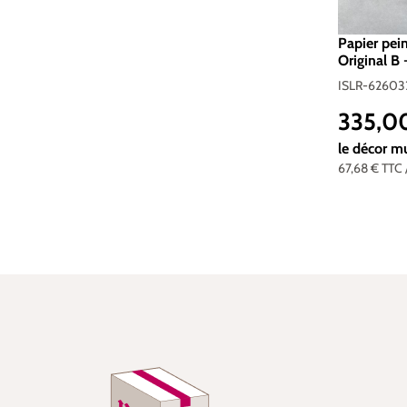
Papier pei
Original B 
ISLR-62603
335,0
Prix réguli
le décor m
67,68 €
TTC