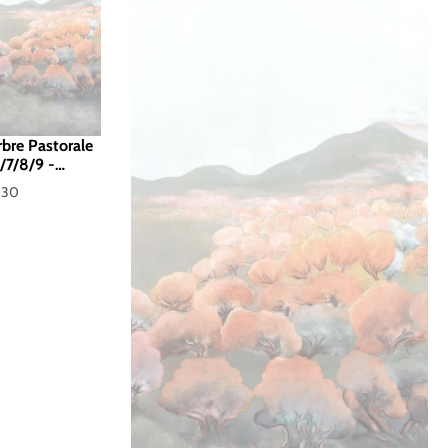
bre Pastorale
/7/8/9 -
330