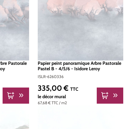
bre Pastorale
Papier peint panoramique Arbre Pastorale
roy
Pastel B - 4/5/6 - Isidore Leroy
ISLR-6260336
335,00 €
Prix régulier :
TTC
le décor mural
67,68 €
TTC
/ m2