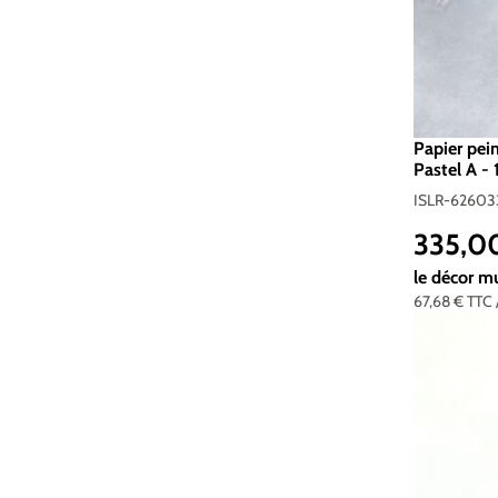
Papier pei
Pastel A - 
ISLR-62603
335,0
Prix réguli
le décor m
67,68 €
TTC