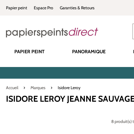
recherche
Passer à la navigation principale
Papier peint
Espace Pro
Garanties & Retours
PAPIER PEINT
PANORAMIQUE
Accueil
Marques
Isidore Leroy
ISIDORE LEROY JEANNE SAUVAG
8 produit(s) 