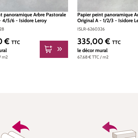
nt panoramique Arbre Pastorale
Papier peint panoramique Ar
- 4/5/6 - Isidore Leroy
Original A - 1/2/3 - Isidore 
28
ISLR-6260326
0 €
335,00 €
er :
Prix régulier :
TTC
TTC
ural
le décor mural
/ m2
67,68 €
TTC
/ m2