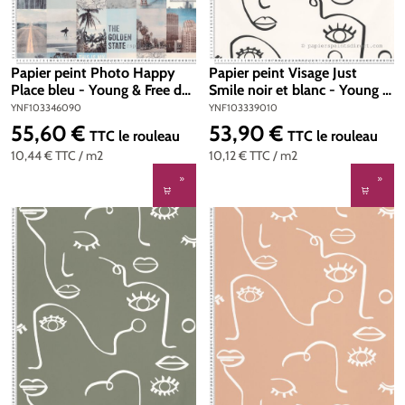
Papier peint Photo Happy
Papier peint Visage Just
Place bleu - Young & Free de
Smile noir et blanc - Young &
Casélio | Réf.
Free de Casélio | Réf.
YNF103346090
YNF103339010
YNF103346090
YNF103339010
55,60 €
53,90 €
Prix régulier :
Prix régulier :
TTC
le rouleau
TTC
le rouleau
10,44 €
TTC
/ m2
10,12 €
TTC
/ m2