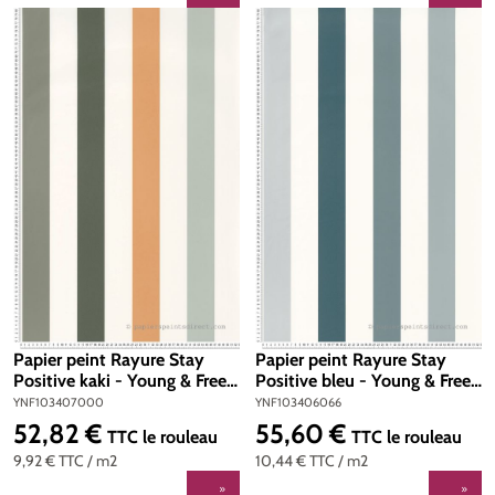
Papier peint Rayure Stay
Papier peint Rayure Stay
Positive kaki - Young & Free
Positive bleu - Young & Free
de Casélio | Réf.
de Casélio | Réf.
YNF103407000
YNF103406066
YNF103407000
YNF103406066
52,82 €
55,60 €
Prix régulier :
Prix régulier :
TTC
le rouleau
TTC
le rouleau
9,92 €
TTC
/ m2
10,44 €
TTC
/ m2