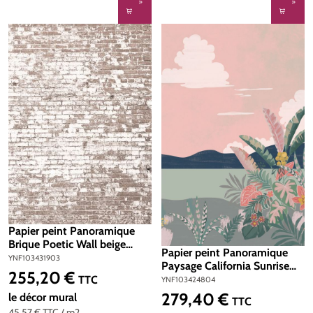
Papier peint Panoramique
Brique Poetic Wall beige
Papier peint Panoramique
200x280 - Young And Free
YNF103431903
Paysage California Sunrise
de Casélio | Réf.
255,20 €
Prix régulier :
rose 200x310 - Young And
TTC
YNF103424804
YNF103431903
Free de Casélio | Réf.
279,40 €
le décor mural
Prix régulier :
TTC
YNF103424804
45,57 €
TTC
/ m2