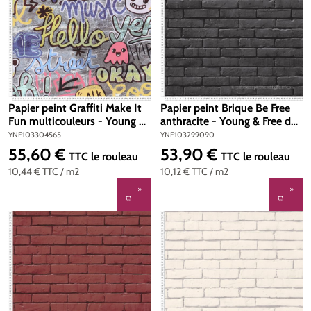
Papier peint Graffiti Make It
Papier peint Brique Be Free
Fun multicouleurs - Young &
anthracite - Young & Free de
Free de Casélio | Réf.
Casélio | Réf. YNF103299090
YNF103304565
YNF103299090
YNF103304565
55,60 €
53,90 €
Prix régulier :
Prix régulier :
TTC
le rouleau
TTC
le rouleau
10,44 €
TTC
/ m2
10,12 €
TTC
/ m2