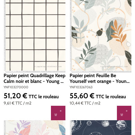
Papier peint Quadrillage Keep
Papier peint Feuille Be
Calm noir et blanc - Young &
Yourself vert orange - Young
Free de Casélio | Réf.
& Free de Casélio | Réf.
YNF103270000
YNF103267063
YNF103270000
YNF103267063
51,20 €
55,60 €
Prix régulier :
Prix régulier :
TTC
le rouleau
TTC
le rouleau
9,61 €
TTC
/ m2
10,44 €
TTC
/ m2