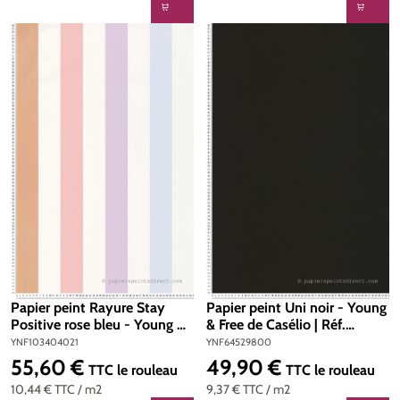
Papier peint Rayure Stay
Papier peint Uni noir - Young
Positive rose bleu - Young &
& Free de Casélio | Réf.
Free de Casélio | Réf.
YNF64529800
YNF103404021
YNF64529800
YNF103404021
55,60 €
49,90 €
Prix régulier :
Prix régulier :
TTC
le rouleau
TTC
le rouleau
10,44 €
TTC
/ m2
9,37 €
TTC
/ m2