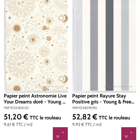
Papier peint Astronomie Live
Papier peint Rayure Stay
Your Dreams doré - Young &
Positive gris - Young & Free
Free de Casélio | Réf.
de Casélio | Réf.
YNF103240020
YNF103409090
YNF103240020
YNF103409090
51,20 €
52,82 €
Prix régulier :
Prix régulier :
TTC
le rouleau
TTC
le rouleau
9,61 €
TTC
/ m2
9,92 €
TTC
/ m2