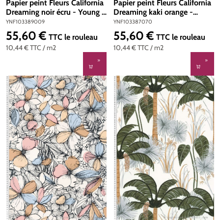
Papier peint Fleurs California
Papier peint Fleurs California
Dreaming noir écru - Young &
Dreaming kaki orange -
Free de Casélio | Réf.
Young & Free de Casélio | Réf.
YNF103389009
YNF103387070
YNF103389009
YNF103387070
55,60 €
55,60 €
Prix régulier :
Prix régulier :
TTC
le rouleau
TTC
le rouleau
10,44 €
TTC
/ m2
10,44 €
TTC
/ m2