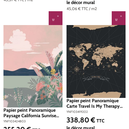
le décor mural
45,06 €
TTC
/ m2
Papier peint Panoramique
Carte Travel Is My Therapy
Papier peint Panoramique
noir 200x310 - Young & Free
YNF103419202
Paysage California Sunrise
de Casélio | Réf.
338,80 €
Prix régulier :
TTC
rose 200x280 - Young And
YNF103424803
YNF103419202
Free de Casélio | Réf.
le décor mural