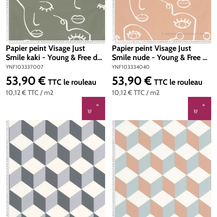
Papier peint Visage Just
Papier peint Visage Just
Smile kaki - Young & Free de
Smile nude - Young & Free de
Casélio | Réf. YNF103337007
Casélio | Réf.
YNF103337007
YNF103334040
YNF103334040
53,90 €
53,90 €
Prix régulier :
Prix régulier :
TTC
le rouleau
TTC
le rouleau
10,12 €
TTC
/ m2
10,12 €
TTC
/ m2