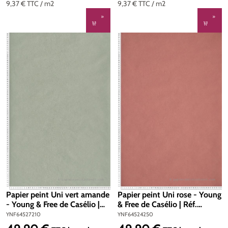
9,37 €
TTC
/ m2
9,37 €
TTC
/ m2
Papier peint Uni vert amande
Papier peint Uni rose - Young
- Young & Free de Casélio |
& Free de Casélio | Réf.
Réf. YNF64527210
YNF64524250
YNF64527210
YNF64524250