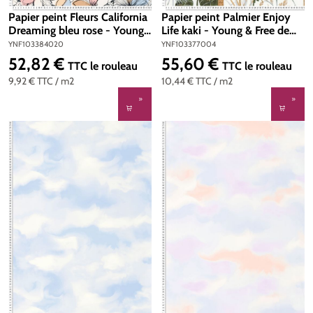
Papier peint Fleurs California
Papier peint Palmier Enjoy
Dreaming bleu rose - Young
Life kaki - Young & Free de
& Free de Casélio | Réf.
Casélio | Réf. YNF103377004
YNF103384020
YNF103377004
YNF103384020
52,82 €
55,60 €
Prix régulier :
Prix régulier :
TTC
le rouleau
TTC
le rouleau
9,92 €
TTC
/ m2
10,44 €
TTC
/ m2