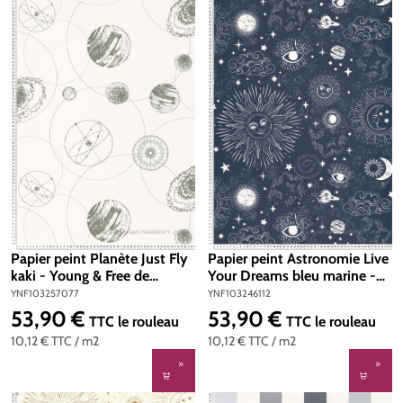
Papier peint Planète Just Fly
Papier peint Astronomie Live
kaki - Young & Free de
Your Dreams bleu marine -
Casélio | Réf. YNF103257077
Young & Free de Casélio | Réf.
YNF103257077
YNF103246112
YNF103246112
53,90 €
53,90 €
Prix régulier :
Prix régulier :
TTC
le rouleau
TTC
le rouleau
10,12 €
TTC
/ m2
10,12 €
TTC
/ m2