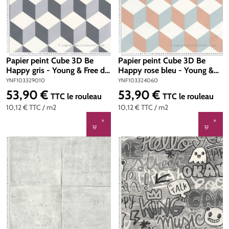
Papier peint Cube 3D Be
Papier peint Cube 3D Be
Happy gris - Young & Free de
Happy rose bleu - Young &
Casélio | Réf. YNF103329010
Free de Casélio | Réf.
YNF103329010
YNF103324060
YNF103324060
53,90 €
53,90 €
Prix régulier :
Prix régulier :
TTC
le rouleau
TTC
le rouleau
10,12 €
TTC
/ m2
10,12 €
TTC
/ m2