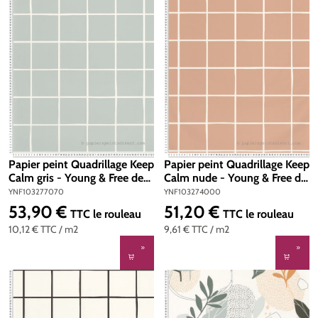
Papier peint Quadrillage Keep
Papier peint Quadrillage Keep
Calm gris - Young & Free de
Calm nude - Young & Free de
Casélio | Réf. YNF103277070
Casélio | Réf.
YNF103277070
YNF103274000
YNF103274000
53,90 €
51,20 €
Prix régulier :
Prix régulier :
TTC
le rouleau
TTC
le rouleau
10,12 €
TTC
/ m2
9,61 €
TTC
/ m2