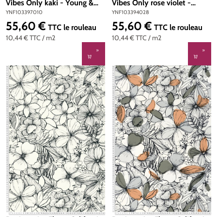
Vibes Only kaki - Young &
Vibes Only rose violet -
Free de Casélio | Réf.
Young & Free de Casélio | Réf.
YNF103397010
YNF103394028
YNF103397010
YNF103394028
55,60 €
55,60 €
Prix régulier :
Prix régulier :
TTC
le rouleau
TTC
le rouleau
10,44 €
TTC
/ m2
10,44 €
TTC
/ m2