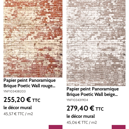
Papier peint Panoramique
Brique Poetic Wall rouge
Papier peint Panoramique
200x280 - Young And Free
YNF103438203
Brique Poetic Wall beige
de Casélio | Réf.
255,20 €
Prix régulier :
200x310 - Young And Free
TTC
YNF103431904
YNF103438203
de Casélio | Réf.
279,40 €
le décor mural
Prix régulier :
TTC
YNF103431904
45,57 €
TTC
/ m2
le décor mural
45,06 €
TTC
/ m2