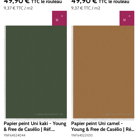
49,90 €
49,90 €
Prix régulier :
Prix régulier :
TTC
le rouleau
TTC
le rouleau
9,37 €
TTC
/ m2
9,37 €
TTC
/ m2
Papier peint Uni kaki - Young
Papier peint Uni camel -
& Free de Casélio | Réf.
Young & Free de Casélio | Réf.
YNF64524044
YNF64522100
YNF64524044
YNF64522100