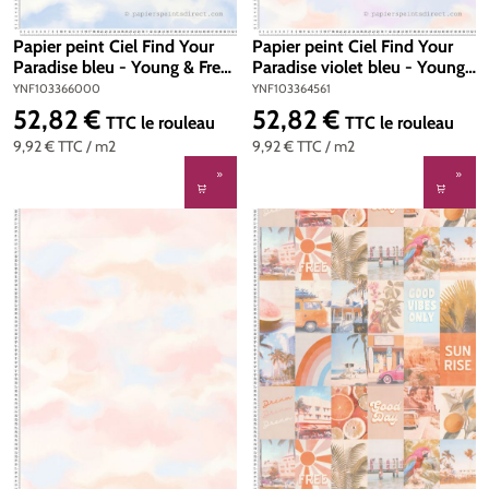
Papier peint Ciel Find Your
Papier peint Ciel Find Your
Paradise bleu - Young & Free
Paradise violet bleu - Young
de Casélio | Réf.
& Free de Casélio | Réf.
YNF103366000
YNF103364561
YNF103366000
YNF103364561
52,82 €
52,82 €
Prix régulier :
Prix régulier :
TTC
le rouleau
TTC
le rouleau
9,92 €
TTC
/ m2
9,92 €
TTC
/ m2