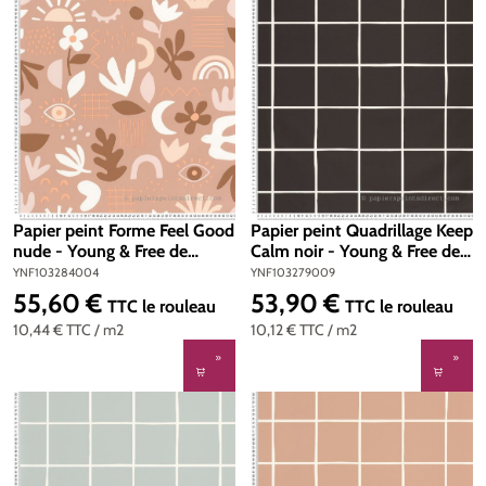
Papier peint Forme Feel Good
Papier peint Quadrillage Keep
nude - Young & Free de
Calm noir - Young & Free de
Casélio | Réf.
Casélio | Réf. YNF103279009
YNF103284004
YNF103279009
YNF103284004
55,60 €
53,90 €
Prix régulier :
Prix régulier :
TTC
le rouleau
TTC
le rouleau
10,44 €
TTC
/ m2
10,12 €
TTC
/ m2