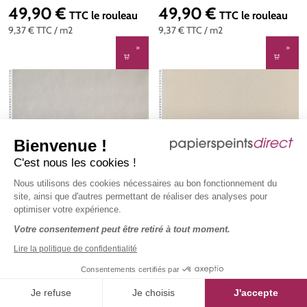
49,90 €
49,90 €
Prix régulier :
Prix régulier :
TTC
le rouleau
TTC
le rouleau
9,37 €
TTC
/ m2
9,37 €
TTC
/ m2
Bienvenue !
C'est nous les cookies !
Nous utilisons des cookies nécessaires au bon fonctionnement du
site, ainsi que d'autres permettant de réaliser des analyses pour
optimiser votre expérience.
Votre consentement peut être retiré à tout moment.
Lire la politique de confidentialité
Consentements certifiés par
Papier peint Uni taupe clair -
Papier peint Uni beige -
Je refuse
Je choisis
J'accepte
Young & Free de Casélio | Réf.
Young & Free de Casélio | Réf.