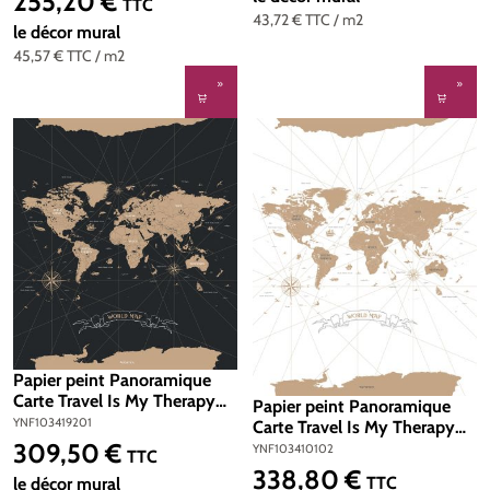
255,20 €
Prix régulier :
TTC
YNF103424803
43,72 €
TTC
/ m2
le décor mural
45,57 €
TTC
/ m2
Papier peint Panoramique
Carte Travel Is My Therapy
Papier peint Panoramique
noir 200x280 - Young & Free
YNF103419201
Carte Travel Is My Therapy
de Casélio | Réf.
309,50 €
blanc 200x310 - Young &
YNF103410102
Prix régulier :
TTC
YNF103419201
Free de Casélio | Réf.
338,80 €
Prix régulier :
TTC
le décor mural
YNF103410102