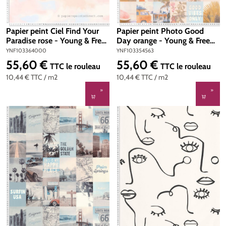
Papier peint Ciel Find Your
Papier peint Photo Good
Paradise rose - Young & Free
Day orange - Young & Free
de Casélio | Réf.
de Casélio | Réf.
YNF103364000
YNF103354563
YNF103364000
YNF103354563
55,60 €
55,60 €
Prix régulier :
Prix régulier :
TTC
le rouleau
TTC
le rouleau
10,44 €
TTC
/ m2
10,44 €
TTC
/ m2