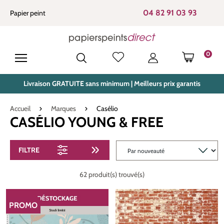
tenu principal
04 82 91 03 93
Papier peint
0
LE PANIE
Livraison GRATUITE sans minimum | Meilleurs prix garantis
Accueil
Marques
Casélio
CASÉLIO YOUNG & FREE
FILTRE
62 produit(s) trouvé(s)
PROMO
RÉDUCTION