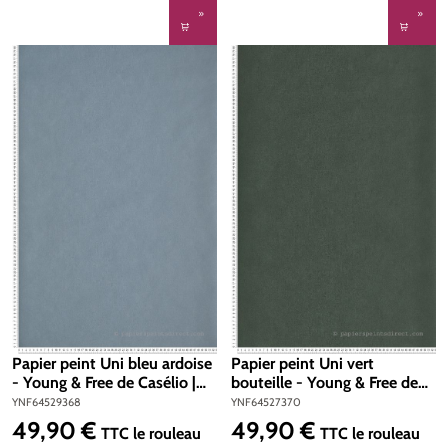
Papier peint Uni bleu ardoise
Papier peint Uni vert
- Young & Free de Casélio |
bouteille - Young & Free de
Réf. YNF64529368
Casélio | Réf. YNF64527370
YNF64529368
YNF64527370
49,90 €
49,90 €
Prix régulier :
Prix régulier :
TTC
le rouleau
TTC
le rouleau