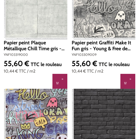
Papier peint Plaque
Papier peint Graffiti Make It
Métallique Chill Time gris -
Fun gris - Young & Free de
Young & Free de Casélio | Réf.
Casélio | Réf.
YNF103319000
YNF103309009
YNF103319000
YNF103309009
55,60 €
55,60 €
Prix régulier :
Prix régulier :
TTC
le rouleau
TTC
le rouleau
10,44 €
TTC
/ m2
10,44 €
TTC
/ m2