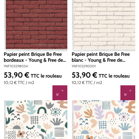
Papier peint Brique Be Free
Papier peint Brique Be Free
bordeaux - Young & Free de
blanc - Young & Free de
Casélio | Réf. YNF103298054
Casélio | Réf. YNF103290001
YNF103298054
YNF103290001
53,90 €
53,90 €
Prix régulier :
Prix régulier :
TTC
le rouleau
TTC
le rouleau
10,12 €
TTC
/ m2
10,12 €
TTC
/ m2