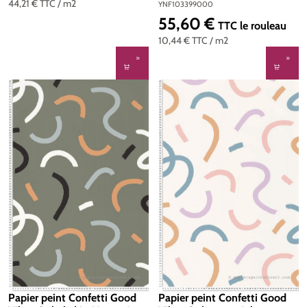
44,21 €
TTC
/ m2
Young & Free de Casélio | Réf.
YNF103399000
YNF103399000
55,60 €
Prix régulier :
TTC
le rouleau
10,44 €
TTC
/ m2
Papier peint Confetti Good
Papier peint Confetti Good