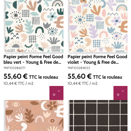
Papier peint Forme Feel Good
Papier peint Forme Feel Good
bleu vert - Young & Free de
violet - Young & Free de
Casélio | Réf. YNF103286071
Casélio | Réf. YNF103284022
YNF103286071
YNF103284022
55,60 €
55,60 €
Prix régulier :
Prix régulier :
TTC
le rouleau
TTC
le rouleau
10,44 €
TTC
/ m2
10,44 €
TTC
/ m2