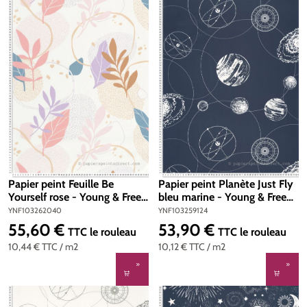
Papier peint Feuille Be
Papier peint Planète Just Fly
Yourself rose - Young & Free
bleu marine - Young & Free
de Casélio | Réf.
de Casélio | Réf.
YNF103262040
YNF103259124
YNF103262040
YNF103259124
55,60 €
53,90 €
Prix régulier :
Prix régulier :
TTC
le rouleau
TTC
le rouleau
10,44 €
TTC
/ m2
10,12 €
TTC
/ m2