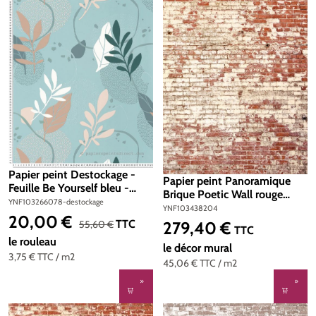
Papier peint Destockage -
Papier peint Panoramique
Feuille Be Yourself bleu -
Brique Poetic Wall rouge
Young & Free de Casélio
YNF103266078-destockage
200x310 - Young And Free
YNF103438204
20,00 €
de Casélio | Réf.
Prix de vente :
Prix régulier :
TTC
55,60 €
279,40 €
Prix régulier :
TTC
YNF103438204
le rouleau
le décor mural
3,75 €
TTC
/ m2
45,06 €
TTC
/ m2