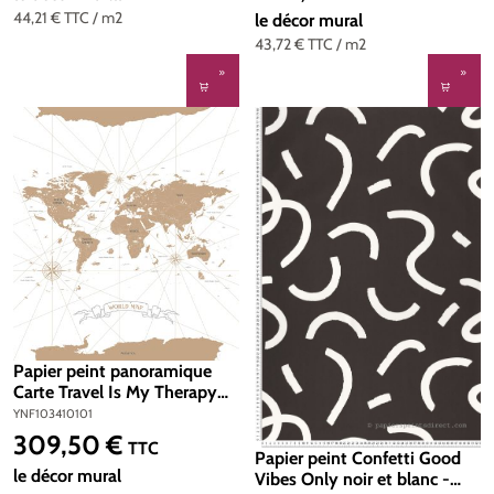
44,21 €
TTC
/ m2
le décor mural
43,72 €
TTC
/ m2
Papier peint panoramique
Carte Travel Is My Therapy
blanc 200x280 - Young &
YNF103410101
Free de Casélio | Réf.
309,50 €
Prix régulier :
TTC
YNF103410101
Papier peint Confetti Good
le décor mural
Vibes Only noir et blanc -