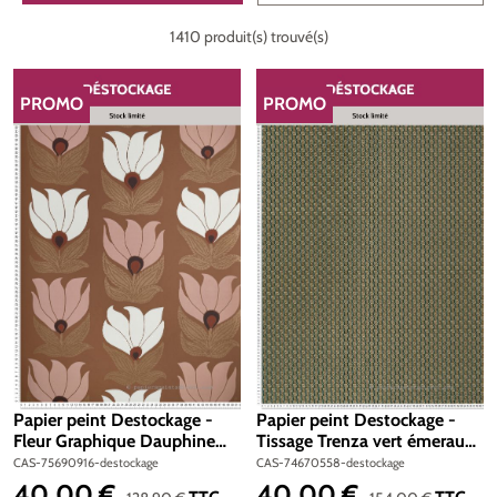
1410 produit(s) trouvé(s)
PROMO
PROMO
RÉDUCTION
RÉDUCTION
Papier peint Destockage -
Papier peint Destockage -
Fleur Graphique Dauphine
Tissage Trenza vert émeraude
ambre nude - Square Jasmin
- Manille de Casamance
CAS-75690916-destockage
CAS-74670558-destockage
de Casamance
40,00 €
40,00 €
Prix de vente :
Prix de vente :
Prix régulier :
Prix régulier :