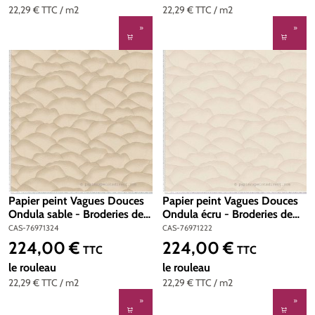
22,29 €
TTC
/ m2
22,29 €
TTC
/ m2
Papier peint Vagues Douces
Papier peint Vagues Douces
Ondula sable - Broderies de
Ondula écru - Broderies de
Casamance | Réf. CAS-
Casamance | Réf. CAS-
CAS-76971324
CAS-76971222
76971324
76971222
224,00 €
224,00 €
Prix régulier :
Prix régulier :
TTC
TTC
le rouleau
le rouleau
22,29 €
TTC
/ m2
22,29 €
TTC
/ m2