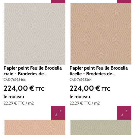
Papier peint Feuille Brodelia
Papier peint Feuille Brodelia
craie - Broderies de
ficelle - Broderies de
Casamance | Réf. CAS-
Casamance | Réf. CAS-
CAS-76993466
CAS-76993364
76993466
76993364
224,00 €
224,00 €
Prix régulier :
Prix régulier :
TTC
TTC
le rouleau
le rouleau
22,29 €
TTC
/ m2
22,29 €
TTC
/ m2