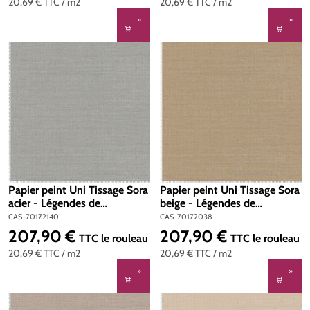
20,69 €
TTC
/ m2
20,69 €
TTC
/ m2
Papier peint Uni Tissage Sora
Papier peint Uni Tissage Sora
acier - Légendes de
beige - Légendes de
Casamance | Réf. CAS-
Casamance | Réf. CAS-
CAS-70172140
CAS-70172038
70172140
70172038
207,90 €
207,90 €
Prix régulier :
Prix régulier :
TTC
le rouleau
TTC
le rouleau
20,69 €
TTC
/ m2
20,69 €
TTC
/ m2