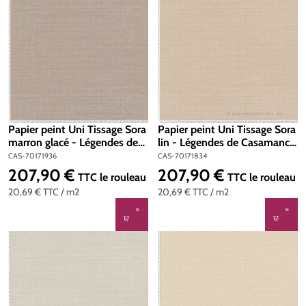
Papier peint Uni Tissage Sora
Papier peint Uni Tissage Sora
marron glacé - Légendes de
lin - Légendes de Casamance
Casamance | Réf. CAS-
| Réf. CAS-70171834
CAS-70171936
CAS-70171834
70171936
207,90 €
207,90 €
Prix régulier :
Prix régulier :
TTC
le rouleau
TTC
le rouleau
20,69 €
TTC
/ m2
20,69 €
TTC
/ m2