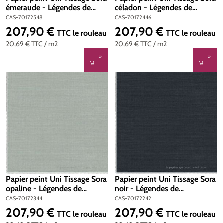
émeraude - Légendes de
céladon - Légendes de
Casamance | Réf. CAS-
Casamance | Réf. CAS-
CAS-70172548
CAS-70172446
70172548
70172446
207,90 €
207,90 €
Prix régulier :
Prix régulier :
TTC
le rouleau
TTC
le rouleau
20,69 €
TTC
/ m2
20,69 €
TTC
/ m2
Papier peint Uni Tissage Sora
Papier peint Uni Tissage Sora
opaline - Légendes de
noir - Légendes de
Casamance | Réf. CAS-
Casamance | Réf. CAS-
CAS-70172344
CAS-70172242
70172344
70172242
207,90 €
207,90 €
Prix régulier :
Prix régulier :
TTC
le rouleau
TTC
le rouleau