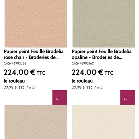
Papier peint Feuille Brodelia
Papier peint Feuille Brodelia
rose chair - Broderies de
opaline - Broderies de
Casamance | Réf. CAS-
Casamance | Réf. CAS-
CAS-76993262
CAS-76993160
76993262
76993160
224,00 €
224,00 €
Prix régulier :
Prix régulier :
TTC
TTC
le rouleau
le rouleau
22,29 €
TTC
/ m2
22,29 €
TTC
/ m2