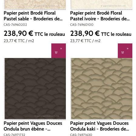
Papier peint Brodé Floral
Papier peint Brodé Floral
Pastel sable - Broderies de
Pastel ivoire - Broderies de
Casamance | Réf. CAS-
Casamance | Réf. CAS-
CAS-76960202
CAS-76960100
76960202
76960100
238,90 €
238,90 €
Prix régulier :
Prix régulier :
TTC
le rouleau
TTC
le rouleau
23,77 €
TTC
/ m2
23,77 €
TTC
/ m2
Papier peint Vagues Douces
Papier peint Vagues Douces
Ondula brun ébène -
Ondula kaki - Broderies de
Broderies de Casamance |
Casamance | Réf. CAS-
CAS-76971732
CAS-76971630