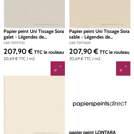
Papier peint Uni Tissage Sora
Papier peint Uni Tissage Sora
galet - Légendes de
sable - Légendes de
Casamance | Réf. CAS-
Casamance | Réf. CAS-
CAS-70171732
CAS-70171630
70171732
70171630
207,90 €
207,90 €
Prix régulier :
Prix régulier :
TTC
le rouleau
TTC
le rouleau
20,69 €
TTC
/ m2
20,69 €
TTC
/ m2
papier peint LONTARA