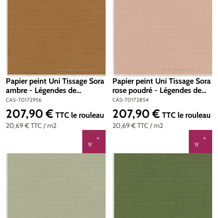
Papier peint Uni Tissage Sora
Papier peint Uni Tissage Sora
ambre - Légendes de
rose poudré - Légendes de
Casamance | Réf. CAS-
Casamance | Réf. CAS-
CAS-70172956
CAS-70172854
70172956
70172854
207,90 €
207,90 €
Prix régulier :
Prix régulier :
TTC
le rouleau
TTC
le rouleau
20,69 €
TTC
/ m2
20,69 €
TTC
/ m2