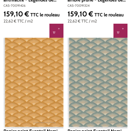
Casamance | Réf. CAS-
Casamance | Réf. CAS-
CAS-70091426
CAS-70091324
70091426
70091324
159,10 €
159,10 €
Prix régulier :
Prix régulier :
TTC
le rouleau
TTC
le rouleau
22,62 €
TTC
/ m2
22,62 €
TTC
/ m2