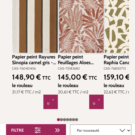
Papier peint Rayures
Papier peint
Papier peint C
Sinopia camel gris -
Feuillages Aloes
Raphia Cana ka
La Chaux de
terracotta - Karabane
Modernismo d
CAS-76040406
CAS-75183682
CAS-76830712
Casamance | Réf.
de Casamance | Réf.
Casamance | Ré
148,90 €
145,00 €
159,10 €
Prix régulier :
Prix régulier :
Prix régulier :
TTC
TTC
T
CAS-76040406
CAS-75183682
CAS-7683071
le rouleau
le rouleau
le rouleau
21,17 €
TTC
/ m2
20,61 €
TTC
/ m2
22,62 €
TTC
/ m2
FILTRE