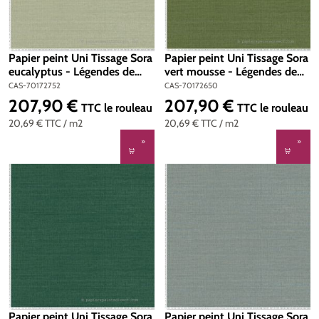
Papier peint Uni Tissage Sora
Papier peint Uni Tissage Sora
eucalyptus - Légendes de
vert mousse - Légendes de
Casamance | Réf. CAS-
Casamance | Réf. CAS-
CAS-70172752
CAS-70172650
70172752
70172650
207,90 €
207,90 €
Prix régulier :
Prix régulier :
TTC
le rouleau
TTC
le rouleau
20,69 €
TTC
/ m2
20,69 €
TTC
/ m2
Papier peint Uni Tissage Sora
Papier peint Uni Tissage Sora