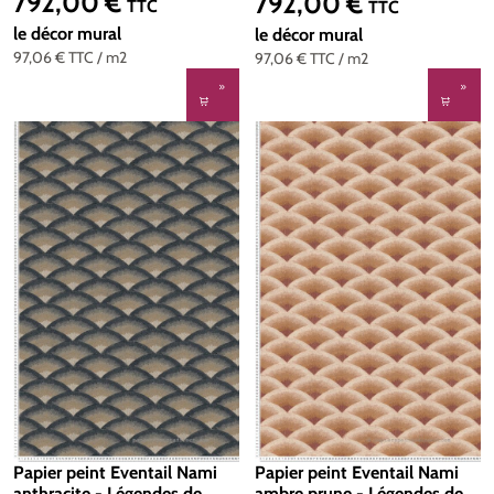
792,00 €
792,00 €
Prix régulier :
Prix régulier :
TTC
TTC
70343568
70343466
le décor mural
le décor mural
97,06 €
TTC
/ m2
97,06 €
TTC
/ m2
Papier peint Eventail Nami
Papier peint Eventail Nami
anthracite - Légendes de
ambre prune - Légendes de