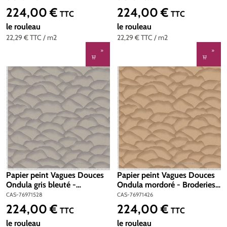
Réf. CAS-76971732
76971630
224,00 €
224,00 €
Prix régulier :
Prix régulier :
TTC
TTC
le rouleau
le rouleau
22,29 €
TTC
/ m2
22,29 €
TTC
/ m2
Papier peint Vagues Douces
Papier peint Vagues Douces
Ondula gris bleuté -
Ondula mordoré - Broderies
Broderies de Casamance |
de Casamance | Réf. CAS-
CAS-76971528
CAS-76971426
Réf. CAS-76971528
76971426
224,00 €
224,00 €
Prix régulier :
Prix régulier :
TTC
TTC
le rouleau
le rouleau