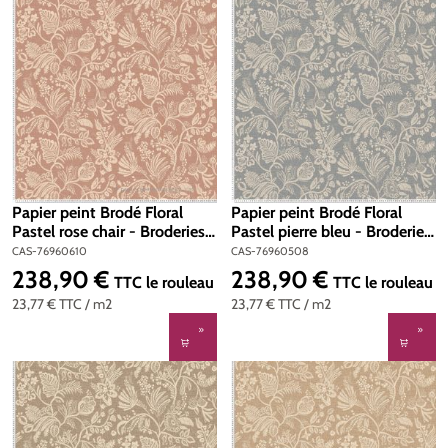
Papier peint Brodé Floral
Papier peint Brodé Floral
Pastel rose chair - Broderies
Pastel pierre bleu - Broderies
de Casamance | Réf. CAS-
de Casamance | Réf. CAS-
CAS-76960610
CAS-76960508
76960610
76960508
238,90 €
238,90 €
Prix régulier :
Prix régulier :
TTC
le rouleau
TTC
le rouleau
23,77 €
TTC
/ m2
23,77 €
TTC
/ m2