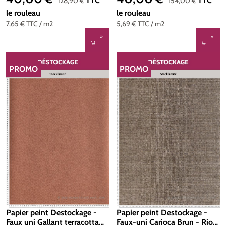
TTC
TTC
128,90 €
154,00 €
le rouleau
le rouleau
7,65 €
TTC
/ m2
5,69 €
TTC
/ m2
PROMO
PROMO
RÉDUCTION
RÉDUCTION
Papier peint Destockage -
Papier peint Destockage -
Faux uni Gallant terracotta
Faux-uni Carioca Brun - Rio