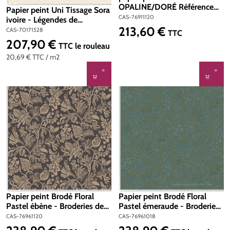
OPALINE/DORÉ Référence
Papier peint Uni Tissage Sora
76911120
CAS-76911120
ivoire - Légendes de
213,60 €
Casamance | Réf. CAS-
CAS-70171528
Prix régulier :
TTC
70171528
207,90 €
Prix régulier :
TTC
le rouleau
20,69 €
TTC
/ m2
Papier peint Brodé Floral
Papier peint Brodé Floral
Pastel ébène - Broderies de
Pastel émeraude - Broderies
Casamance | Réf. CAS-
de Casamance | Réf. CAS-
CAS-76961120
CAS-76961018
76961120
76961018