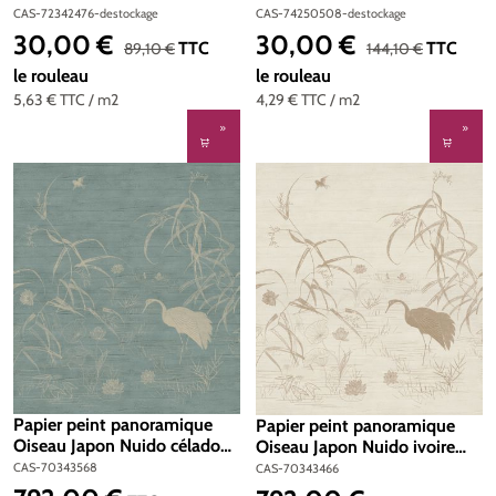
clair - Blossom de
Madeira de Casamance
CAS-72342476-destockage
CAS-74250508-destockage
Casamance
30,00 €
30,00 €
Prix de vente :
Prix de vente :
Prix régulier :
Prix régulier :
TTC
TTC
89,10 €
144,10 €
le rouleau
le rouleau
5,63 €
TTC
/ m2
4,29 €
TTC
/ m2
Papier peint panoramique
Papier peint panoramique
Oiseau Japon Nuido céladon
Oiseau Japon Nuido ivoire
métallisé - Légendes de
irisé - Légendes de
CAS-70343568
CAS-70343466
Casamance | Réf. CAS-
Casamance | Réf. CAS-