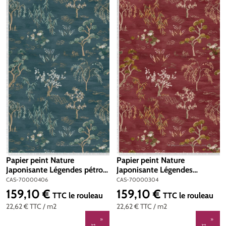
Papier peint Nature
Papier peint Nature
Japonisante Légendes pétrole
Japonisante Légendes
- Légendes de Casamance |
bordeaux - Légendes de
CAS-70000406
CAS-70000304
Réf. CAS-70000406
Casamance | Réf. CAS-
159,10 €
159,10 €
Prix régulier :
Prix régulier :
TTC
le rouleau
TTC
le rouleau
70000304
22,62 €
TTC
/ m2
22,62 €
TTC
/ m2