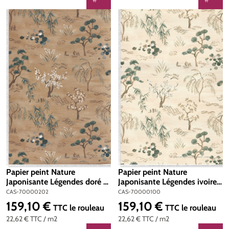
Papier peint Nature
Papier peint Nature
Japonisante Légendes doré -
Japonisante Légendes ivoire -
Légendes de Casamance |
Légendes de Casamance |
CAS-70000202
CAS-70000100
Réf. CAS-70000202
Réf. CAS-70000100
159,10 €
159,10 €
Prix régulier :
Prix régulier :
TTC
le rouleau
TTC
le rouleau
22,62 €
TTC
/ m2
22,62 €
TTC
/ m2