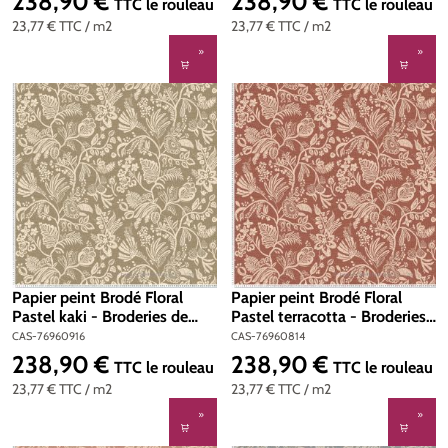
238,90 €
238,90 €
Prix régulier :
Prix régulier :
TTC
le rouleau
TTC
le rouleau
23,77 €
TTC
/ m2
23,77 €
TTC
/ m2
Papier peint Brodé Floral
Papier peint Brodé Floral
Pastel kaki - Broderies de
Pastel terracotta - Broderies
Casamance | Réf. CAS-
de Casamance | Réf. CAS-
CAS-76960916
CAS-76960814
76960916
76960814
238,90 €
238,90 €
Prix régulier :
Prix régulier :
TTC
le rouleau
TTC
le rouleau
23,77 €
TTC
/ m2
23,77 €
TTC
/ m2