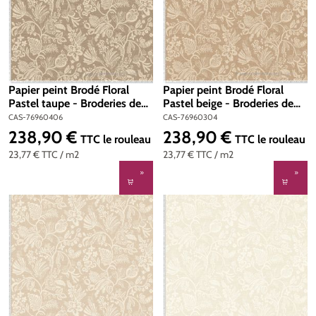
Papier peint Brodé Floral
Papier peint Brodé Floral
Pastel taupe - Broderies de
Pastel beige - Broderies de
Casamance | Réf. CAS-
Casamance | Réf. CAS-
CAS-76960406
CAS-76960304
76960406
76960304
238,90 €
238,90 €
Prix régulier :
Prix régulier :
TTC
le rouleau
TTC
le rouleau
23,77 €
TTC
/ m2
23,77 €
TTC
/ m2