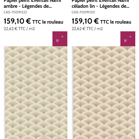
Papier peint Eventail Nami
Papier peint Eventail Nami
ambre - Légendes de
céladon lin - Légendes de
Casamance | Réf. CAS-
Casamance | Réf. CAS-
CAS-70091222
CAS-70091120
70091222
70091120
159,10 €
159,10 €
Prix régulier :
Prix régulier :
TTC
le rouleau
TTC
le rouleau
22,62 €
TTC
/ m2
22,62 €
TTC
/ m2