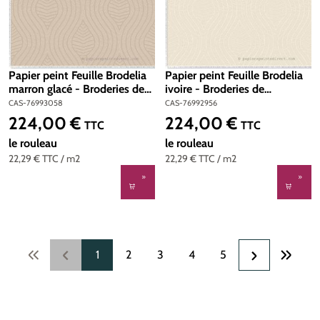
Papier peint Feuille Brodelia
Papier peint Feuille Brodelia
marron glacé - Broderies de
ivoire - Broderies de
Casamance | Réf. CAS-
Casamance | Réf. CAS-
CAS-76993058
CAS-76992956
76993058
76992956
224,00 €
224,00 €
Prix régulier :
Prix régulier :
TTC
TTC
le rouleau
le rouleau
22,29 €
TTC
/ m2
22,29 €
TTC
/ m2
Page
Page
Page
Page
Page
1
2
3
4
5