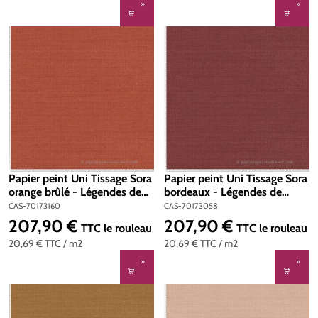
Papier peint Uni Tissage Sora
Papier peint Uni Tissage Sora
orange brûlé - Légendes de
bordeaux - Légendes de
Casamance | Réf. CAS-
Casamance | Réf. CAS-
CAS-70173160
CAS-70173058
70173160
70173058
207,90 €
207,90 €
Prix régulier :
Prix régulier :
TTC
le rouleau
TTC
le rouleau
20,69 €
TTC
/ m2
20,69 €
TTC
/ m2