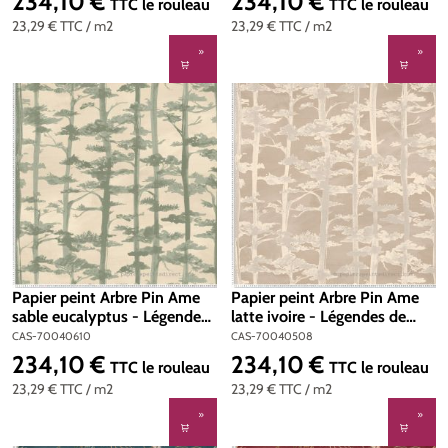
234,10 €
234,10 €
Prix régulier :
Prix régulier :
TTC
le rouleau
TTC
le rouleau
23,29 €
TTC
/ m2
23,29 €
TTC
/ m2
Papier peint Arbre Pin Ame
Papier peint Arbre Pin Ame
sable eucalyptus - Légendes
latte ivoire - Légendes de
de Casamance | Réf. CAS-
Casamance | Réf. CAS-
CAS-70040610
CAS-70040508
70040610
70040508
234,10 €
234,10 €
Prix régulier :
Prix régulier :
TTC
le rouleau
TTC
le rouleau
23,29 €
TTC
/ m2
23,29 €
TTC
/ m2