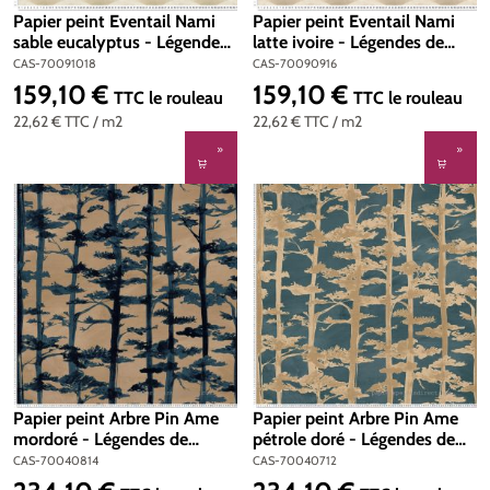
Papier peint Eventail Nami
Papier peint Eventail Nami
sable eucalyptus - Légendes
latte ivoire - Légendes de
de Casamance | Réf. CAS-
Casamance | Réf. CAS-
CAS-70091018
CAS-70090916
70091018
70090916
159,10 €
159,10 €
Prix régulier :
Prix régulier :
TTC
le rouleau
TTC
le rouleau
22,62 €
TTC
/ m2
22,62 €
TTC
/ m2
Papier peint Arbre Pin Ame
Papier peint Arbre Pin Ame
mordoré - Légendes de
pétrole doré - Légendes de
Casamance | Réf. CAS-
Casamance | Réf. CAS-
CAS-70040814
CAS-70040712
70040814
70040712