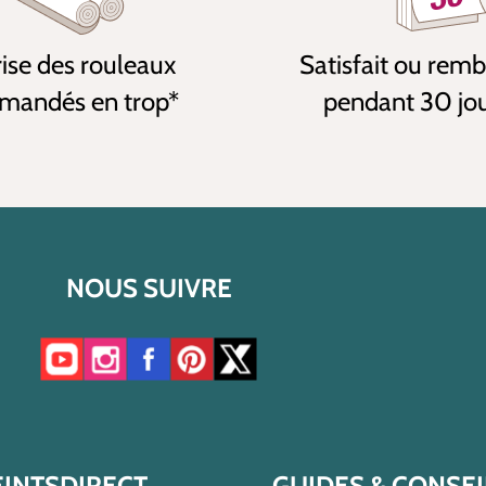
ise des rouleaux
Satisfait ou rem
andés en trop*
pendant 30 jo
NOUS SUIVRE
Accéder à notre chaîne YouTube
Accéder à notre compte Instagram
Accéder à notre page Facebook
Accéder à notre compte Pinterest
Accéder à notre compte Twitter/X
EINTSDIRECT
GUIDES & CONSEI