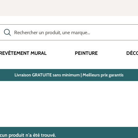
Rechercher des produits, des catégories, des termes, etc.
REVÊTEMENT MURAL
PEINTURE
DÉC
Livraison GRATUITE sans minimum | Meilleurs prix garantis
trouvé(s)
cun produit n'a été trouvé.