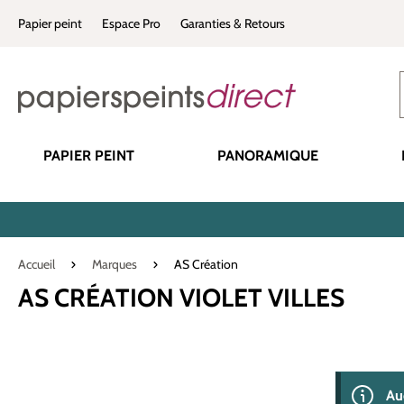
recherche
Passer à la navigation principale
Papier peint
Espace Pro
Garanties & Retours
PAPIER PEINT
PANORAMIQUE
Accueil
Marques
AS Création
AS CRÉATION VIOLET VILLES
0 produit(s) 
Au