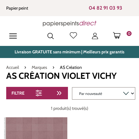
tenu principal
04 82 91 03 93
Papier peint
0
LE PANIE
Livraison GRATUITE sans minimum | Meilleurs prix garantis
Accueil
Marques
AS Création
AS CRÉATION VIOLET VICHY
FILTRE
1 produit(s) trouvé(s)