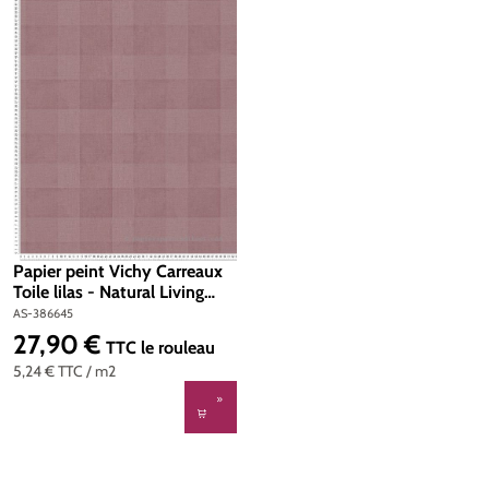
Papier peint Vichy Carreaux
Toile lilas - Natural Living
d'A.S. Création | Réf. AS-
AS-386645
386645
27,90 €
Prix régulier :
TTC
le rouleau
5,24 €
TTC
/ m2