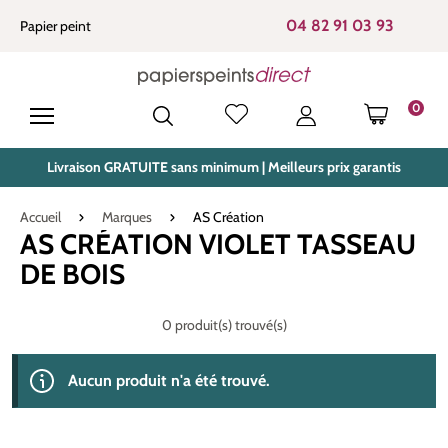
tenu principal
04 82 91 03 93
Papier peint
0
LE PANIE
Livraison GRATUITE sans minimum | Meilleurs prix garantis
Accueil
Marques
AS Création
AS CRÉATION VIOLET TASSEAU
DE BOIS
0 produit(s) trouvé(s)
Aucun produit n'a été trouvé.