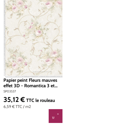
Papier peint Fleurs mauves
effet 3D - Romantica 3 et
Romantico AS Création | Réf.
SP03537
SP03537
35,12 €
Prix régulier :
TTC
le rouleau
6,59 €
TTC
/ m2