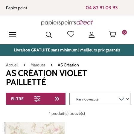
tenu principal
04 82 91 03 93
Papier peint
0
LE PANIE
Livraison GRATUITE sans minimum | Meilleurs prix garantis
Accueil
Marques
AS Création
AS CRÉATION VIOLET
PAILLETTÉ
FILTRE
1 produit(s) trouvé(s)