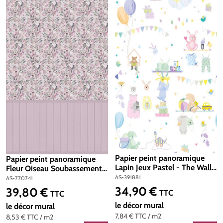
Papier peint panoramique
Papier peint panoramique
Lapin Jeux Pastel - The Wall
Fleur Oiseau Soubassement
2 d'A.S. Création | Réf. AS-
violet - Lilly & Luis d'A.S.
AS-391881
AS-770741
391881
Création | Réf. AS-770741
34,90 €
39,80 €
Prix régulier :
Prix régulier :
TTC
TTC
le décor mural
le décor mural
7,84 €
TTC
/ m2
8,53 €
TTC
/ m2