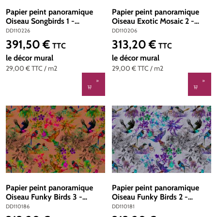
Papier peint panoramique
Papier peint panoramique
Oiseau Songbirds 1 -
Oiseau Exotic Mosaic 2 -
Référence DD110226 - Intissé
Référence DD110206 -
DD110226
DD110206
200g/m2 - Standard 500 x
Intissé 200g/m2 - Standard
391,50 €
313,20 €
Prix régulier :
Prix régulier :
TTC
TTC
270
400 x 270
le décor mural
le décor mural
29,00 €
TTC
/ m2
29,00 €
TTC
/ m2
Papier peint panoramique
Papier peint panoramique
Oiseau Funky Birds 3 -
Oiseau Funky Birds 2 -
Référence DD110186 - Intissé
Référence DD110181 - Intissé
DD110186
DD110181
200g/m2 - Standard 400 x
200g/m2 - Standard 400 x