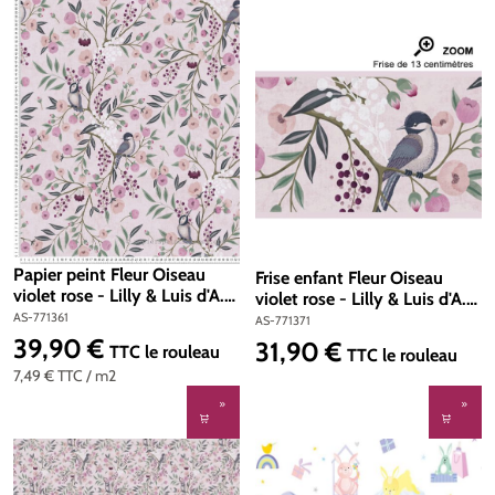
Papier peint Fleur Oiseau
Frise enfant Fleur Oiseau
violet rose - Lilly & Luis d'A.S.
violet rose - Lilly & Luis d'A.S.
Création | Réf. AS-771361
AS-771361
Création | Réf. AS-771371
AS-771371
39,90 €
31,90 €
Prix régulier :
TTC
le rouleau
Prix régulier :
TTC
le rouleau
7,49 €
TTC
/ m2