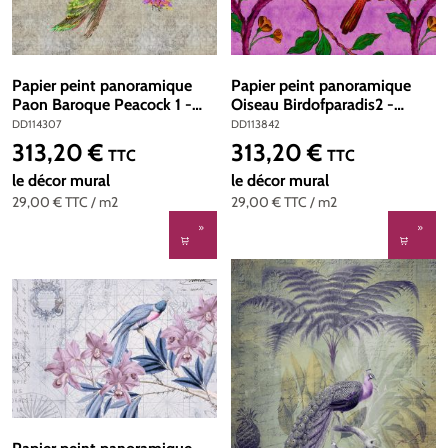
Papier peint panoramique
Papier peint panoramique
Paon Baroque Peacock 1 -
Oiseau Birdofparadis2 -
Référence DD114307 -
Référence DD113842 -
DD114307
DD113842
Intissé 200g/m2 - Standard
Intissé 200g/m2 - Standard
313,20 €
313,20 €
Prix régulier :
Prix régulier :
TTC
TTC
400 x 270
400 x 270
le décor mural
le décor mural
29,00 €
TTC
/ m2
29,00 €
TTC
/ m2