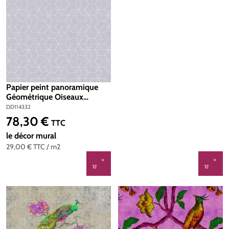
Papier peint panoramique
Géométrique Oiseaux
Brilliant birds panel 1 -
DD114332
Référence DD114332 - Intissé
78,30 €
Prix régulier :
TTC
200g/m2 - Standard 100 x
270
le décor mural
29,00 €
TTC
/ m2