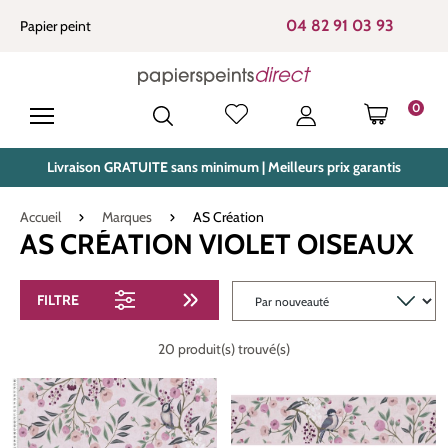
tenu principal
04 82 91 03 93
Papier peint
0
LE PANIE
Livraison GRATUITE sans minimum | Meilleurs prix garantis
Accueil
Marques
AS Création
AS CRÉATION VIOLET OISEAUX
FILTRE
20 produit(s) trouvé(s)