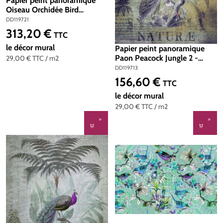
Papier peint panoramique
Oiseau Orchidée Bird
Discovery 2 - Référence
DD119721
DD119721 - Intissé 200g/m2
313,20 €
Prix régulier :
TTC
- Standard 400 x 270
le décor mural
Papier peint panoramique
Paon Peacock Jungle 2 -
29,00 €
TTC
/ m2
Référence DD119713 - Intissé
DD119713
200g/m2 - Standard 200 x
156,60 €
Prix régulier :
TTC
270
le décor mural
29,00 €
TTC
/ m2