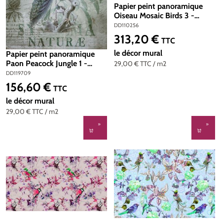
Papier peint panoramique
Oiseau Mosaic Birds 3 -
Référence DD110256 -
DD110256
Intissé 200g/m2 - Standard
313,20 €
Prix régulier :
TTC
400 x 270
le décor mural
Papier peint panoramique
Paon Peacock Jungle 1 -
29,00 €
TTC
/ m2
Référence DD119709 -
DD119709
Intissé 200g/m2 - Standard
156,60 €
Prix régulier :
TTC
200 x 270
le décor mural
29,00 €
TTC
/ m2