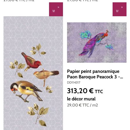
Papier peint panoramique
Paon Baroque Peacock 3 -
Référence DD114317 - Intissé
DD114317
200g/m2 - Standard 400 x
313,20 €
Prix régulier :
TTC
270
le décor mural
29,00 €
TTC
/ m2