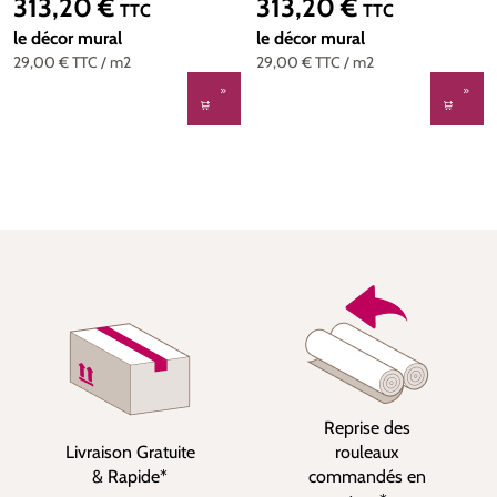
313,20 €
313,20 €
Prix régulier :
Prix régulier :
TTC
TTC
270
270
le décor mural
le décor mural
29,00 €
TTC
/ m2
29,00 €
TTC
/ m2
Reprise des
Livraison Gratuite
rouleaux
& Rapide*
commandés en