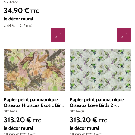
jaune - The Wall 2 d'A.S.
AS-391971
Création | Réf. AS-391971
34,90 €
Prix régulier :
TTC
le décor mural
7,84 €
TTC
/ m2
Papier peint panoramique
Papier peint panoramique
Oiseaux Hibiscus Exotic Birds
Oiseaux Love Birds 2 -
2 - Référence DD114417 -
Référence DD114407 -
DD114417
DD114407
Intissé 200g/m2 - Standard
Intissé 200g/m2 - Standard
313,20 €
313,20 €
Prix régulier :
Prix régulier :
TTC
TTC
400 x 270
400 x 270
le décor mural
le décor mural
29,00 €
TTC
/ m2
29,00 €
TTC
/ m2