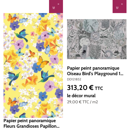
Papier peint panoramique
Oiseau Bird's Playground 1
violet - Référence DD121852
DD121852
- Intissé 200g/m2 - 400 x
313,20 €
Prix régulier :
TTC
270 cm
le décor mural
29,00 €
TTC
/ m2
Papier peint panoramique
Fleurs Grandioses Papillon