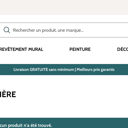
Rechercher des produits, des catégories, des termes, etc.
REVÊTEMENT MURAL
PEINTURE
DÉC
Livraison GRATUITE sans minimum | Meilleurs prix garantis
IÈRE
trouvé(s)
cun produit n'a été trouvé.