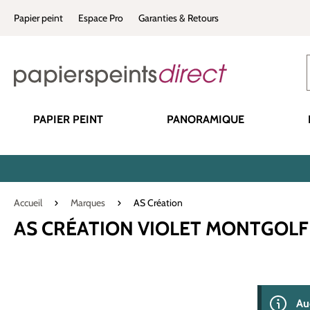
recherche
Passer à la navigation principale
Papier peint
Espace Pro
Garanties & Retours
PAPIER PEINT
PANORAMIQUE
Accueil
Marques
AS Création
AS CRÉATION VIOLET MONTGOLF
0 produit(s) 
Au