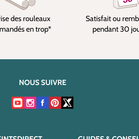
ise des rouleaux
Satisfait ou rem
andés en trop*
pendant 30 jo
NOUS SUIVRE
Accéder à notre chaîne YouTube
Accéder à notre compte Instagram
Accéder à notre page Facebook
Accéder à notre compte Pinterest
Accéder à notre compte Twitter/X
EINTSDIRECT
GUIDES & CONSEI