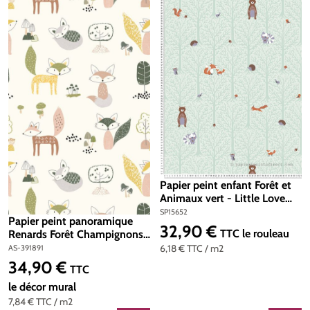
Papier peint enfant Forêt et
Animaux vert - Little Love
d'A.S. Création | Réf. SP15652
SP15652
Papier peint panoramique
32,90 €
Prix régulier :
TTC
le rouleau
Renards Forêt Champignons
vert - The Wall 2 d'A.S.
6,18 €
TTC
/ m2
AS-391891
Création | Réf. AS-391891
34,90 €
Prix régulier :
TTC
le décor mural
7,84 €
TTC
/ m2