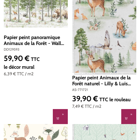
Papier peint panoramique
Animaux de la Forêt - Wall
Love d'A.S. Création | Réf.
DD129593
DD129593
59,90 €
Prix régulier :
TTC
le décor mural
6,39 €
TTC
/ m2
Papier peint Animaux de la
Forêt naturel - Lilly & Luis
d'A.S. Création | Réf. AS-
AS-771721
771721
39,90 €
Prix régulier :
TTC
le rouleau
7,49 €
TTC
/ m2