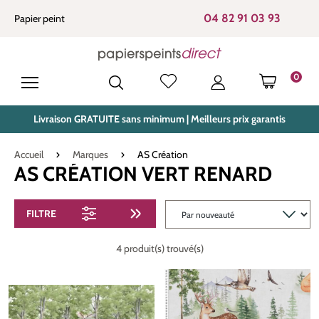
tenu principal
04 82 91 03 93
Papier peint
0
LE PANIE
Livraison GRATUITE sans minimum | Meilleurs prix garantis
Accueil
Marques
AS Création
AS CRÉATION VERT RENARD
FILTRE
4 produit(s) trouvé(s)