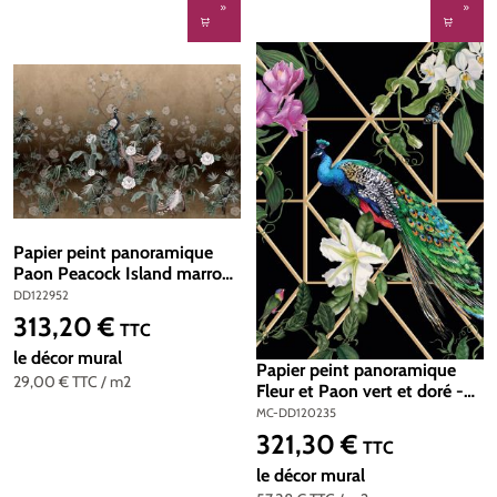
Papier peint panoramique
Paon Peacock Island marron
- Référence DD122952 -
DD122952
Intissé 200g/m2 - 400 x
313,20 €
Prix régulier :
TTC
270 cm
le décor mural
Papier peint panoramique
29,00 €
TTC
/ m2
Fleur et Paon vert et doré -
Change is good de Michalsky
MC-DD120235
| Réf. MC-DD120235
321,30 €
Prix régulier :
TTC
le décor mural