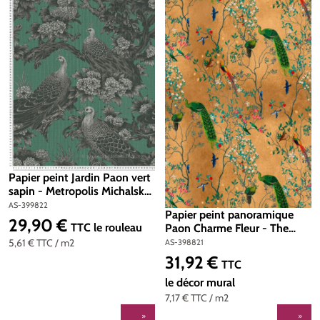
Papier peint Jardin Paon vert
sapin - Metropolis Michalsky
6 de Livingwalls | Réf. AS-
AS-399822
Papier peint panoramique
399822
29,90 €
Prix régulier :
TTC
le rouleau
Paon Charme Fleur - The
Wall 3 d'A.S. Création | Réf.
5,61 €
TTC
/ m2
AS-398821
AS-398821
31,92 €
Prix régulier :
TTC
le décor mural
7,17 €
TTC
/ m2