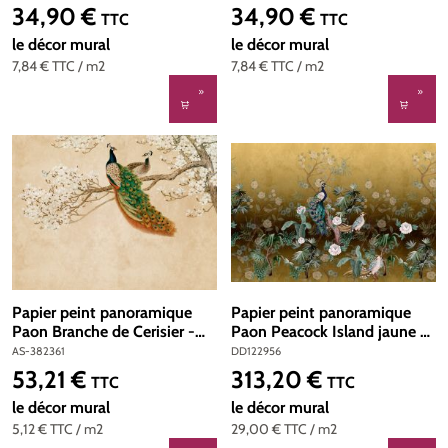
Réf. AS-393321
Réf. AS-392061
34,90 €
34,90 €
Prix régulier :
Prix régulier :
TTC
TTC
le décor mural
le décor mural
7,84 €
TTC
/ m2
7,84 €
TTC
/ m2
Papier peint panoramique
Papier peint panoramique
Paon Branche de Cerisier -
Paon Peacock Island jaune -
The Wall d'A.S. Création | Réf.
Référence DD122956 -
AS-382361
DD122956
AS-382361
Intissé 200g/m2 - 400 x
53,21 €
313,20 €
Prix régulier :
Prix régulier :
TTC
TTC
270 cm
le décor mural
le décor mural
5,12 €
TTC
/ m2
29,00 €
TTC
/ m2