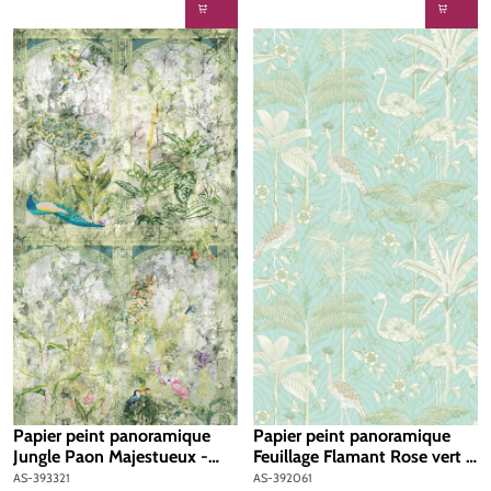
Papier peint panoramique
Papier peint panoramique
Jungle Paon Majestueux -
Feuillage Flamant Rose vert -
The Wall 2 d'A.S. Création |
The Wall 2 d'A.S. Création |
AS-393321
AS-392061