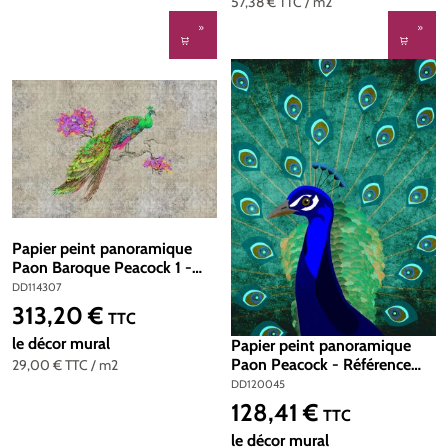
57,38 €
TTC
/ m2
Papier peint panoramique
Paon Baroque Peacock 1 -
Référence DD114307 -
DD114307
Intissé 200g/m2 - Standard
313,20 €
Prix régulier :
TTC
400 x 270
le décor mural
Papier peint panoramique
Paon Peacock - Référence
29,00 €
TTC
/ m2
DD120045 - Intissé
DD120045
200g/m2 - Standard 200 x
128,41 €
Prix régulier :
TTC
270
le décor mural