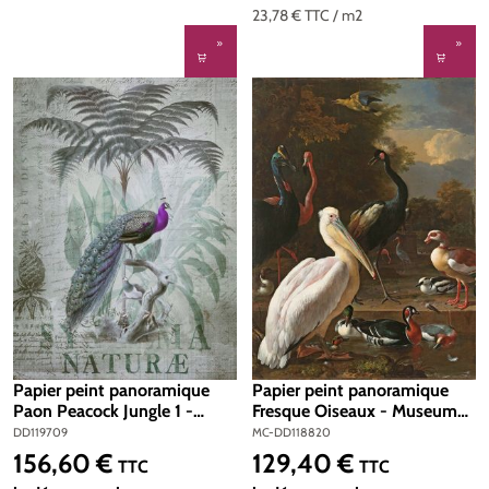
23,78 €
TTC
/ m2
Papier peint panoramique
Papier peint panoramique
Paon Peacock Jungle 1 -
Fresque Oiseaux - Museum
Référence DD119709 -
de Montecolino | Réf. MC-
DD119709
MC-DD118820
Intissé 200g/m2 - Standard
DD118820
156,60 €
129,40 €
Prix régulier :
Prix régulier :
TTC
TTC
200 x 270