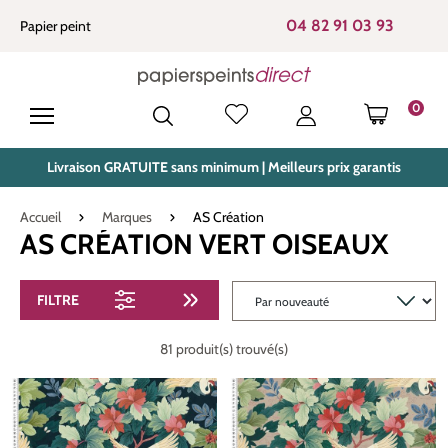
tenu principal
04 82 91 03 93
Papier peint
0
LE PANIE
Livraison GRATUITE sans minimum | Meilleurs prix garantis
Accueil
Marques
AS Création
AS CRÉATION VERT OISEAUX
FILTRE
81 produit(s) trouvé(s)