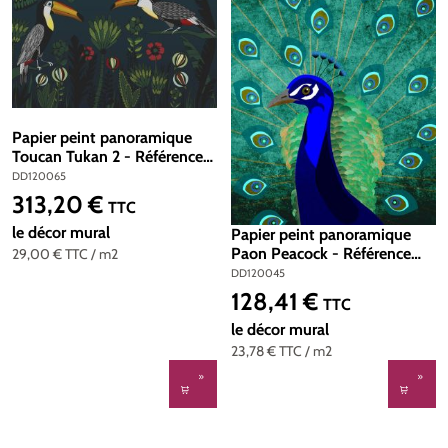
Papier peint panoramique
Toucan Tukan 2 - Référence
DD120065 - Intissé
DD120065
200g/m2 - Standard 400 x
313,20 €
Prix régulier :
TTC
270
le décor mural
Papier peint panoramique
Paon Peacock - Référence
29,00 €
TTC
/ m2
DD120045 - Intissé
DD120045
200g/m2 - Standard 200 x
128,41 €
Prix régulier :
TTC
270
le décor mural
23,78 €
TTC
/ m2