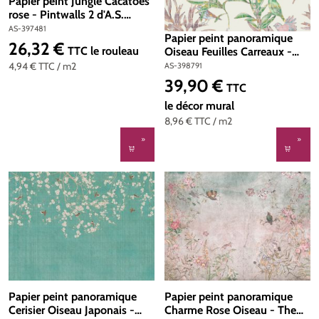
Papier peint Jungle Cacatoès
rose - Pintwalls 2 d'A.S.
Création | Réf. AS-397481
AS-397481
Papier peint panoramique
26,32 €
Prix régulier :
TTC
le rouleau
Oiseau Feuilles Carreaux -
The Wall 3 d'A.S. Création |
4,94 €
TTC
/ m2
AS-398791
Réf. AS-398791
39,90 €
Prix régulier :
TTC
le décor mural
8,96 €
TTC
/ m2
Papier peint panoramique
Papier peint panoramique
Cerisier Oiseau Japonais -
Charme Rose Oiseau - The