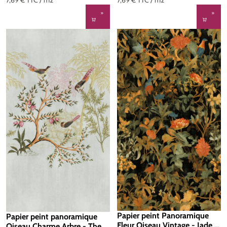
7,69 €
TTC
/ m2
7,69 €
TTC
/ m2
Papier peint Panoramique
Papier peint panoramique
Fleur Oiseau Vintage - Jade 2
Oiseau Charme Arbre - The