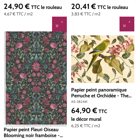
Création | Réf. AS-390754
AS-390753
24,90 €
20,41 €
Prix régulier :
Prix régulier :
TTC
le rouleau
TTC
le rouleau
4,67 €
TTC
/ m2
3,83 €
TTC
/ m2
Papier peint panoramique
Perruche et Orchidée - The
Wall d'A.S. Création | Réf. AS-
AS-382441
382441
64,90 €
Prix régulier :
TTC
le décor mural
6,25 €
TTC
/ m2
Papier peint Fleuri Oiseau
Blooming noir framboise -