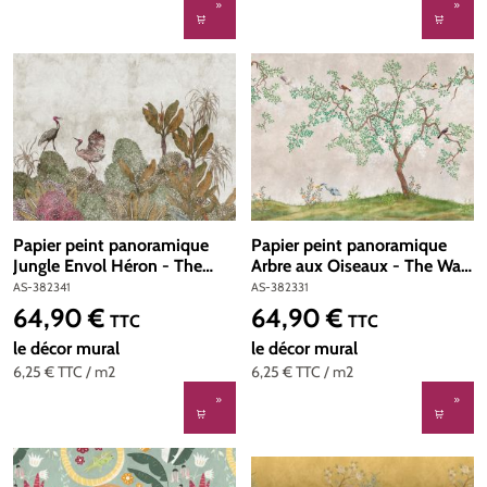
Papier peint panoramique
Papier peint panoramique
Jungle Envol Héron - The
Arbre aux Oiseaux - The Wall
Wall d'A.S. Création | Réf. AS-
d'A.S. Création | Réf. AS-
AS-382341
AS-382331
382341
382331
64,90 €
64,90 €
Prix régulier :
Prix régulier :
TTC
TTC
le décor mural
le décor mural
6,25 €
TTC
/ m2
6,25 €
TTC
/ m2