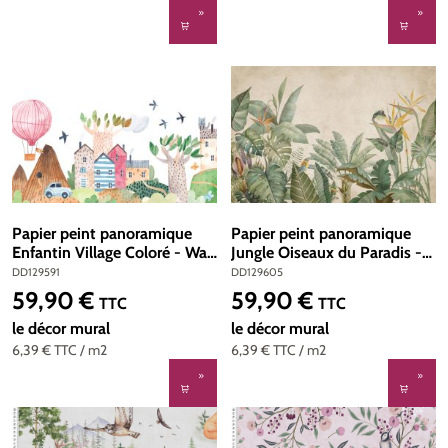
Papier peint panoramique
Papier peint panoramique
Enfantin Village Coloré - Wall
Jungle Oiseaux du Paradis -
Love d'A.S. Création | Réf.
Wall Love d'A.S. Création |
DD129591
DD129605
DD129591
Réf. DD129605
59,90 €
59,90 €
Prix régulier :
Prix régulier :
TTC
TTC
le décor mural
le décor mural
6,39 €
TTC
/ m2
6,39 €
TTC
/ m2