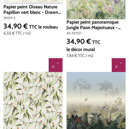
Papier peint Oiseau Nature
Papillon vert blanc - Drawn
Into Nature de Livingwalls |
39429-3
Papier peint panoramique
Réf. 39429-3
34,90 €
Prix régulier :
TTC
le rouleau
Jungle Paon Majestueux -
The Wall 2 d'A.S. Création |
6,55 €
TTC
/ m2
AS-393321
Réf. AS-393321
34,90 €
Prix régulier :
TTC
le décor mural
7,84 €
TTC
/ m2