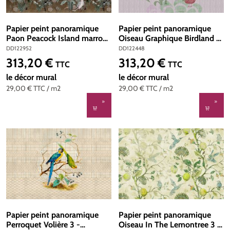
Papier peint panoramique
Papier peint panoramique
Paon Peacock Island marron
Oiseau Graphique Birdland 2
- Référence DD122952 -
- Référence DD122448 -
DD122952
DD122448
Intissé 200g/m2 - 400 x
Intissé 200g/m2 - 400 x
313,20 €
313,20 €
Prix régulier :
Prix régulier :
TTC
TTC
270 cm
270 cm
le décor mural
le décor mural
29,00 €
TTC
/ m2
29,00 €
TTC
/ m2
Papier peint panoramique
Papier peint panoramique
Perroquet Volière 3 -
Oiseau In The Lemontree 3 -