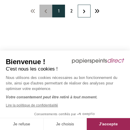
Page
Page
1
2
Bienvenue !
C'est nous les cookies !
Nous utilisons des cookies nécessaires au bon fonctionnement du
site, ainsi que d'autres permettant de réaliser des analyses pour
optimiser votre expérience.
Votre consentement peut être retiré à tout moment.
Reprise des
Lire la politique de confidentialité
Livraison Gratuite
rouleaux
Consentements certifiés par
& Rapide*
commandés en
trop*
Je refuse
Je choisis
J'accepte