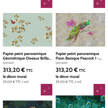
Papier peint panoramique
Papier peint panoramique
Géométrique Oiseaux Brillant
Paon Baroque Peacock 1 -
birds 2 - Référence DD114327
Référence DD114307 -
DD114327
DD114307
- Intissé 200g/m2 - Standard
Intissé 200g/m2 - Standard
313,20 €
313,20 €
Prix régulier :
Prix régulier :
TTC
TTC
400 x 270
400 x 270
le décor mural
le décor mural
29,00 €
TTC
/ m2
29,00 €
TTC
/ m2