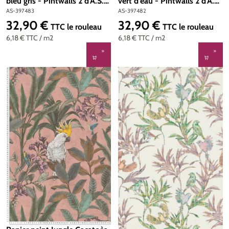
bleu gris - Pintwalls 2 d'A.S.
vert d'eau - Pintwalls 2 d'A.S.
Création | Réf. AS-397483
Création | Réf. AS-397482
AS-397483
AS-397482
32,90 €
32,90 €
Prix régulier :
Prix régulier :
TTC
le rouleau
TTC
le rouleau
6,18 €
TTC
/ m2
6,18 €
TTC
/ m2