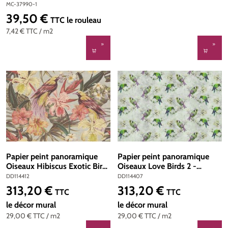
Michalsky | Réf. MC-37990-1
MC-37990-1
39,50 €
Prix régulier :
TTC
le rouleau
7,42 €
TTC
/ m2
Papier peint panoramique
Papier peint panoramique
Oiseaux Hibiscus Exotic Birds
Oiseaux Love Birds 2 -
1 - Référence DD114412 -
Référence DD114407 -
DD114412
DD114407
Intissé 200g/m2 - Standard
Intissé 200g/m2 - Standard
313,20 €
313,20 €
Prix régulier :
Prix régulier :
TTC
TTC
400 x 270
400 x 270
le décor mural
le décor mural
29,00 €
TTC
/ m2
29,00 €
TTC
/ m2