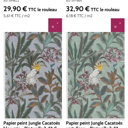
6 de Livingwalls | Réf. AS-
Création | Réf. AS-397484
AS-399822
AS-397484
399822
29,90 €
32,90 €
Prix régulier :
Prix régulier :
TTC
le rouleau
TTC
le rouleau
5,61 €
TTC
/ m2
6,18 €
TTC
/ m2
Papier peint Jungle Cacatoès
Papier peint Jungle Cacatoès