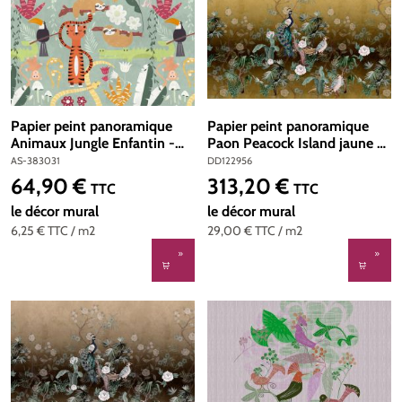
Papier peint panoramique
Papier peint panoramique
Animaux Jungle Enfantin -
Paon Peacock Island jaune -
The Wall d'A.S. Création | Réf.
Référence DD122956 -
AS-383031
DD122956
AS-383031
Intissé 200g/m2 - 400 x
64,90 €
313,20 €
Prix régulier :
Prix régulier :
TTC
TTC
270 cm
le décor mural
le décor mural
6,25 €
TTC
/ m2
29,00 €
TTC
/ m2