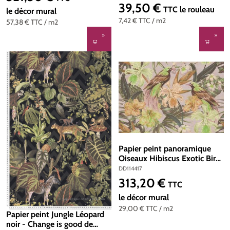
37990-2
39,50 €
Prix régulier :
TTC
le rouleau
le décor mural
7,42 €
TTC
/ m2
57,38 €
TTC
/ m2
Papier peint panoramique
Oiseaux Hibiscus Exotic Birds
2 - Référence DD114417 -
DD114417
Intissé 200g/m2 - Standard
313,20 €
Prix régulier :
TTC
400 x 270
le décor mural
29,00 €
TTC
/ m2
Papier peint Jungle Léopard
noir - Change is good de