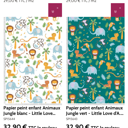
29,00 €
TTC
/ m2
29,00 €
TTC
/ m2
Papier peint enfant Animaux
Papier peint enfant Animaux
Jungle blanc - Little Love
Jungle vert - Little Love d'A.S.
d'A.S. Création | Réf.
Création | Réf. SP15643
SP15644
SP15643
SP15644
32,90 €
32,90 €
Prix régulier :
Prix régulier :
TTC
le rouleau
TTC
le rouleau