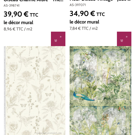
d'A.S. Création | Réf. AS-
Wall 3 d'A.S. Création | Réf.
AS-397071
AS-398741
397071
AS-398741
34,90 €
39,90 €
Prix régulier :
Prix régulier :
TTC
TTC
le décor mural
le décor mural
7,84 €
TTC
/ m2
8,96 €
TTC
/ m2