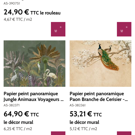
Maison Charme d'A.S.
AS-390751
Création | Réf. AS-390751
24,90 €
Prix régulier :
TTC
le rouleau
4,67 €
TTC
/ m2
Papier peint panoramique
Papier peint panoramique
Jungle Animaux Voyageurs -
Paon Branche de Cerisier -
The Wall d'A.S. Création | Réf.
The Wall d'A.S. Création | Réf.
AS-382371
AS-382361
AS-382371
AS-382361
64,90 €
53,21 €
Prix régulier :
Prix régulier :
TTC
TTC
le décor mural
le décor mural
6,25 €
TTC
/ m2
5,12 €
TTC
/ m2