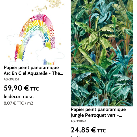
Papier peint panoramique
Arc En Ciel Aquarelle - The
Wall 2 d'A.S. Création | Réf.
AS-392151
AS-392151
59,90 €
Prix régulier :
TTC
le décor mural
8,07 €
TTC
/ m2
Papier peint panoramique
Jungle Perroquet vert -
Metropolitan Travel Stories
AS-391861
d'A.S. Création | Réf. AS-
24,85 €
Prix régulier :
TTC
391861