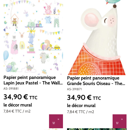
Papier peint panoramique
Papier peint panoramique
Lapin Jeux Pastel - The Wall
Grande Souris Oiseau - The
2 d'A.S. Création | Réf. AS-
Wall 2 d'A.S. Création | Réf.
AS-391881
AS-391871
391881
AS-391871
34,90 €
34,90 €
Prix régulier :
Prix régulier :
TTC
TTC
le décor mural
le décor mural
7,84 €
TTC
/ m2
7,84 €
TTC
/ m2