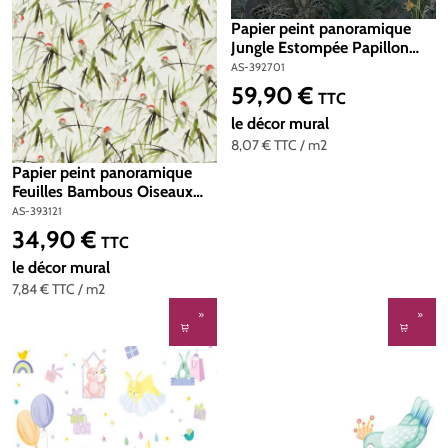
Papier peint panoramique
Jungle Estompée Papillon
vert - The Wall 2 d'A.S.
AS-392701
Création | Réf. AS-392701
59,90 €
Prix régulier :
TTC
le décor mural
8,07 €
TTC
/ m2
Papier peint panoramique
Feuilles Bambous Oiseaux
vert - The Wall 2 d'A.S.
AS-393121
Création | Réf. AS-393121
34,90 €
Prix régulier :
TTC
le décor mural
7,84 €
TTC
/ m2