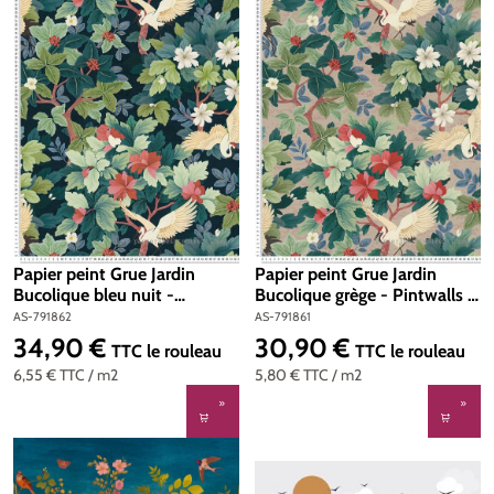
Papier peint Grue Jardin
Papier peint Grue Jardin
Bucolique bleu nuit -
Bucolique grège - Pintwalls 3
Pintwalls 3 d'A.S. Création |
d'A.S. Création | Réf. AS-
AS-791862
AS-791861
Réf. AS-791862
791861
34,90 €
30,90 €
Prix régulier :
Prix régulier :
TTC
le rouleau
TTC
le rouleau
6,55 €
TTC
/ m2
5,80 €
TTC
/ m2