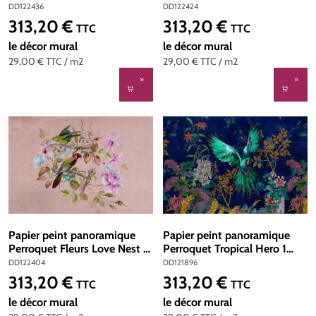
Référence DD122436 -
Référence DD122424 -
DD122436
DD122424
Intissé 200g/m2 - 400 x
Intissé 200g/m2 - 400 x
313,20 €
313,20 €
Prix régulier :
Prix régulier :
TTC
TTC
270 cm
270 cm
le décor mural
le décor mural
29,00 €
TTC
/ m2
29,00 €
TTC
/ m2
Papier peint panoramique
Papier peint panoramique
Perroquet Fleurs Love Nest 2
Perroquet Tropical Hero 1
- Référence DD122404 -
vert - Référence DD121896 -
DD122404
DD121896
Intissé 200g/m2 - 400 x
Intissé 200g/m2 - 400 x
313,20 €
313,20 €
Prix régulier :
Prix régulier :
TTC
TTC
270 cm
270 cm
le décor mural
le décor mural