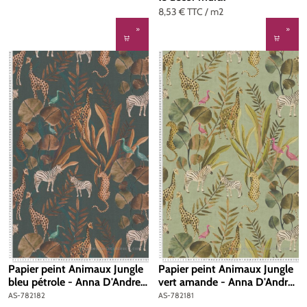
8,53 €
TTC
/ m2
Papier peint Animaux Jungle
Papier peint Animaux Jungle
bleu pétrole - Anna D'Andrea
vert amande - Anna D'Andrea
d'A.S. Création | Réf. AS-
d'A.S. Création | Réf. AS-
AS-782182
AS-782181