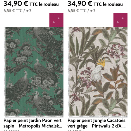
782182
782181
34,90 €
34,90 €
Prix régulier :
Prix régulier :
TTC
le rouleau
TTC
le rouleau
6,55 €
TTC
/ m2
6,55 €
TTC
/ m2
Papier peint Jardin Paon vert
Papier peint Jungle Cacatoès
sapin - Metropolis Michalsky
vert grège - Pintwalls 2 d'A.S.