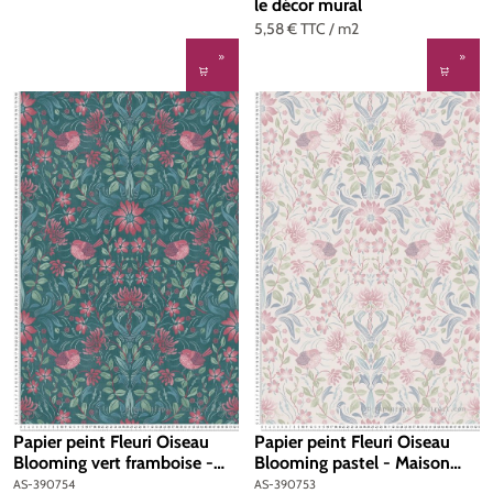
le décor mural
5,58 €
TTC
/ m2
Papier peint Fleuri Oiseau
Papier peint Fleuri Oiseau
Blooming vert framboise -
Blooming pastel - Maison
Maison Charme d'A.S.
Charme d'A.S. Création | Réf.
AS-390754
AS-390753