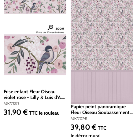
Frise enfant Fleur Oiseau
violet rose - Lilly & Luis d'A.S.
Création | Réf. AS-771371
AS-771371
Papier peint panoramique
31,90 €
Prix régulier :
Fleur Oiseau Soubassement
TTC
le rouleau
violet - Lilly & Luis d'A.S.
AS-770741
Création | Réf. AS-770741
39,80 €
Prix régulier :
TTC
le décor mural