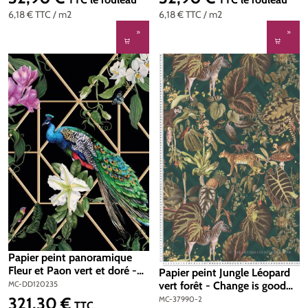
6,18 €
TTC
/ m2
6,18 €
TTC
/ m2
Papier peint panoramique
Fleur et Paon vert et doré -
Papier peint Jungle Léopard
Change is good de Michalsky
MC-DD120235
vert forêt - Change is good
| Réf. MC-DD120235
de Michalsky | Réf. MC-
321,30 €
MC-37990-2
Prix régulier :
TTC