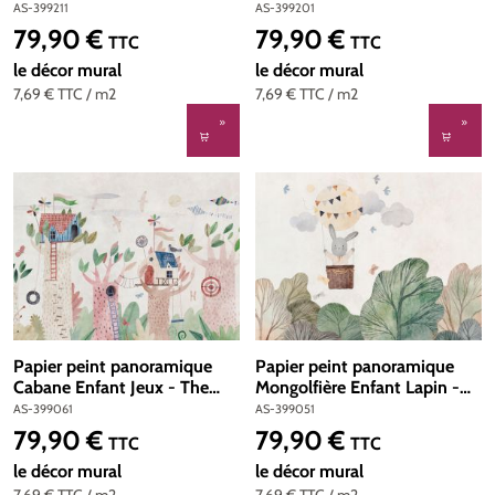
The Wall 3 d'A.S. Création |
Wall 3 d'A.S. Création | Réf.
AS-399211
AS-399201
Réf. AS-399211
AS-399201
79,90 €
79,90 €
Prix régulier :
Prix régulier :
TTC
TTC
le décor mural
le décor mural
7,69 €
TTC
/ m2
7,69 €
TTC
/ m2
Papier peint panoramique
Papier peint panoramique
Cabane Enfant Jeux - The
Mongolfière Enfant Lapin -
Wall 3 d'A.S. Création | Réf.
The Wall 3 d'A.S. Création |
AS-399061
AS-399051
AS-399061
Réf. AS-399051
79,90 €
79,90 €
Prix régulier :
Prix régulier :
TTC
TTC
le décor mural
le décor mural