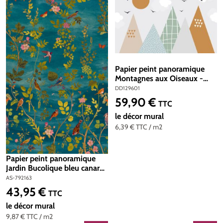
Papier peint panoramique
Montagnes aux Oiseaux -
Wall Love d'A.S. Création |
DD129601
Réf. DD129601
59,90 €
Prix régulier :
TTC
le décor mural
6,39 €
TTC
/ m2
Papier peint panoramique
Jardin Bucolique bleu canard
- Metropolitan Stories 5
AS-792163
Vibes & Styles d'A.S. Création
43,95 €
Prix régulier :
TTC
| Réf. AS-792163
le décor mural
9,87 €
TTC
/ m2