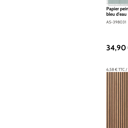
Papier pei
bleu d'eau 
Réf. AS-3
AS-398031
34,90
Prix réguli
6,58 €
TTC
/