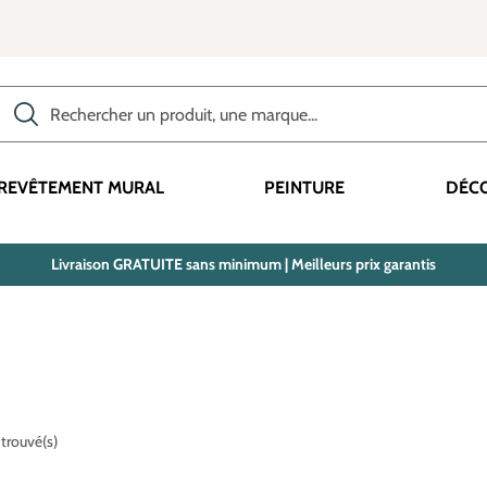
Rechercher des produits, des catégories, des termes, etc.
REVÊTEMENT MURAL
PEINTURE
DÉC
Livraison GRATUITE sans minimum | Meilleurs prix garantis
 trouvé(s)