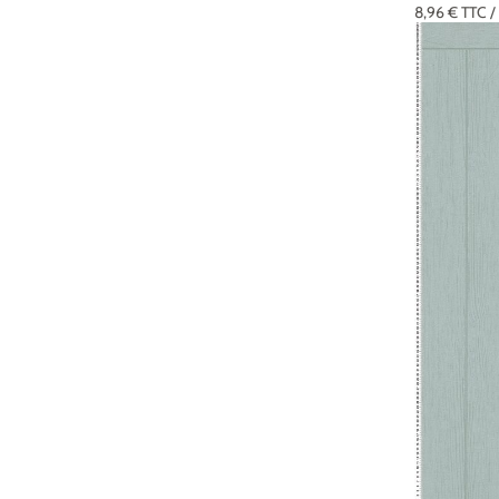
8,96 €
TTC
/