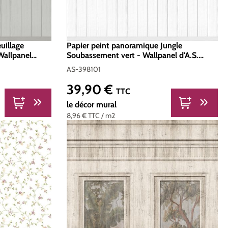
uillage
Papier peint panoramique Jungle
Wallpanel
Soubassement vert - Wallpanel d'A.S.
8121
Création | Réf. AS-398101
AS-398101
39,90 €
Prix régulier :
TTC
le décor mural
8,96 €
TTC
/ m2