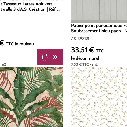
t Tasseaux Lattes noir vert
twalls 3 d'A.S. Création | Réf.
2
Papier peint panoramique Fe
Soubassement bleu paon - 
d'A.S. Création | Réf. AS-39
AS-398121
 €
er :
TTC
le rouleau
33,51 €
Prix régulier :
TTC
le décor mural
/ m2
7,53 €
TTC
/ m2