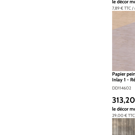
le décor m
7,89 €
TTC
/
Papier pei
Inlay 1 - 
200g/m2 -
DD114602
313,2
Prix réguli
le décor m
29,00 €
TT