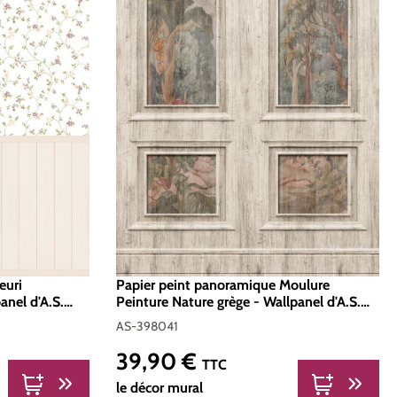
euri
Papier peint panoramique Moulure
nel d'A.S.
Peinture Nature grège - Wallpanel d'A.S.
Création | Réf. AS-398041
AS-398041
39,90 €
Prix régulier :
TTC
le décor mural