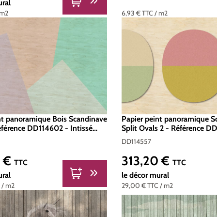
ural
 m2
6,93 €
TTC
/ m2
nt panoramique Bois Scandinave
Papier peint panoramique S
Référence DD114602 - Intissé
Split Ovals 2 - Référence D
 Standard 400 x 270
Intissé 200g/m2 - Standar
DD114557
0 €
313,20 €
er :
Prix régulier :
TTC
TTC
ural
le décor mural
C
/ m2
29,00 €
TTC
/ m2