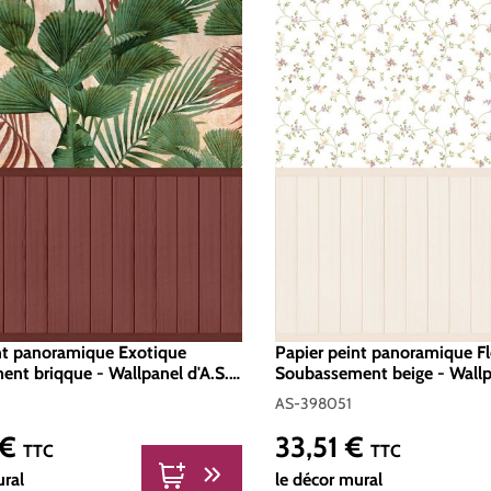
nt panoramique Exotique
Papier peint panoramique Fl
nt briqque - Wallpanel d'A.S.
Soubassement beige - Wallpa
 Réf. AS-398081
Création | Réf. AS-398051
AS-398051
 €
33,51 €
er :
Prix régulier :
TTC
TTC
ural
le décor mural