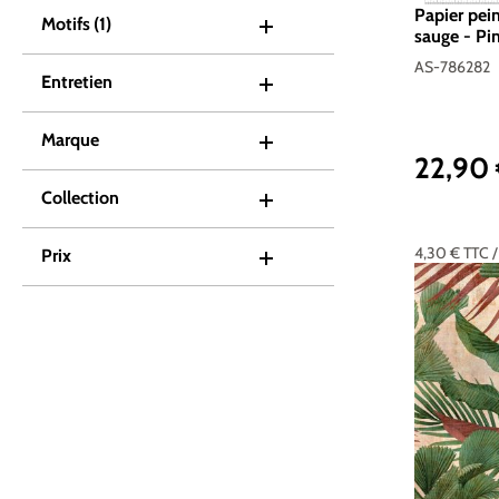
Papier pein
Motifs
(1)
sauge - Pin
AS-78628
AS-786282
Entretien
Marque
22,90
Prix réguli
Collection
4,30 €
TTC
Prix