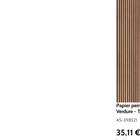
Papier pei
Verdure - T
AS-39852
AS-398521
35,11 
Prix réguli