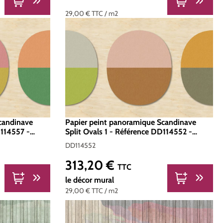
29,00 €
TTC
/ m2
candinave
Papier peint panoramique Scandinave
D114557 -
Split Ovals 1 - Référence DD114552 -
d 400 x 270
Intissé 200g/m2 - Standard 400 x 270
DD114552
313,20 €
Prix régulier :
TTC
le décor mural
29,00 €
TTC
/ m2