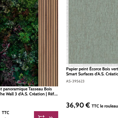
Papier peint Écorce Bois ver
Smart Surfaces d'A.S. Créatio
395623
AS-395623
nt panoramique Tasseau Bois
he Wall 3 d'A.S. Création | Réf.
1
36,90 €
Prix régulier :
TTC
le roulea
€
er :
TTC