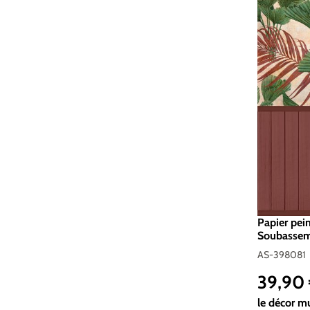
Papier pei
Soubasseme
Création |
AS-398081
39,90
Prix réguli
le décor m