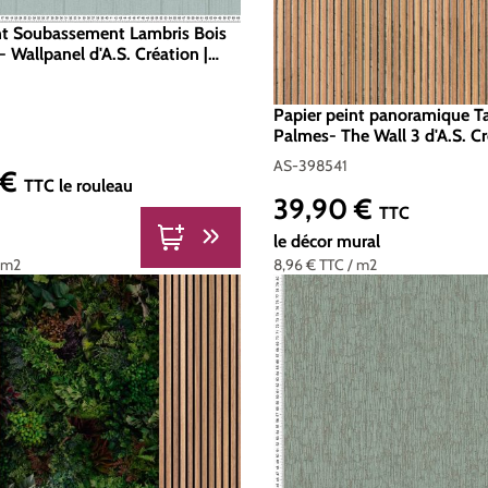
nt Soubassement Lambris Bois
- Wallpanel d'A.S. Création |
98031
Papier peint panoramique T
Palmes- The Wall 3 d'A.S. Cr
AS-398541
AS-398541
 €
er :
TTC
le rouleau
39,90 €
Prix régulier :
TTC
le décor mural
 m2
8,96 €
TTC
/ m2