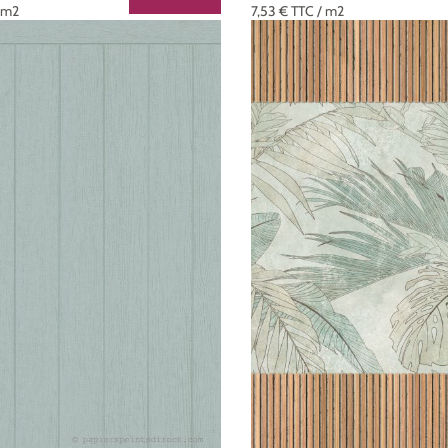
 m2
7,53 €
TTC
/ m2