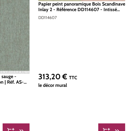
Papier peint panoramique Bois Scandinave
Inlay 2 - Référence DD114607 - Intissé
200g/m2 - Standard 400 x 270
DD114607
313,20 €
t sauge -
Prix régulier :
TTC
n | Réf. AS-
le décor mural
u