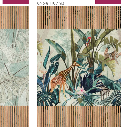
8,96 €
TTC
/ m2