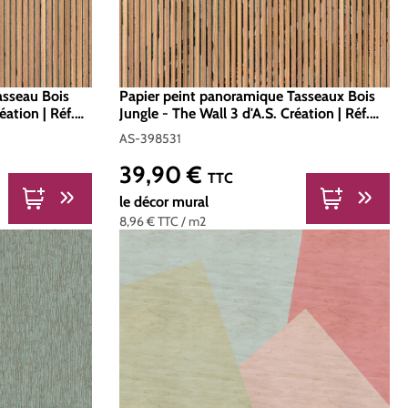
asseau Bois
Papier peint panoramique Tasseaux Bois
éation | Réf.
Jungle - The Wall 3 d'A.S. Création | Réf.
AS-398531
AS-398531
39,90 €
Prix régulier :
TTC
le décor mural
8,96 €
TTC
/ m2