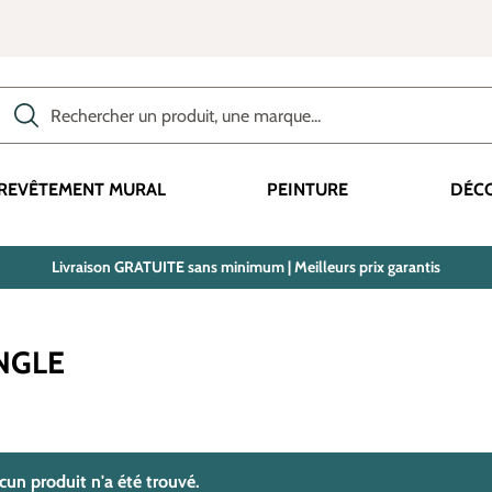
Rechercher des produits, des catégories, des termes, etc.
REVÊTEMENT MURAL
PEINTURE
DÉC
Livraison GRATUITE sans minimum | Meilleurs prix garantis
NGLE
trouvé(s)
cun produit n'a été trouvé.