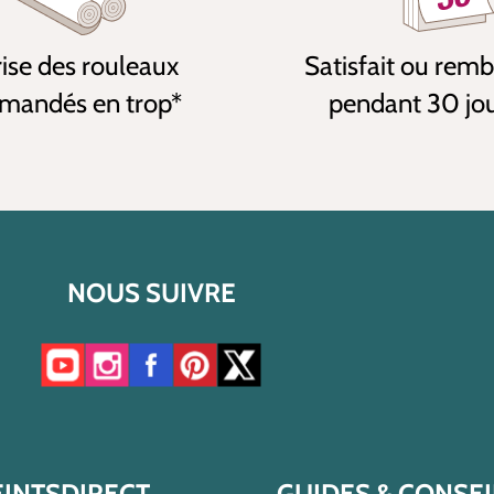
ise des rouleaux
Satisfait ou rem
andés en trop*
pendant 30 jo
NOUS SUIVRE
Accéder à notre chaîne YouTube
Accéder à notre compte Instagram
Accéder à notre page Facebook
Accéder à notre compte Pinterest
Accéder à notre compte Twitter/X
EINTSDIRECT
GUIDES & CONSEI