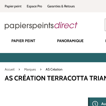
recherche
Passer à la navigation principale
Papier peint
Espace Pro
Garanties & Retours
PAPIER PEINT
PANORAMIQUE
Accueil
Marques
AS Création
AS CRÉATION TERRACOTTA TRIA
0 produit(s) 
Au