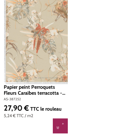
Papier peint Perroquets
Fleurs Caraïbes terracotta -
Pintwalls d'A.S. Création |
AS-387252
Réf. AS-387252
27,90 €
Prix régulier :
TTC
le rouleau
5,24 €
TTC
/ m2