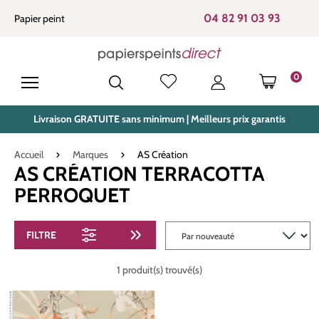
tenu principal
04 82 91 03 93
Papier peint
0
LE PANIE
Livraison GRATUITE sans minimum | Meilleurs prix garantis
Accueil
Marques
AS Création
AS CRÉATION TERRACOTTA
PERROQUET
FILTRE
1 produit(s) trouvé(s)