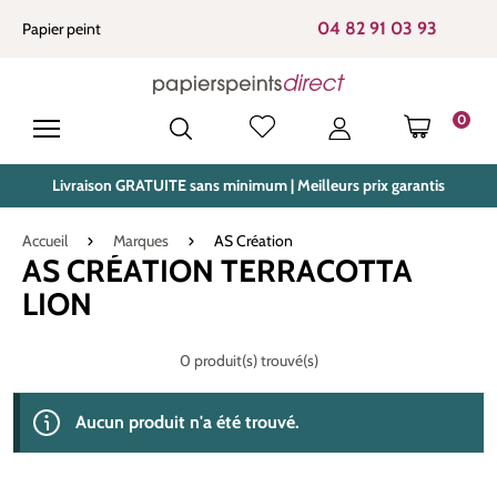
tenu principal
04 82 91 03 93
Papier peint
0
LE PANIE
Livraison GRATUITE sans minimum | Meilleurs prix garantis
Accueil
Marques
AS Création
AS CRÉATION TERRACOTTA
LION
0 produit(s) trouvé(s)
Aucun produit n'a été trouvé.