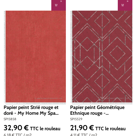
Papier peint Strié rouge et
Papier peint Géométrique
doré - My Home My Spa
Ethnique rouge -
d'A.S. Création | Réf.
Metropolitan Stories 2 d'AS
SP15858
SP15529
SP15858
Création | Réf. SP15529
32,90 €
21,90 €
Prix régulier :
Prix régulier :
TTC
le rouleau
TTC
le rouleau
6,18 €
TTC
/ m2
4,11 €
TTC
/ m2