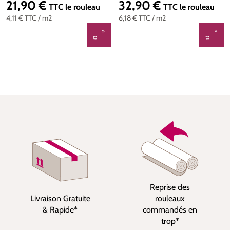
21,90 €
32,90 €
Prix régulier :
Prix régulier :
TTC
le rouleau
TTC
le rouleau
4,11 €
TTC
/ m2
6,18 €
TTC
/ m2
Reprise des
Livraison Gratuite
rouleaux
& Rapide*
commandés en
trop*