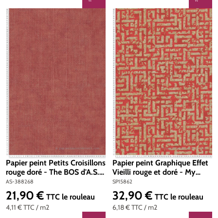
Papier peint Petits Croisillons
Papier peint Graphique Effet
rouge doré - The BOS d'A.S.
Vieilli rouge et doré - My
Création | Réf. AS-388268
Home My Spa d'A.S. Création
AS-388268
SP15862
| Réf. SP15862
21,90 €
32,90 €
Prix régulier :
Prix régulier :
TTC
le rouleau
TTC
le rouleau
4,11 €
TTC
/ m2
6,18 €
TTC
/ m2