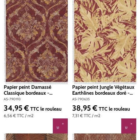
Papier peint Damassé
Papier peint Jungle Végétaux
Classique bordeaux -
Earthlines bordeaux doré -
Metropolitan Stories 5 Vibes
Cosmoliving d'A.S. Création |
AS-790193
AS-790635
& Styles d'A.S. Création | Réf.
Réf. AS-790635
34,95 €
38,95 €
Prix régulier :
Prix régulier :
TTC
le rouleau
TTC
le rouleau
AS-790193
6,56 €
TTC
/ m2
7,31 €
TTC
/ m2