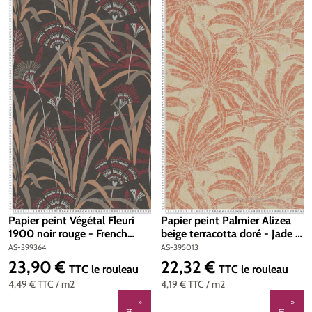
Papier peint Végétal Fleuri
Papier peint Palmier Alizea
1900 noir rouge - French
beige terracotta doré - Jade 2
Affair d'A.S. Création | Réf.
d'A.S. Création | Réf. AS-
AS-399364
AS-395013
AS-399364
395013
23,90 €
22,32 €
Prix régulier :
Prix régulier :
TTC
le rouleau
TTC
le rouleau
4,49 €
TTC
/ m2
4,19 €
TTC
/ m2