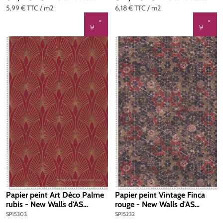
5,99 €
TTC
/ m2
6,18 €
TTC
/ m2
Papier peint Art Déco Palme
Papier peint Vintage Finca
rubis - New Walls d'AS
rouge - New Walls d'AS
Création | Réf. SP15303
Création | Réf. SP15232
SP15303
SP15232