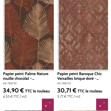
Papier peint Palme Nature
Papier peint Baroque Chic
rouille chocolat -
Versailles brique doré -
Metropolitan Stories 4 Hot
Metropolitan Stories 4 Hot
AS-786735
AS-786723
Spots d'A.S. Création | Réf.
Spots d'A.S. Création | Réf.
34,90 €
30,71 €
Prix régulier :
Prix régulier :
TTC
le rouleau
TTC
le rouleau
AS-786735
AS-786723
6,55 €
TTC
/ m2
5,77 €
TTC
/ m2