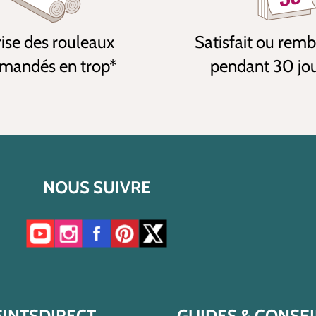
ise des rouleaux
Satisfait ou rem
andés en trop*
pendant 30 jo
NOUS SUIVRE
Accéder à notre chaîne YouTube
Accéder à notre compte Instagram
Accéder à notre page Facebook
Accéder à notre compte Pinterest
Accéder à notre compte Twitter/X
EINTSDIRECT
GUIDES & CONSEI