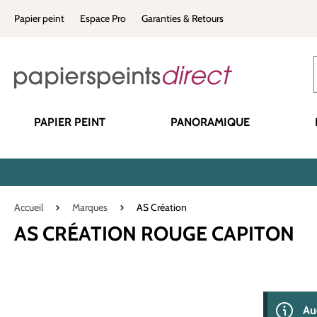
recherche
Passer à la navigation principale
Papier peint
Espace Pro
Garanties & Retours
PAPIER PEINT
PANORAMIQUE
Accueil
Marques
AS Création
AS CRÉATION ROUGE CAPITON
0 produit(s) 
Au