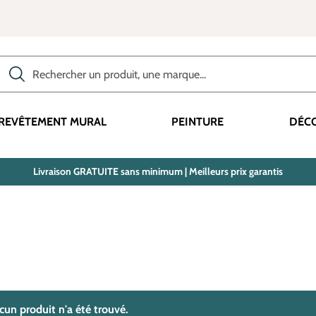
Rechercher des produits, des catégories, des termes, etc.
REVÊTEMENT MURAL
PEINTURE
DÉC
Livraison GRATUITE sans minimum | Meilleurs prix garantis
trouvé(s)
cun produit n'a été trouvé.