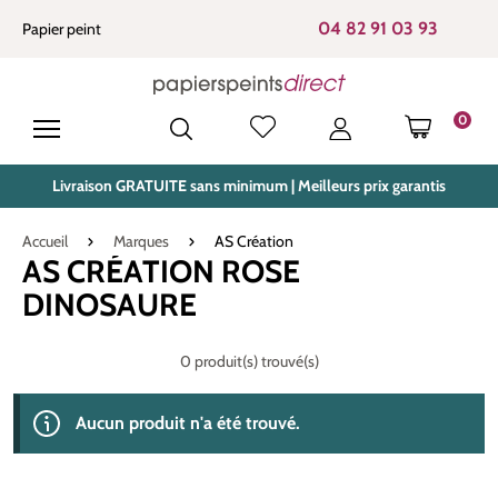
tenu principal
04 82 91 03 93
Papier peint
0
LE PANIE
Livraison GRATUITE sans minimum | Meilleurs prix garantis
Accueil
Marques
AS Création
AS CRÉATION ROSE
DINOSAURE
0 produit(s) trouvé(s)
Aucun produit n'a été trouvé.