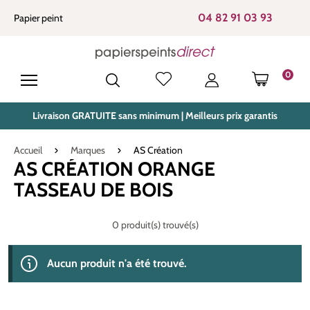
tenu principal
04 82 91 03 93
Papier peint
0
LE PANIE
Livraison GRATUITE sans minimum | Meilleurs prix garantis
Accueil
Marques
AS Création
AS CRÉATION ORANGE
TASSEAU DE BOIS
0 produit(s) trouvé(s)
Aucun produit n'a été trouvé.