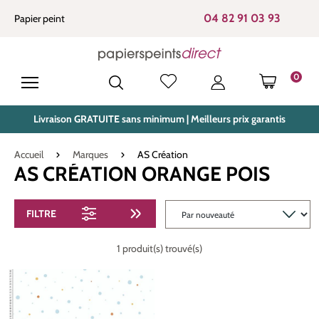
tenu principal
04 82 91 03 93
Papier peint
0
LE PANIE
Livraison GRATUITE sans minimum | Meilleurs prix garantis
Accueil
Marques
AS Création
AS CRÉATION ORANGE POIS
FILTRE
1 produit(s) trouvé(s)