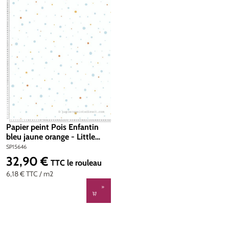
Papier peint Pois Enfantin
bleu jaune orange - Little
Love d'A.S. Création | Réf.
SP15646
SP15646
32,90 €
Prix régulier :
TTC
le rouleau
6,18 €
TTC
/ m2