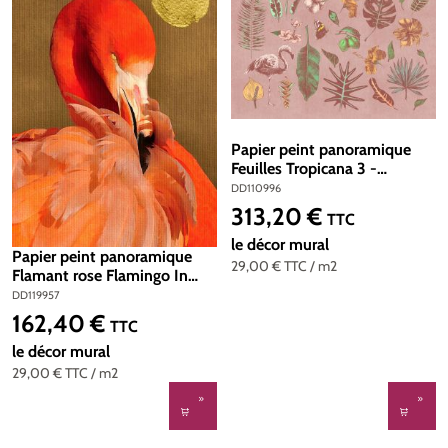
Papier peint panoramique
Feuilles Tropicana 3 -
Référence DD110996 -
DD110996
Intissé 200g/m2 - Standard
313,20 €
Prix régulier :
TTC
400 x 270
le décor mural
Papier peint panoramique
29,00 €
TTC
/ m2
Flamant rose Flamingo In
Sun - Référence DD119957 -
DD119957
Intissé 200g/m2 - Standard
162,40 €
Prix régulier :
TTC
200 x 280
le décor mural
29,00 €
TTC
/ m2