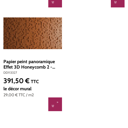
Papier peint panoramique
Effet 3D Honeycomb 2 -
Référence DD113327 - Intissé
DD113327
200g/m2 - Standard 500 x
391,50 €
Prix régulier :
TTC
270
le décor mural
29,00 €
TTC
/ m2