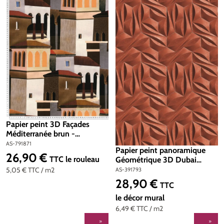
Papier peint 3D Façades
Méditerranée brun -
Pintwalls 3 d'A.S. Création |
AS-791871
Papier peint panoramique
Réf. AS-791871
26,90 €
Prix régulier :
TTC
le rouleau
Géométrique 3D Dubai
tangerine - Metropolitan
5,05 €
TTC
/ m2
AS-391793
Travel Stories d'A.S. Création
28,90 €
Prix régulier :
TTC
| Réf. AS-391793
le décor mural
6,49 €
TTC
/ m2