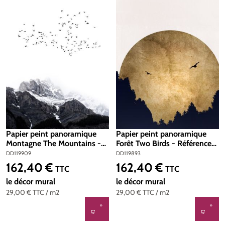
Papier peint panoramique
Papier peint panoramique
Montagne The Mountains -
Forêt Two Birds - Référence
Référence DD119909 -
DD119893 - Intissé 200g/m2
DD119909
DD119893
Intissé 200g/m2 - Standard
- Standard 200 x 280
162,40 €
162,40 €
Prix régulier :
Prix régulier :
TTC
TTC
200 x 280
le décor mural
le décor mural
29,00 €
TTC
/ m2
29,00 €
TTC
/ m2