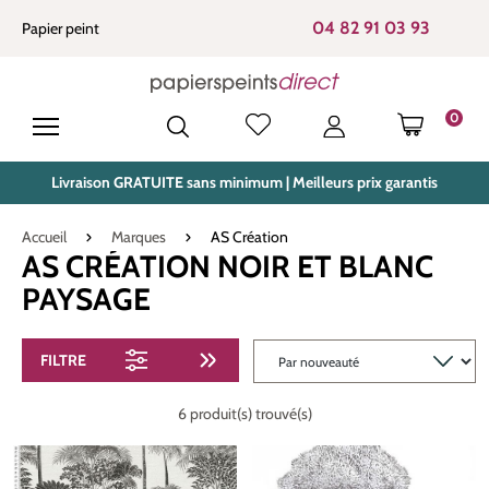
tenu principal
04 82 91 03 93
Papier peint
0
LE PANIE
Livraison GRATUITE sans minimum | Meilleurs prix garantis
Accueil
Marques
AS Création
AS CRÉATION NOIR ET BLANC
PAYSAGE
FILTRE
6 produit(s) trouvé(s)