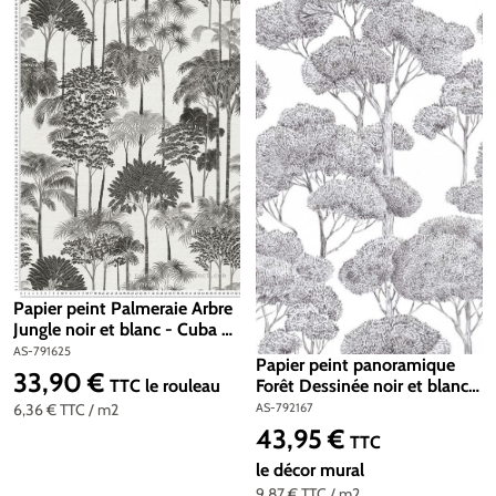
Papier peint Palmeraie Arbre
Jungle noir et blanc - Cuba 2
d'A.S. Création | Réf. AS-
AS-791625
Papier peint panoramique
791625
33,90 €
Prix régulier :
TTC
le rouleau
Forêt Dessinée noir et blanc -
Metropolitan Stories 5 Vibes
6,36 €
TTC
/ m2
AS-792167
& Styles d'A.S. Création | Réf.
43,95 €
Prix régulier :
TTC
AS-792167
le décor mural
9,87 €
TTC
/ m2