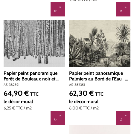
Papier peint panoramique
Papier peint panoramique
Forêt de Bouleaux noir et
Palmiers au Bord de l'Eau -
blanc - The Wall d'A.S.
The Wall d'A.S. Création | Réf.
AS-382591
AS-382351
Création | Réf. AS-382591
AS-382351
64,90 €
62,30 €
Prix régulier :
Prix régulier :
TTC
TTC
le décor mural
le décor mural
6,25 €
TTC
/ m2
6,00 €
TTC
/ m2