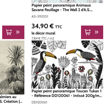
Papier peint panoramique Animaux
Savane Feuillage - The Wall 2 d'A.S.
Création | Réf. AS-392051
AS-392051
34,90 €
Prix régulier :
TTC
le décor mural
7,84 €
TTC
/ m2
Papier peint panoramique Toucan Tukan 1
- Référence DD120061 - Intissé 200g/m2
almiers au
- Standard 400 x 270
S. Création |
DD120061