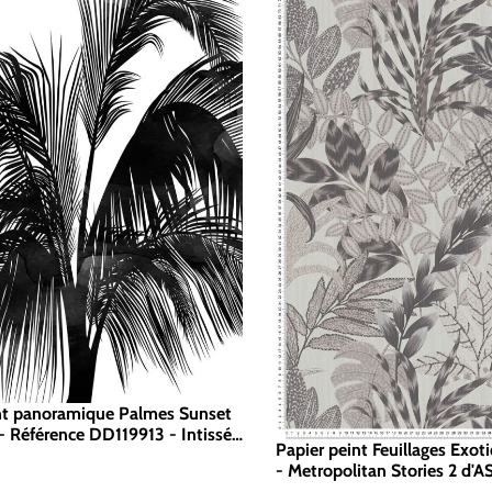
nt panoramique Palmes Sunset
- Référence DD119913 - Intissé
Papier peint Feuillages Exot
 Standard 200 x 280
- Metropolitan Stories 2 d'AS
Réf. SP15491