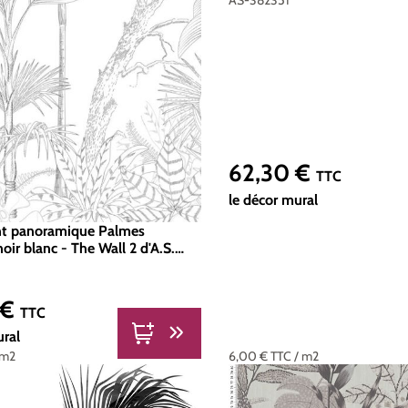
62,30 €
Prix régulier :
TTC
le décor mural
nt panoramique Palmes
noir blanc - The Wall 2 d'A.S.
 Réf. AS-392141
 €
er :
TTC
ural
6,00 €
TTC
/ m2
 m2