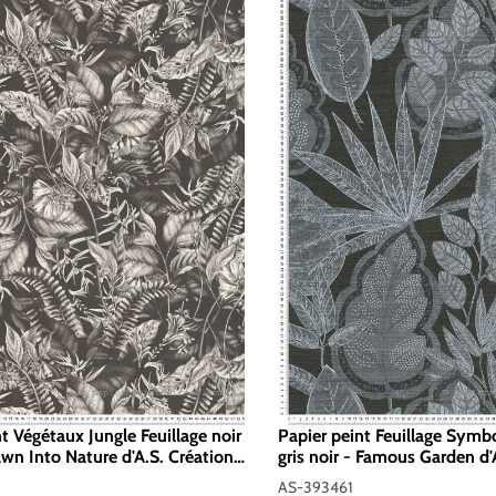
t Végétaux Jungle Feuillage noir
Papier peint Feuillage Symb
wn Into Nature d'A.S. Création |
gris noir - Famous Garden d'A
94252
Réf. AS-393461
AS-393461