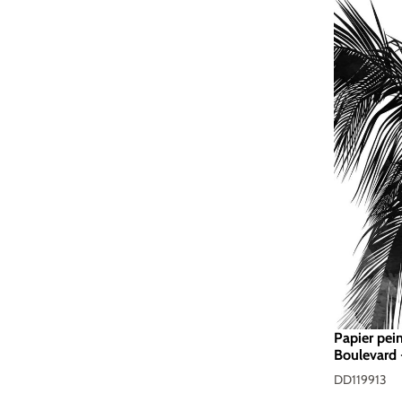
Papier pei
Boulevard 
200g/m2 -
DD119913