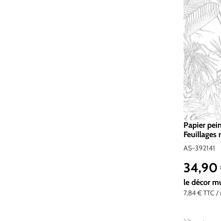
Papier pei
Feuillages 
Création |
AS-392141
34,90
Prix réguli
le décor m
7,84 €
TTC
/