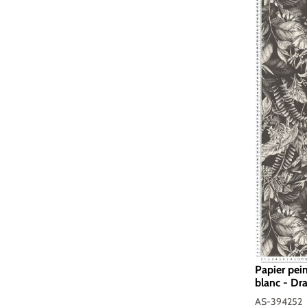
Papier pein
blanc - Dra
Réf. AS-3
AS-394252