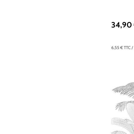
34,90
Prix réguli
6,55 €
TTC
/