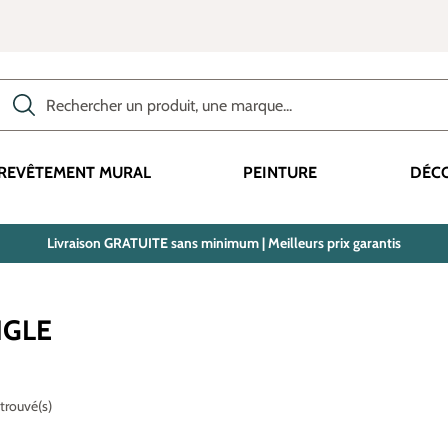
Rechercher des produits, des catégories, des termes, etc.
REVÊTEMENT MURAL
PEINTURE
DÉC
Livraison GRATUITE sans minimum | Meilleurs prix garantis
NGLE
 trouvé(s)