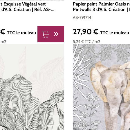
t Esquisse Végétal vert -
Papier peint Palmier Oasis n
 d'A.S. Création | Réf. AS-
Pintwalls 3 d'A.S. Création |
791714
AS-791714
 €
27,90 €
er :
Prix régulier :
TTC
le rouleau
TTC
le rouleau
/ m2
5,24 €
TTC
/ m2