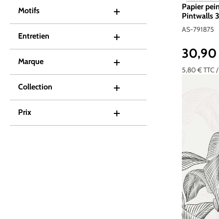
Papier pein
Motifs
Pintwalls 3
791875
AS-791875
Entretien
30,90
Prix réguli
Marque
5,80 €
TTC
Collection
Prix