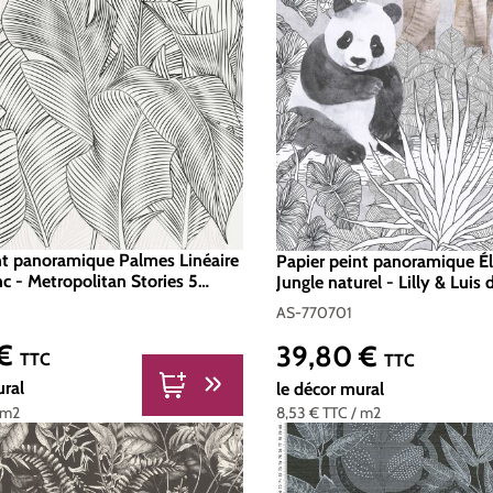
nt panoramique Palmes Linéaire
Papier peint panoramique É
nc - Metropolitan Stories 5
Jungle naturel - Lilly & Luis 
les d'A.S. Création | Réf. AS-
| Réf. AS-770701
AS-770701
 €
39,80 €
er :
Prix régulier :
TTC
TTC
ural
le décor mural
 m2
8,53 €
TTC
/ m2