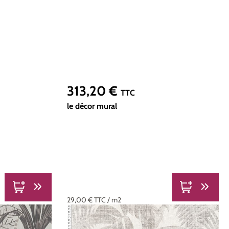
313,20 €
Prix régulier :
TTC
le décor mural
29,00 €
TTC
/ m2