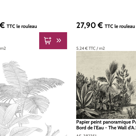
 €
27,90 €
er :
Prix régulier :
TTC
le rouleau
TTC
le rouleau
 m2
5,24 €
TTC
/ m2
Papier peint panoramique P
Bord de l'Eau - The Wall d'A.
Réf. AS-382351
AS-382351