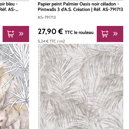
oir bleu -
Papier peint Palmier Oasis noir céladon -
 Réf. AS-
Pintwalls 3 d'A.S. Création | Réf. AS-791713
AS-791713
27,90 €
Prix régulier :
TTC
le rouleau
5,24 €
TTC
/ m2