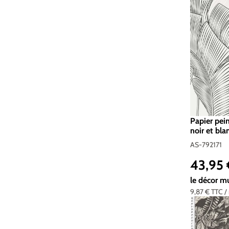
Papier pei
noir et bla
Vibes & Sty
AS-792171
792171
43,95
Prix réguli
le décor m
9,87 €
TTC
/