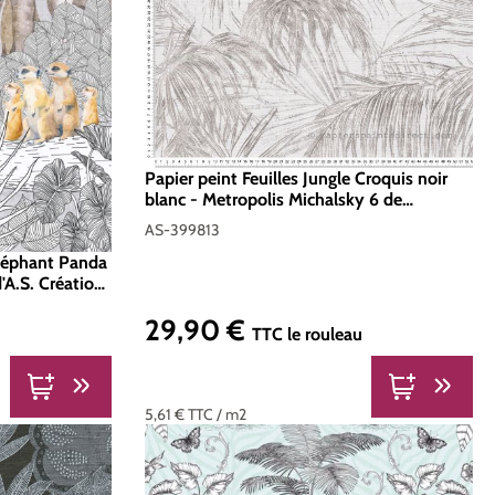
Papier peint Feuilles Jungle Croquis noir
blanc - Metropolis Michalsky 6 de
Livingwalls | Réf. AS-399813
AS-399813
léphant Panda
d'A.S. Création
29,90 €
Prix régulier :
TTC
le rouleau
5,61 €
TTC
/ m2