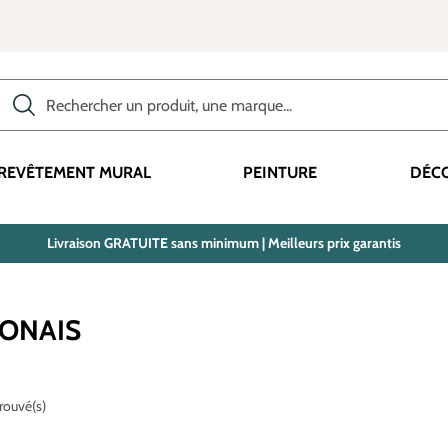
Rechercher des produits, des catégories, des termes, etc.
REVÊTEMENT MURAL
PEINTURE
DÉC
Livraison GRATUITE sans minimum | Meilleurs prix garantis
PONAIS
trouvé(s)