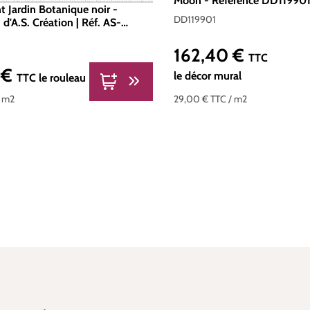
Moon - Référence DD119901 
t Jardin Botanique noir -
200g/m2 - Standard 200 x
DD119901
 d'A.S. Création | Réf. AS-
162,40 €
Prix régulier :
TTC
 €
er :
le décor mural
TTC
le rouleau
29,00 €
TTC
/ m2
/ m2