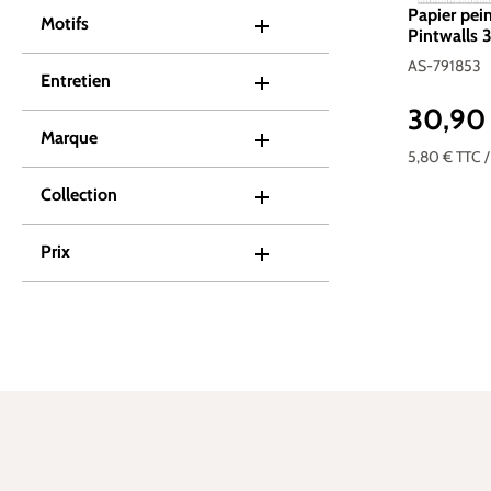
Papier pein
Motifs
Pintwalls 3
791853
AS-791853
Entretien
30,90
Prix réguli
Marque
5,80 €
TTC
Collection
Prix