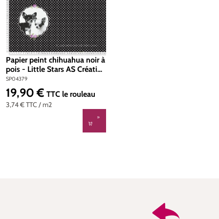
Papier peint chihuahua noir à
pois - Little Stars AS Création
| Réf. SP04379
SP04379
19,90 €
Prix régulier :
TTC
le rouleau
3,74 €
TTC
/ m2