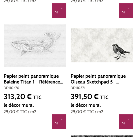
29,00 €
TTC
/ m2
29,00 €
TTC
/ m2
Papier peint panoramique
Papier peint panoramique
Baleine Titan 1 - Référence
Oiseau Sketchpad 5 -
DD110476 - Intissé 200g/m2
Référence DD110371 - Intissé
DD110476
DD110371
- Standard 400 x 270
200g/m2 - Standard 500 x
313,20 €
391,50 €
Prix régulier :
Prix régulier :
TTC
TTC
270
le décor mural
le décor mural
29,00 €
TTC
/ m2
29,00 €
TTC
/ m2