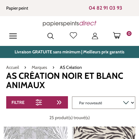
tenu principal
04 82 91 03 93
Papier peint
0
LE PANIE
Livraison GRATUITE sans minimum | Meilleurs prix garantis
Accueil
Marques
AS Création
AS CRÉATION NOIR ET BLANC
ANIMAUX
FILTRE
25 produit(s) trouvé(s)