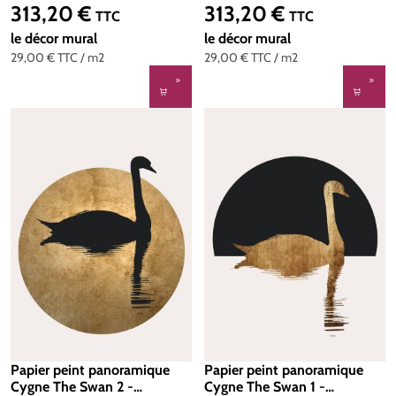
200g/m2 - Standard 400 x
200g/m2 - Standard 400 x
313,20 €
313,20 €
Prix régulier :
Prix régulier :
TTC
TTC
270
270
le décor mural
le décor mural
29,00 €
TTC
/ m2
29,00 €
TTC
/ m2
Papier peint panoramique
Papier peint panoramique
Cygne The Swan 2 -
Cygne The Swan 1 -