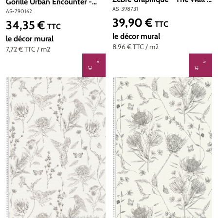
Gorille Urban Encounter -
d'A.S. Création | Réf. AS-
AS-398731
Metropolitan Stories 4 Hot
AS-790162
398731
39,90 €
Spots d'A.S. Création | Réf.
Prix régulier :
34,35 €
TTC
Prix régulier :
TTC
AS-790162
le décor mural
le décor mural
8,96 €
TTC
/ m2
7,72 €
TTC
/ m2