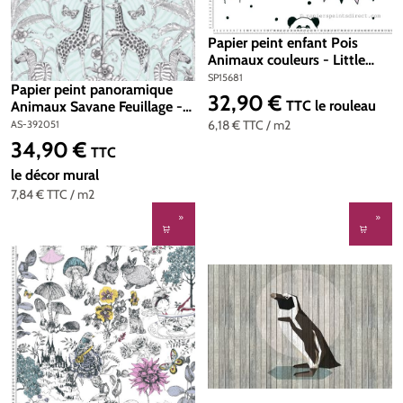
Papier peint enfant Pois
Animaux couleurs - Little
Love d'A.S. Création | Réf.
SP15681
Papier peint panoramique
SP15681
32,90 €
Prix régulier :
TTC
le rouleau
Animaux Savane Feuillage -
The Wall 2 d'A.S. Création |
6,18 €
TTC
/ m2
AS-392051
Réf. AS-392051
34,90 €
Prix régulier :
TTC
le décor mural
7,84 €
TTC
/ m2