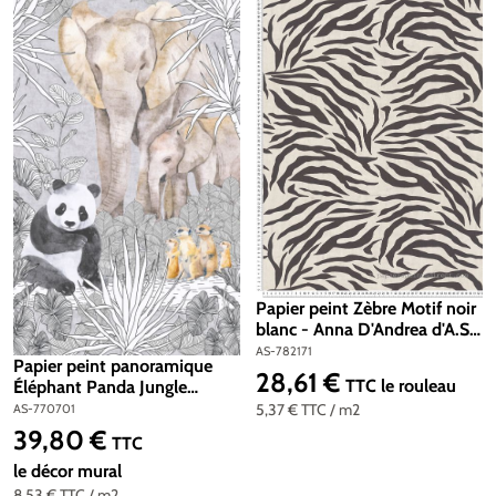
Papier peint Zèbre Motif noir
blanc - Anna D'Andrea d'A.S.
Création | Réf. AS-782171
AS-782171
Papier peint panoramique
28,61 €
Prix régulier :
TTC
le rouleau
Éléphant Panda Jungle
naturel - Lilly & Luis d'A.S.
5,37 €
TTC
/ m2
AS-770701
Création | Réf. AS-770701
39,80 €
Prix régulier :
TTC
le décor mural
8,53 €
TTC
/ m2