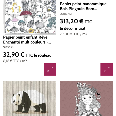
Papier peint panoramique
Bois Pingouin Born
Tobewild4 - Référence
DD113412
DD113412 - Intissé 200g/m2
313,20 €
Prix régulier :
TTC
- Standard 400 x 270
le décor mural
29,00 €
TTC
/ m2
Papier peint enfant Rêve
Enchanté multicouleurs -
Little Love d'A.S. Création |
SP15653
Réf. SP15653
32,90 €
Prix régulier :
TTC
le rouleau
6,18 €
TTC
/ m2