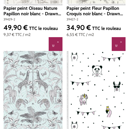
Papier peint Oiseau Nature
Papier peint Fleur Papillon
Papillon noir blanc - Drawn
Croquis noir blanc - Drawn
Into Nature de Livingwalls |
Into Nature de Livingwalls |
39429-2
39427-2
Réf. 39429-2
Réf. 39427-2
49,90 €
34,90 €
Prix régulier :
Prix régulier :
TTC
le rouleau
TTC
le rouleau
9,37 €
TTC
/ m2
6,55 €
TTC
/ m2