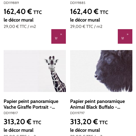
Référence DD119889 -
Référence DD119885 -
DD119889
DD119885
Intissé 200g/m2 - Standard
Intissé 200g/m2 - Standard
162,40 €
162,40 €
Prix régulier :
Prix régulier :
TTC
TTC
200 x 280
200 x 280
le décor mural
le décor mural
29,00 €
TTC
/ m2
29,00 €
TTC
/ m2
Papier peint panoramique
Papier peint panoramique
Vache Giraffe Portrait -
Animal Black Buffalo -
Référence DD119817 - Intissé
Référence DD119797 - Intissé
DD119817
DD119797
200g/m2 - Standard 400 x
200g/m2 - Standard 400 x
313,20 €
313,20 €
Prix régulier :
Prix régulier :
TTC
TTC
270
270
le décor mural
le décor mural