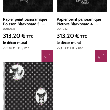
Papier peint panoramique
Papier peint panoramique
Poisson Blackboard 5 -
Pieuvre Blackboard 4 -
Référence DD110326 -
Référence DD110321 - Intissé
DD110326
DD110321
Intissé 200g/m2 - Standard
200g/m2 - Standard 400 x
313,20 €
313,20 €
Prix régulier :
Prix régulier :
TTC
TTC
400 x 270
270
le décor mural
le décor mural
29,00 €
TTC
/ m2
29,00 €
TTC
/ m2