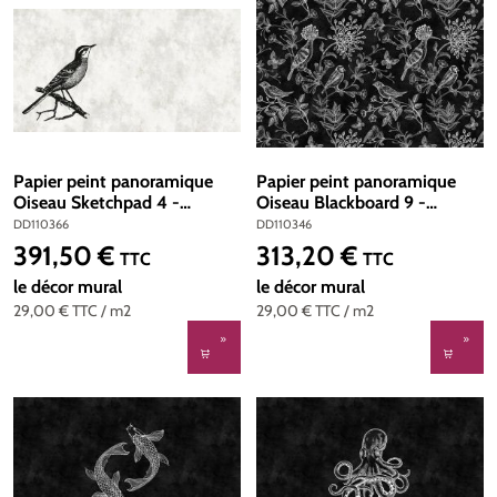
Papier peint panoramique
Papier peint panoramique
Oiseau Sketchpad 4 -
Oiseau Blackboard 9 -
Référence DD110366 -
Référence DD110346 -
DD110366
DD110346
Intissé 200g/m2 - Standard
Intissé 200g/m2 - Standard
391,50 €
313,20 €
Prix régulier :
Prix régulier :
TTC
TTC
500 x 270
400 x 270
le décor mural
le décor mural
29,00 €
TTC
/ m2
29,00 €
TTC
/ m2