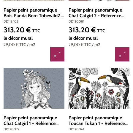
Papier peint panoramique
Papier peint panoramique
Bois Panda Born Tobewild2 -
Chat Catgirl 2 - Référence
Référence DD113402 -
DD120081 - Intissé
DD113402
DD120081
Intissé 200g/m2 - Standard
200g/m2 - Standard 400 x
313,20 €
313,20 €
Prix régulier :
Prix régulier :
TTC
TTC
400 x 270
270
le décor mural
le décor mural
29,00 €
TTC
/ m2
29,00 €
TTC
/ m2
Papier peint panoramique
Papier peint panoramique
Chat Catgirl 1 - Référence
Toucan Tukan 1 - Référence
DD120077 - Intissé
DD120061 - Intissé
DD120077
DD120061