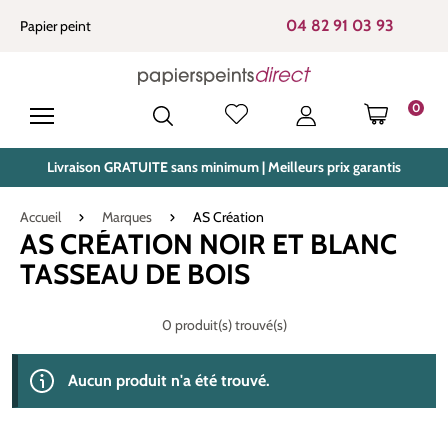
tenu principal
04 82 91 03 93
Papier peint
0
LE PANIE
Livraison GRATUITE sans minimum | Meilleurs prix garantis
Accueil
Marques
AS Création
AS CRÉATION NOIR ET BLANC
TASSEAU DE BOIS
0 produit(s) trouvé(s)
Aucun produit n'a été trouvé.