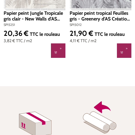
Papier peint Jungle Tropicale
Papier peint tropical Feuilles
gris clair - New Walls d'AS
gris - Greenery d'AS Création
Création | Réf. SP15251
| Réf. SP15012
SP15251
SP15012
20,36 €
21,90 €
Prix régulier :
Prix régulier :
TTC
le rouleau
TTC
le rouleau
3,82 €
TTC
/ m2
4,11 €
TTC
/ m2