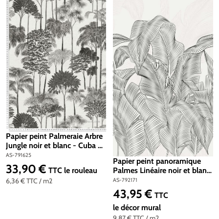
Papier peint Palmeraie Arbre
Jungle noir et blanc - Cuba 2
d'A.S. Création | Réf. AS-
AS-791625
Papier peint panoramique
791625
33,90 €
Prix régulier :
TTC
le rouleau
Palmes Linéaire noir et blanc
- Metropolitan Stories 5
6,36 €
TTC
/ m2
AS-792171
Vibes & Styles d'A.S. Création
43,95 €
Prix régulier :
TTC
| Réf. AS-792171
le décor mural
9,87 €
TTC
/ m2