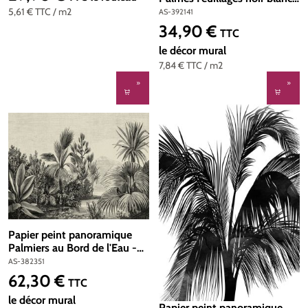
The Wall 2 d'A.S. Création |
5,61 €
TTC
/ m2
AS-392141
Réf. AS-392141
34,90 €
Prix régulier :
TTC
le décor mural
7,84 €
TTC
/ m2
Papier peint panoramique
Palmiers au Bord de l'Eau -
The Wall d'A.S. Création | Réf.
AS-382351
AS-382351
62,30 €
Prix régulier :
TTC
le décor mural
Papier peint panoramique