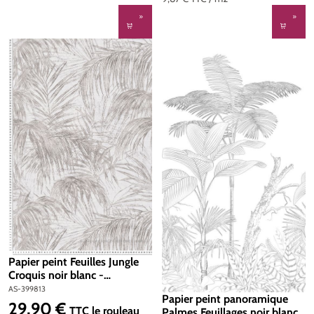
Papier peint Feuilles Jungle
Croquis noir blanc -
Metropolis Michalsky 6 de
AS-399813
Papier peint panoramique
Livingwalls | Réf. AS-399813
29,90 €
Prix régulier :
TTC
le rouleau
Palmes Feuillages noir blanc -