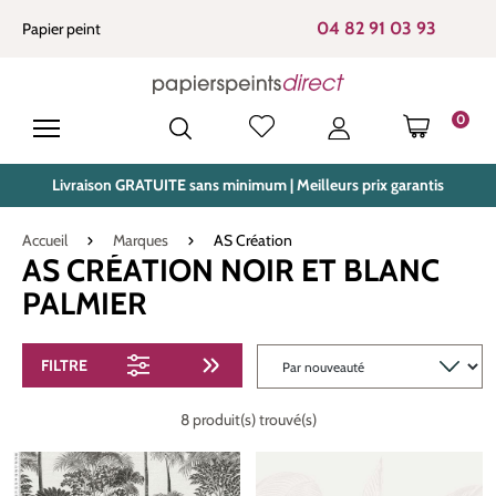
tenu principal
04 82 91 03 93
Papier peint
0
LE PANIE
Livraison GRATUITE sans minimum | Meilleurs prix garantis
Accueil
Marques
AS Création
AS CRÉATION NOIR ET BLANC
PALMIER
FILTRE
8 produit(s) trouvé(s)