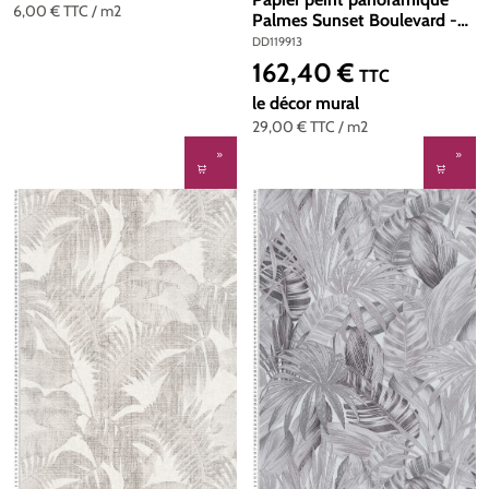
6,00 €
TTC
/ m2
Palmes Sunset Boulevard -
Référence DD119913 - Intissé
DD119913
200g/m2 - Standard 200 x
162,40 €
Prix régulier :
TTC
280
le décor mural
29,00 €
TTC
/ m2