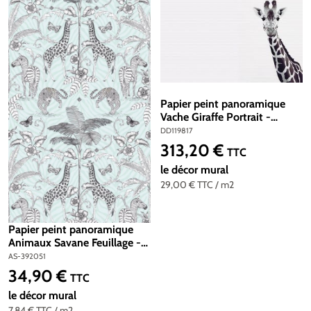
Papier peint panoramique
Vache Giraffe Portrait -
Référence DD119817 - Intissé
DD119817
200g/m2 - Standard 400 x
313,20 €
Prix régulier :
TTC
270
le décor mural
29,00 €
TTC
/ m2
Papier peint panoramique
Animaux Savane Feuillage -
The Wall 2 d'A.S. Création |
AS-392051
Réf. AS-392051
34,90 €
Prix régulier :
TTC
le décor mural
7,84 €
TTC
/ m2