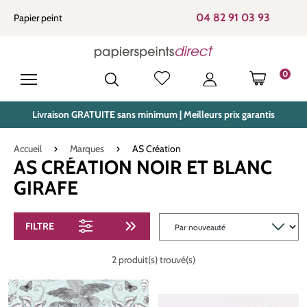
tenu principal
04 82 91 03 93
Papier peint
0
LE PANIE
Livraison GRATUITE sans minimum | Meilleurs prix garantis
Accueil
Marques
AS Création
AS CRÉATION NOIR ET BLANC
GIRAFE
FILTRE
2 produit(s) trouvé(s)