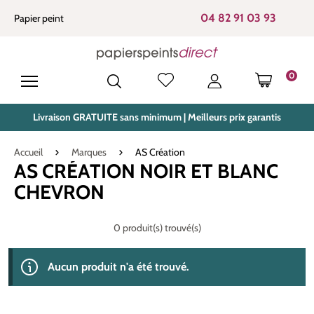
tenu principal
04 82 91 03 93
Papier peint
0
LE PANIE
Livraison GRATUITE sans minimum | Meilleurs prix garantis
Accueil
Marques
AS Création
AS CRÉATION NOIR ET BLANC
CHEVRON
0 produit(s) trouvé(s)
Aucun produit n'a été trouvé.