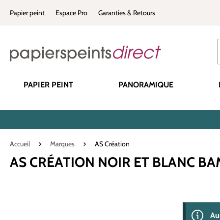
recherche
Passer à la navigation principale
Papier peint
Espace Pro
Garanties & Retours
PAPIER PEINT
PANORAMIQUE
Accueil
Marques
AS Création
AS CRÉATION NOIR ET BLANC B
0 produit(s) 
Au