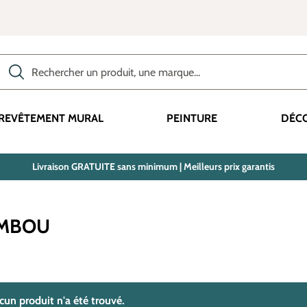
Rechercher des produits, des catégories, des termes, etc.
REVÊTEMENT MURAL
PEINTURE
DÉC
Livraison GRATUITE sans minimum | Meilleurs prix garantis
AMBOU
trouvé(s)
cun produit n'a été trouvé.