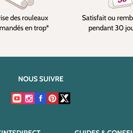
ise des rouleaux
Satisfait ou rem
andés en trop*
pendant 30 jo
NOUS SUIVRE
Accéder à notre chaîne YouTube
Accéder à notre compte Instagram
Accéder à notre page Facebook
Accéder à notre compte Pinterest
Accéder à notre compte Twitter/X
EINTSDIRECT
GUIDES & CONSEI