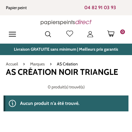
tenu principal
04 82 91 03 93
Papier peint
0
LE PANIE
Livraison GRATUITE sans minimum | Meilleurs prix garantis
Accueil
Marques
AS Création
AS CRÉATION NOIR TRIANGLE
0 produit(s) trouvé(s)
Aucun produit n'a été trouvé.