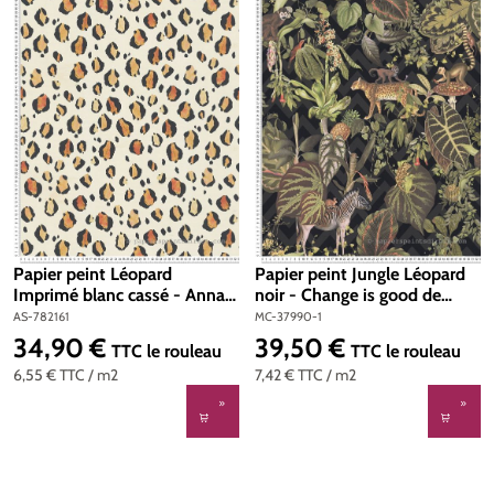
Papier peint Léopard
Papier peint Jungle Léopard
Imprimé blanc cassé - Anna
noir - Change is good de
D'Andrea d'A.S. Création |
Michalsky | Réf. MC-37990-1
AS-782161
MC-37990-1
Réf. AS-782161
34,90 €
39,50 €
Prix régulier :
Prix régulier :
TTC
le rouleau
TTC
le rouleau
6,55 €
TTC
/ m2
7,42 €
TTC
/ m2