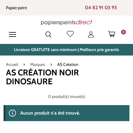
tenu principal
04 82 91 03 93
Papier peint
0
LE PANIE
Livraison GRATUITE sans minimum | Meilleurs prix garantis
Accueil
Marques
AS Création
AS CRÉATION NOIR
DINOSAURE
0 produit(s) trouvé(s)
Aucun produit n'a été trouvé.