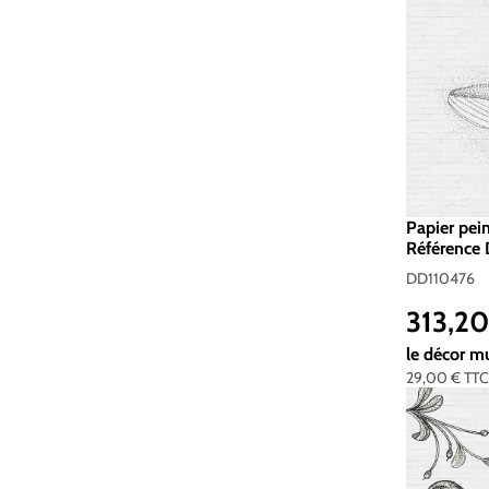
Papier pei
Référence 
Standard 
DD110476
313,2
Prix réguli
le décor m
29,00 €
TT