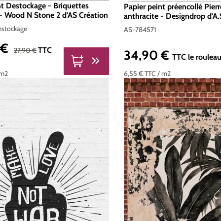
nt Destockage - Briquettes
Papier peint préencollé Pier
 - Wood N Stone 2 d'AS Création
anthracite - Designdrop d'A.S
Réf. AS-784571
stockage
AS-784571
 €
nte :
Prix régulier :
TTC
27,90 €
34,90 €
Prix régulier :
TTC
le roulea
6,55 €
TTC
/ m2
 m2