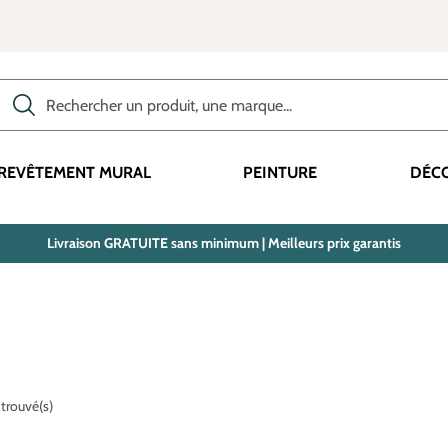
Rechercher des produits, des catégories, des termes, etc.
REVÊTEMENT MURAL
PEINTURE
DÉC
Livraison GRATUITE sans minimum | Meilleurs prix garantis
 trouvé(s)