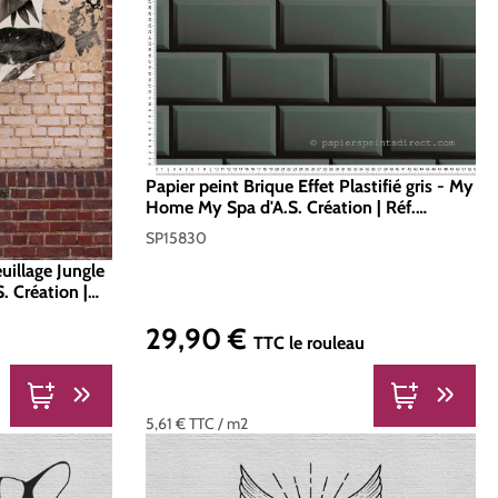
Papier peint Brique Effet Plastifié gris - My
Home My Spa d'A.S. Création | Réf.
SP15830
SP15830
uillage Jungle
S. Création |
29,90 €
Prix régulier :
TTC
le rouleau
5,61 €
TTC
/ m2