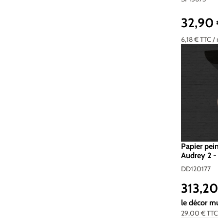
32,90
Prix réguli
6,18 €
TTC
/
Papier pei
Audrey 2 -
200g/m2 -
DD120177
313,2
Prix réguli
le décor m
29,00 €
TT