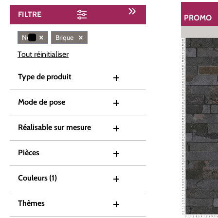
FILTRE
PROMO
RÉDUCTI
×
×
Noir
Brique
Tout réinitialiser
Type de produit
Mode de pose
Réalisable sur mesure
Pièces
Couleurs
(1)
Thèmes