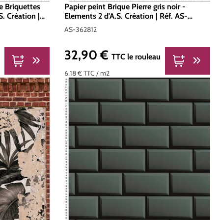
re Briquettes
Papier peint Brique Pierre gris noir -
. Création |
Elements 2 d'A.S. Création | Réf. AS-
362812
AS-362812
32,90 €
Prix régulier :
u
TTC
le rouleau
6,18 €
TTC
/ m2