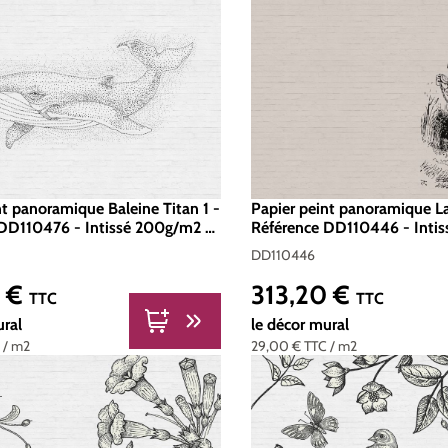
nt panoramique Baleine Titan 1 -
Papier peint panoramique L
DD110476 - Intissé 200g/m2 -
Référence DD110446 - Inti
400 x 270
Standard 400 x 270
DD110446
0 €
313,20 €
er :
Prix régulier :
TTC
TTC
ural
le décor mural
C
/ m2
29,00 €
TTC
/ m2