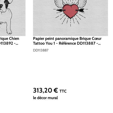
rique Chien
Papier peint panoramique Brique Cœur
D113892 -
Tattoo You 1 - Référence DD113887 -
d 400 x 270
Intissé 200g/m2 - Standard 400 x 270
DD113887
313,20 €
Prix régulier :
TTC
le décor mural