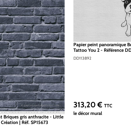
Papier peint panoramique B
Tattoo You 2 - Référence D
Intissé 200g/m2 - Standar
DD113892
313,20 €
Prix régulier :
TTC
le décor mural
t Briques gris anthracite - Little
 Création | Réf. SP15673