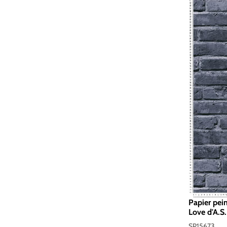
Papier pein
Love d'A.S.
SP15673