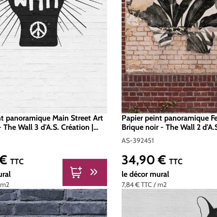
nt panoramique Main Street Art
Papier peint panoramique Fe
- The Wall 3 d'A.S. Création |
Brique noir - The Wall 2 d'A.
98291
Réf. AS-392451
AS-392451
 €
34,90 €
er :
Prix régulier :
TTC
TTC
ural
le décor mural
 m2
7,84 €
TTC
/ m2