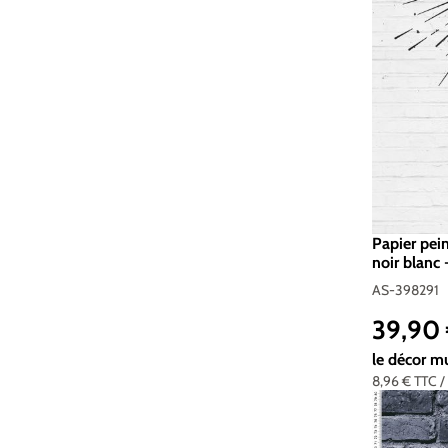
Papier pei
noir blanc 
Réf. AS-3
AS-398291
39,90
Prix réguli
le décor m
8,96 €
TTC
/