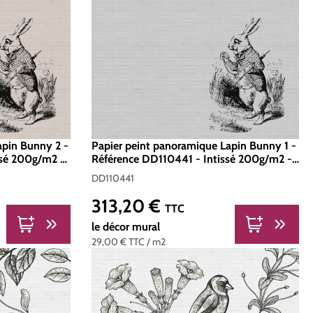
apin Bunny 2 -
Papier peint panoramique Lapin Bunny 1 -
ssé 200g/m2 -
Référence DD110441 - Intissé 200g/m2 -
Standard 400 x 270
DD110441
313,20 €
Prix régulier :
TTC
le décor mural
29,00 €
TTC
/ m2