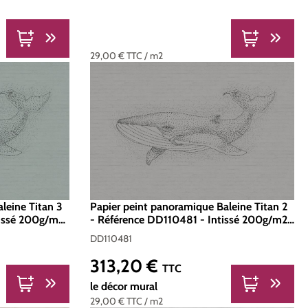
29,00 €
TTC
/ m2
leine Titan 3
Papier peint panoramique Baleine Titan 2
tissé 200g/m2
- Référence DD110481 - Intissé 200g/m2
- Standard 400 x 270
DD110481
313,20 €
Prix régulier :
TTC
le décor mural
29,00 €
TTC
/ m2