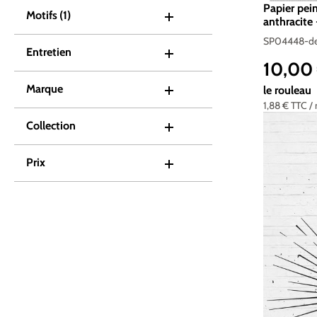
Papier pei
Motifs
(1)
anthracite
SP04448-de
Entretien
10,00
Prix de ve
Marque
le rouleau
1,88 €
TTC
/
Collection
Prix