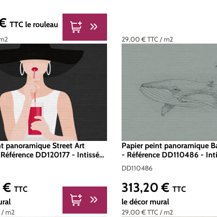
 €
er :
TTC
le rouleau
 m2
29,00 €
TTC
/ m2
nt panoramique Street Art
Papier peint panoramique Ba
 Référence DD120177 - Intissé
- Référence DD110486 - In
 Standard 400 x 270
- Standard 400 x 270
DD110486
0 €
313,20 €
er :
Prix régulier :
TTC
TTC
ural
le décor mural
C
/ m2
29,00 €
TTC
/ m2