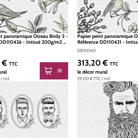
nt panoramique Oiseau Birdy 3 -
Papier peint panoramique Oi
DD110426 - Intissé 200g/m2 -
Référence DD110421 - Intis
400 x 270
Standard 400 x 270
DD110421
0 €
313,20 €
er :
Prix régulier :
TTC
TTC
ural
le décor mural
C
/ m2
29,00 €
TTC
/ m2