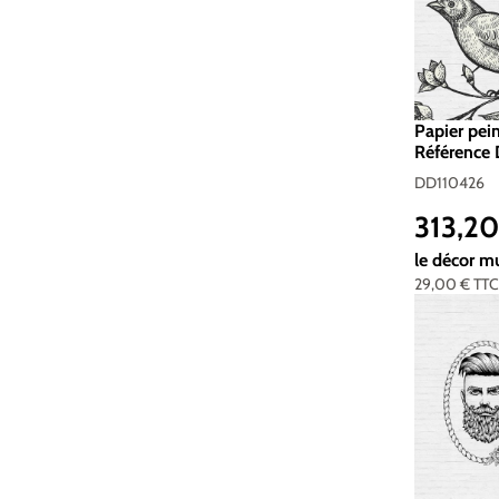
Papier pei
Référence 
Standard 
DD110426
313,2
Prix réguli
le décor m
29,00 €
TT