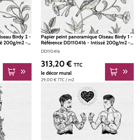
seau Birdy 2 -
Papier peint panoramique Oiseau Birdy 1 -
sé 200g/m2 -
Référence DD110416 - Intissé 200g/m2 -
Standard 400 x 270
DD110416
313,20 €
Prix régulier :
TTC
le décor mural
29,00 €
TTC
/ m2