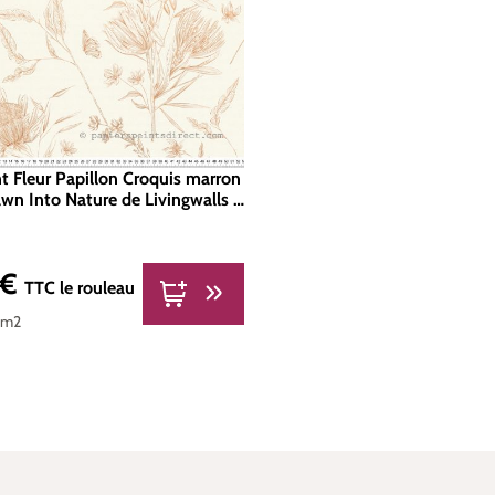
nt Fleur Papillon Croquis marron
awn Into Nature de Livingwalls |
-1
 €
er :
TTC
le rouleau
 m2