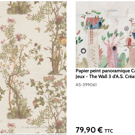
Papier peint panoramique C
Jeux - The Wall 3 d'A.S. Créa
399061
AS-399061
79,90 €
Prix régulier :
TTC