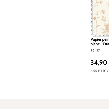
Papier pei
blanc - Dr
Réf. 39427
39427-1
34,90
Prix réguli
6,55 €
TTC
/