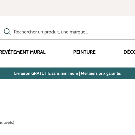
Rechercher des produits, des catégories, des termes, etc.
REVÊTEMENT MURAL
PEINTURE
DÉC
Livraison GRATUITE sans minimum | Meilleurs prix garantis
N
trouvé(s)