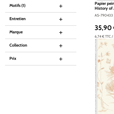
Papier pei
Motifs
(1)
History of 
790433
AS-790433
Entretien
35,90
Prix réguli
Marque
6,74 €
TTC
/
Collection
Prix