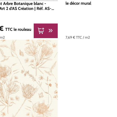
le décor mural
nt Arbre Botanique blanc -
Art 2 d'AS Création | Réf. AS-
 €
er :
TTC
le rouleau
 m2
7,69 €
TTC
/ m2