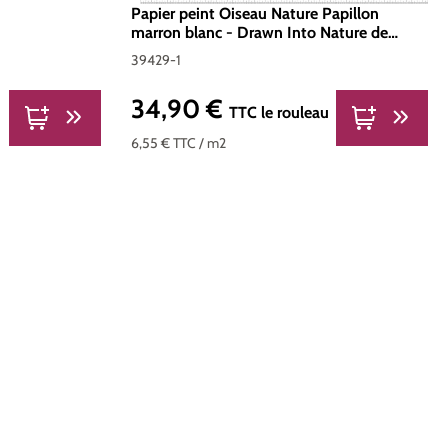
Papier peint Oiseau Nature Papillon
marron blanc - Drawn Into Nature de
Livingwalls | Réf. 39429-1
39429-1
34,90 €
Prix régulier :
TTC
le rouleau
6,55 €
TTC
/ m2