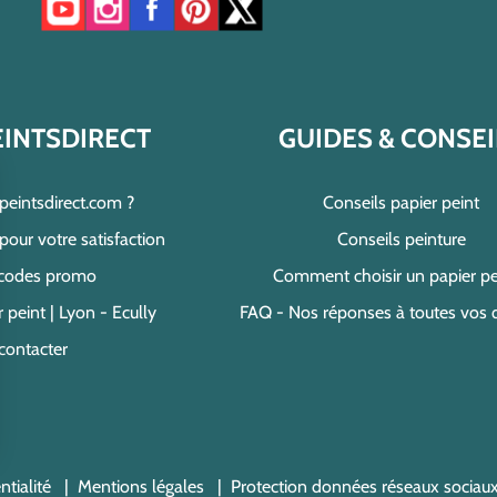
Accéder à notre chaîne YouTube
Accéder à notre compte Instagram
Accéder à notre page Facebook
Accéder à notre compte Pinterest
Accéder à notre compte Twitter/X
EINTSDIRECT
GUIDES & CONSEI
speintsdirect.com ?
Conseils papier peint
ur votre satisfaction
Conseils peinture
 codes promo
Comment choisir un papier pe
 peint | Lyon - Ecully
FAQ - Nos réponses à toutes vos 
contacter
s Options
ntialité
Mentions légales
Protection données réseaux sociau
ètres de confidentialité, en garantissant la conformité avec le