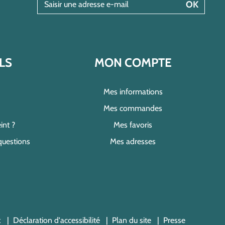
OK
LS
MON COMPTE
Mes informations
Mes commandes
int ?
Mes favoris
questions
Mes adresses
x
Déclaration d'accessibilité
Plan du site
Presse
s réglementations. Personnalisez vos préférences pour contrôler