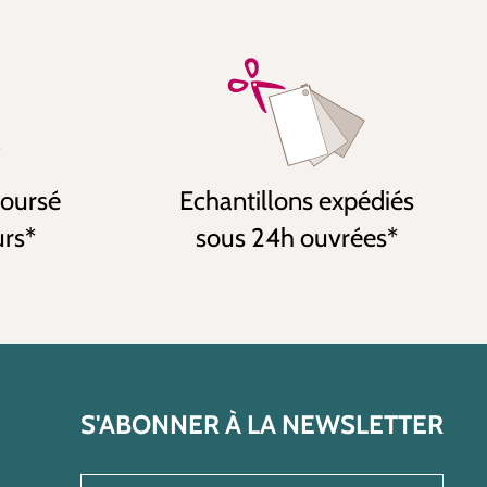
boursé
Echantillons expédiés
urs*
sous 24h ouvrées*
S'ABONNER À LA NEWSLETTER
Saisir une adresse e-mail