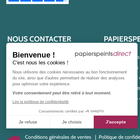
NOUS CONTACTER
PAPIERSP
Bienvenue !
04 82 91 03 93
Qui est Papier
C'est nous les cookies !
Nos engagements po
lundi au vendredi
Nous utilisons des cookies nécessaires au bon fonctionnement
Offres et
du site, ainsi que d'autres permettant de réaliser des analyses
de 8h30 à 12h
et
13h30 à 17h
pour optimiser votre expérience.
Magasin de papier
Ou via notre
formulaire de
Votre consentement peut être retiré à tout moment.
Nous 
contact
.
Lire la politique de confidentialité
Consentements certifiés par
Je refuse
Je choisis
J'accepte
Plateforme de Gestion du Consentement : Personnalisez vo
Axeptio consent
Conditions générales de ventes
Politique de confide
Notre plateforme vous permet d'adapter et de gérer vos param