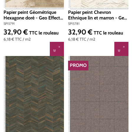
Papier peint Géométrique
Papier peint Chevron
Hexagone doré - Geo Effect
Ethnique lin et marron - Geo
d'A.S. Création | Réf. SP15791
Effect d'A.S. Création | Réf.
SP15791
SP15781
SP15781
32,90 €
32,90 €
Prix régulier :
Prix régulier :
TTC
le rouleau
TTC
le rouleau
6,18 €
TTC
/ m2
6,18 €
TTC
/ m2
PROMO
RÉDUCTION