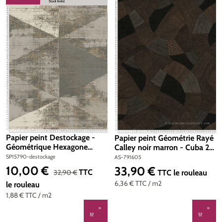
RÉDUCTION
Papier peint Destockage -
Papier peint Géométrie Rayé
Géométrique Hexagone
Calley noir marron - Cuba 2
marron - Geo Effect d'A.S.
d'A.S. Création | Réf. AS-
SP15790-destockage
AS-791605
Création
791605
10,00 €
33,90 €
Prix de vente :
Prix régulier :
Prix régulier :
TTC
32,90 €
TTC
le rouleau
6,36 €
TTC
/ m2
le rouleau
1,88 €
TTC
/ m2