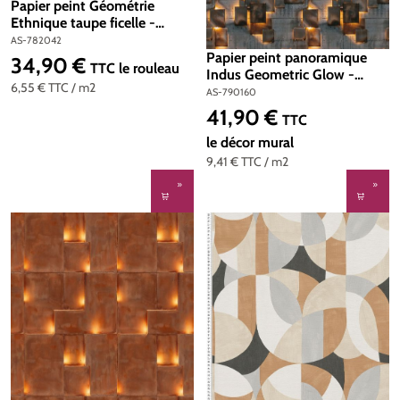
Papier peint Géométrie
Ethnique taupe ficelle -
Metropolitan Stories 4 Hot
AS-782042
Spots d'A.S. Création | Réf.
Papier peint panoramique
34,90 €
Prix régulier :
TTC
le rouleau
AS-782042
Indus Geometric Glow -
6,55 €
TTC
/ m2
Metropolitan Stories 4 Hot
AS-790160
Spots d'A.S. Création | Réf.
41,90 €
Prix régulier :
TTC
AS-790160
le décor mural
9,41 €
TTC
/ m2