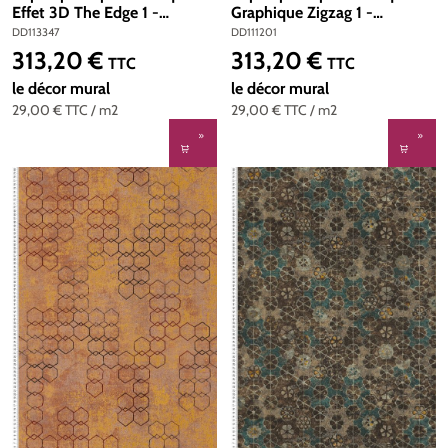
Effet 3D The Edge 1 -
Graphique Zigzag 1 -
Référence DD113347 - Intissé
Référence DD111201 - Intissé
DD113347
DD111201
200g/m2 - Standard 400 x
200g/m2 - Standard 400 x
313,20 €
313,20 €
Prix régulier :
Prix régulier :
TTC
TTC
270
270
le décor mural
le décor mural
29,00 €
TTC
/ m2
29,00 €
TTC
/ m2