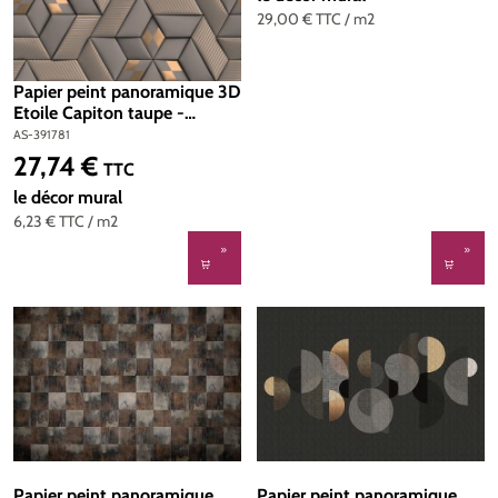
29,00 €
TTC
/ m2
Papier peint panoramique 3D
Etoile Capiton taupe -
Metropolitan Travel Stories
AS-391781
d'A.S. Création | Réf. AS-
27,74 €
Prix régulier :
TTC
391781
le décor mural
6,23 €
TTC
/ m2
Papier peint panoramique
Papier peint panoramique