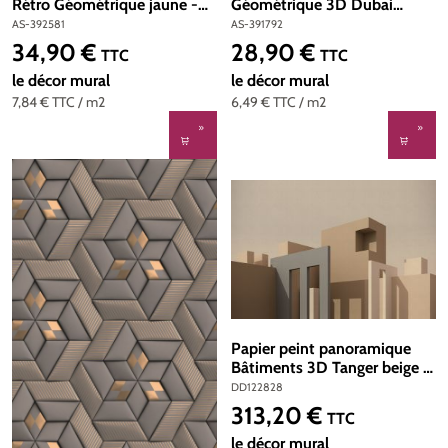
Rétro Géométrique jaune -
Géométrique 3D Dubai
The Wall 2 d'A.S. Création |
taupe - Metropolitan Travel
AS-392581
AS-391792
Réf. AS-392581
Stories d'A.S. Création | Réf.
34,90 €
28,90 €
Prix régulier :
Prix régulier :
TTC
TTC
AS-391792
le décor mural
le décor mural
7,84 €
TTC
/ m2
6,49 €
TTC
/ m2
Papier peint panoramique
Bâtiments 3D Tanger beige -
Référence DD122828 -
DD122828
Intissé 200g/m2 - 400 x
313,20 €
Prix régulier :
TTC
270 cm
le décor mural