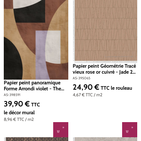
Papier peint Géométrie Tracé
vieux rose or cuivré - Jade 2
d'A.S. Création | Réf. AS-
AS-395065
Papier peint panoramique
395065
24,90 €
Prix régulier :
TTC
le rouleau
Forme Arrondi violet - The
Wall 3 d'A.S. Création | Réf.
4,67 €
TTC
/ m2
AS-398591
AS-398591
39,90 €
Prix régulier :
TTC
le décor mural
8,96 €
TTC
/ m2