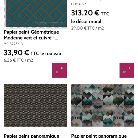
Référence DD114552 - Intissé
DD114552
200g/m2 - Standard 400 x
313,20 €
Prix régulier :
TTC
270
le décor mural
29,00 €
TTC
/ m2
Papier peint Géométrique
Moderne vert et cuivré -
Change is good de Michalsky
MC-37984-3
| Réf. MC-37984-3
33,90 €
Prix régulier :
TTC
le rouleau
6,36 €
TTC
/ m2
Papier peint panoramique
Papier peint panoramique