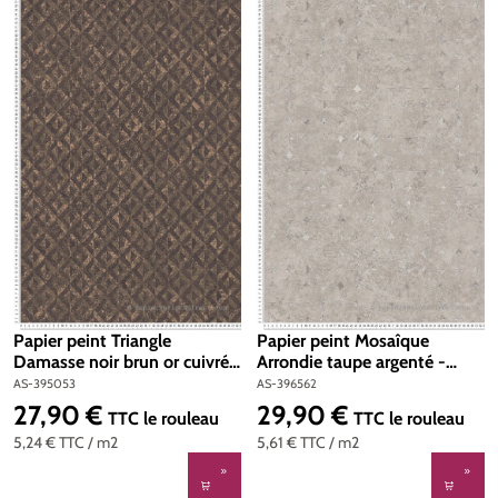
Papier peint Triangle
Papier peint Mosaîque
Damasse noir brun or cuivré -
Arrondie taupe argenté -
Jade 2 d'A.S. Création | Réf.
Stories of Life d'A.S. Création
AS-395053
AS-396562
AS-395053
| Réf. AS-396562
27,90 €
29,90 €
Prix régulier :
Prix régulier :
TTC
le rouleau
TTC
le rouleau
5,24 €
TTC
/ m2
5,61 €
TTC
/ m2