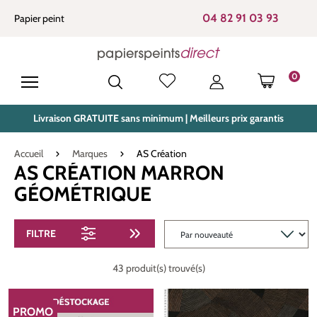
tenu principal
04 82 91 03 93
Papier peint
0
LE PANIE
Livraison GRATUITE sans minimum | Meilleurs prix garantis
Accueil
Marques
AS Création
AS CRÉATION MARRON
GÉOMÉTRIQUE
FILTRE
43 produit(s) trouvé(s)
PROMO