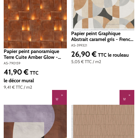
Papier peint Graphique
Abstrait caramel gris - French
Affair d'A.S. Création | Réf.
AS-399321
AS-399321
Papier peint panoramique
26,90 €
Prix régulier :
TTC
le rouleau
Terre Cuite Amber Glow -
5,05 €
TTC
/ m2
Metropolitan Stories 4 Hot
AS-790159
Spots d'A.S. Création | Réf.
41,90 €
Prix régulier :
TTC
AS-790159
le décor mural
9,41 €
TTC
/ m2