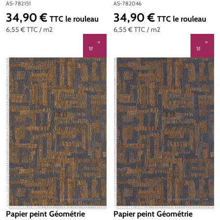
d'A.S. Création | Réf. AS-
Metropolitan Stories 4 Hot
AS-782151
AS-782046
782151
Spots d'A.S. Création | Réf.
34,90 €
34,90 €
Prix régulier :
Prix régulier :
TTC
le rouleau
TTC
le rouleau
AS-782046
6,55 €
TTC
/ m2
6,55 €
TTC
/ m2
Papier peint Géométrie
Papier peint Géométrie