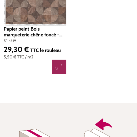
Papier peint Bois
marqueterie chêne foncé -
Metropolitan Stories d'AS
SP14649
Création | Réf. SP14649
29,30 €
Prix régulier :
TTC
le rouleau
5,50 €
TTC
/ m2