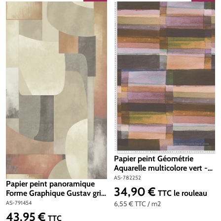
Papier peint Géométrie
Aquarelle multicolore vert -
Anna D'Andrea d'A.S.
AS-782252
Papier peint panoramique
Création | Réf. AS-782252
34,90 €
Prix régulier :
TTC
le rouleau
Forme Graphique Gustav gris
beige - Cosmoliving d'A.S.
6,55 €
TTC
/ m2
AS-791454
Création | Réf. 791454
43,95 €
Prix régulier :
TTC