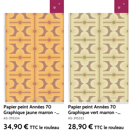
Papier peint Années 70
Papier peint Années 70
Graphique jaune marron -
Graphique vert marron -
Retro Chic d'A.S. Création |
Retro Chic d'A.S. Création |
AS-395334
AS-395333
Réf. AS-395334
Réf. AS-395333
34,90 €
28,90 €
Prix régulier :
Prix régulier :
TTC
le rouleau
TTC
le rouleau