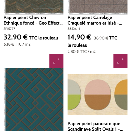
Papier peint Chevron
Papier peint Carrelage
Ethnique foncé - Geo Effect
Craquelé marron et irisé -
d'A.S. Création | Réf. SP15777
Desert Lodge de Livingwalls |
SP15777
38526-4
Réf. 38526-4
32,90 €
14,90 €
Prix régulier :
Prix de vente :
Prix régulier :
TTC
le rouleau
TTC
38,90 €
6,18 €
TTC
/ m2
le rouleau
2,80 €
TTC
/ m2
Papier peint panoramique
Scandinave Split Ovals 1 -