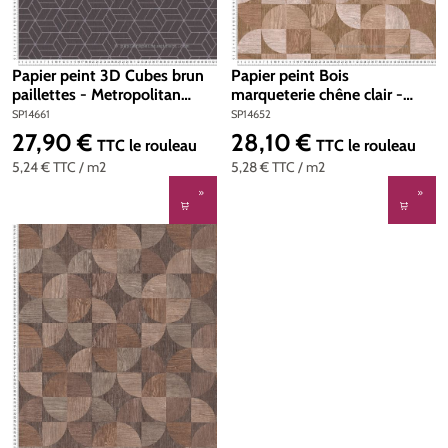
Papier peint 3D Cubes brun
Papier peint Bois
paillettes - Metropolitan
marqueterie chêne clair -
Stories d'AS Création | Réf.
Metropolitan Stories d'AS
SP14661
SP14652
SP14661
Création | Réf. SP14652
27,90 €
28,10 €
Prix régulier :
Prix régulier :
TTC
le rouleau
TTC
le rouleau
5,24 €
TTC
/ m2
5,28 €
TTC
/ m2