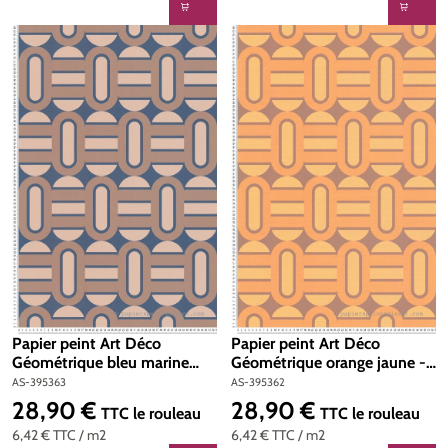
Papier peint Art Déco
Papier peint Art Déco
Géométrique bleu marine
Géométrique orange jaune -
beige - Retro Chic d'A.S.
Retro Chic d'A.S. Création |
AS-395363
AS-395362
Création | Réf. AS-395363
Réf. AS-395362
28,90 €
28,90 €
Prix régulier :
Prix régulier :
TTC
le rouleau
TTC
le rouleau
6,42 €
TTC
/ m2
6,42 €
TTC
/ m2