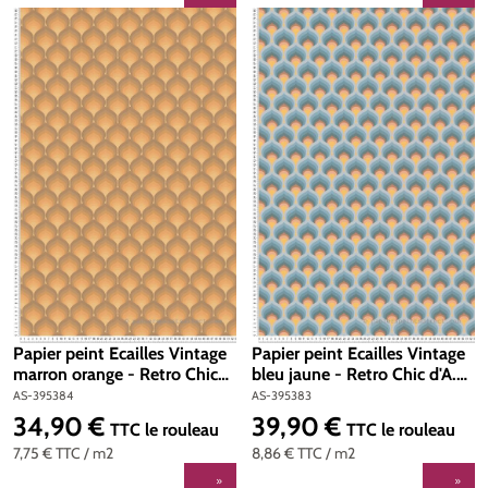
Papier peint Ecailles Vintage
Papier peint Ecailles Vintage
marron orange - Retro Chic
bleu jaune - Retro Chic d'A.S.
d'A.S. Création | Réf. AS-
Création | Réf. AS-395383
AS-395384
AS-395383
395384
34,90 €
39,90 €
Prix régulier :
Prix régulier :
TTC
le rouleau
TTC
le rouleau
7,75 €
TTC
/ m2
8,86 €
TTC
/ m2