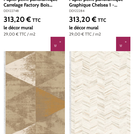
Carrelage Factory Bois
Graphique Chelsea 1 -
marron - Référence
Référence DD122284 -
DD122748
DD122284
DD122748 - Intissé 200g/m2
Intissé 200g/m2 - 400 x
313,20 €
313,20 €
Prix régulier :
Prix régulier :
TTC
TTC
- 400 x 270 cm
270 cm
le décor mural
le décor mural
29,00 €
TTC
/ m2
29,00 €
TTC
/ m2