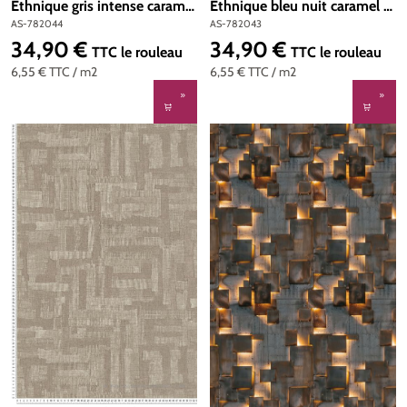
Ethnique gris intense caramel
Ethnique bleu nuit caramel -
- Metropolitan Stories 4 Hot
Metropolitan Stories 4 Hot
AS-782044
AS-782043
Spots d'A.S. Création | Réf.
Spots d'A.S. Création | Réf.
34,90 €
34,90 €
Prix régulier :
Prix régulier :
TTC
le rouleau
TTC
le rouleau
AS-782044
AS-782043
6,55 €
TTC
/ m2
6,55 €
TTC
/ m2