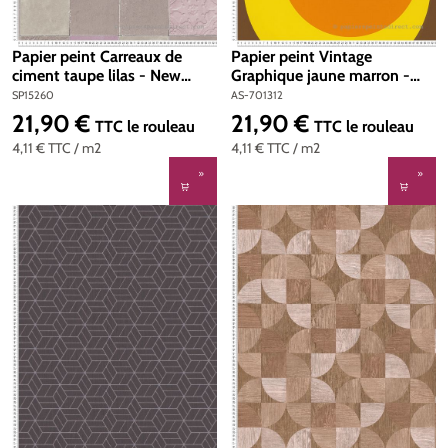
Papier peint Carreaux de
Papier peint Vintage
ciment taupe lilas - New
Graphique jaune marron -
Walls d'AS Création | Réf.
Retro Vision d'A.S. Création |
SP15260
AS-701312
SP15260
Réf. AS-701312
21,90 €
21,90 €
Prix régulier :
Prix régulier :
TTC
le rouleau
TTC
le rouleau
4,11 €
TTC
/ m2
4,11 €
TTC
/ m2