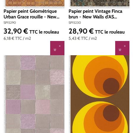
Papier peint Géométrique
Papier peint Vintage Finca
Urban Grace rouille - New
brun - New Walls d'AS
Walls d'AS Création | Réf.
Création | Réf. SP15230
SP15290
SP15230
SP15290
32,90 €
28,90 €
Prix régulier :
Prix régulier :
TTC
le rouleau
TTC
le rouleau
6,18 €
TTC
/ m2
5,43 €
TTC
/ m2