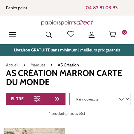
tenu principal
04 82 91 03 93
Papier peint
0
LE PANIE
Livraison GRATUITE sans minimum | Meilleurs prix garantis
Accueil
Marques
AS Création
AS CRÉATION MARRON CARTE
DU MONDE
FILTRE
1 produit(s) trouvé(s)