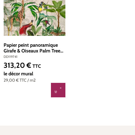
Papier peint panoramique
Girafe & Oiseaux Palm Tree
Map - Référence DD119741 -
DD119741
Intissé 200g/m2 - Standard
313,20 €
Prix régulier :
TTC
400 x 270
le décor mural
29,00 €
TTC
/ m2