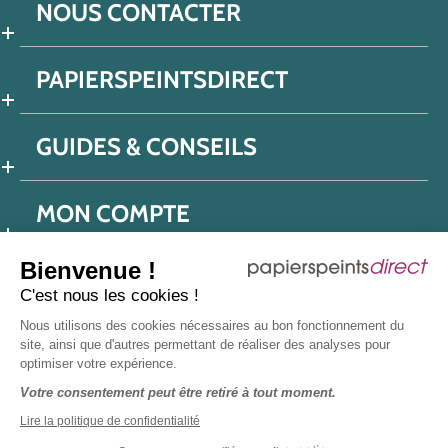
NOUS CONTACTER
PAPIERSPEINTSDIRECT
GUIDES & CONSEILS
MON COMPTE
Bienvenue !
C'est nous les cookies !
Conditions générales de ventes
Nous utilisons des cookies nécessaires au bon fonctionnement du
Politique de confidentialité
Mentions légales
site, ainsi que d'autres permettant de réaliser des analyses pour
optimiser votre expérience.
Protection données réseaux sociaux
Votre consentement peut être retiré à tout moment.
Déclaration d'accessibilité
Plan du site
Presse
Lire la politique de confidentialité