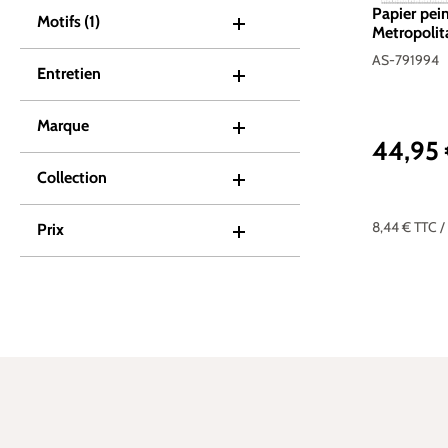
Papier pein
Motifs
(1)
Metropolit
d'A.S. Créa
AS-791994
Entretien
Marque
44,95
Prix réguli
Collection
8,44 €
TTC
/
Prix