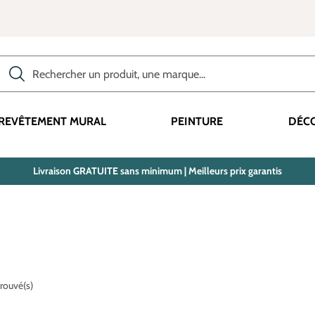
Rechercher des produits, des catégories, des termes, etc.
REVÊTEMENT MURAL
PEINTURE
DÉC
Livraison GRATUITE sans minimum | Meilleurs prix garantis
trouvé(s)