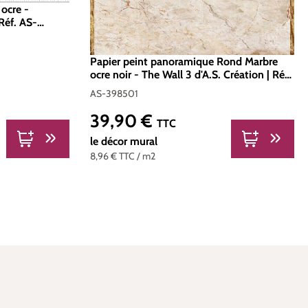
 ocre -
 Réf. AS-
Papier peint panoramique Rond Marbre
ocre noir - The Wall 3 d'A.S. Création | Réf.
AS-398501
AS-398501
39,90 €
Prix régulier :
TTC
le décor mural
8,96 €
TTC
/ m2