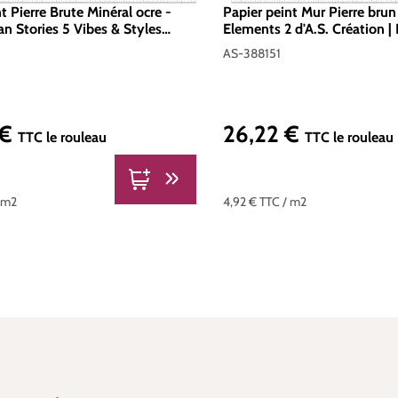
t Pierre Brute Minéral ocre -
Papier peint Mur Pierre brun
an Stories 5 Vibes & Styles
Elements 2 d'A.S. Création |
tion | Réf. AS-791994
388151
AS-388151
 €
26,22 €
er :
Prix régulier :
TTC
le rouleau
TTC
le rouleau
 m2
4,92 €
TTC
/ m2