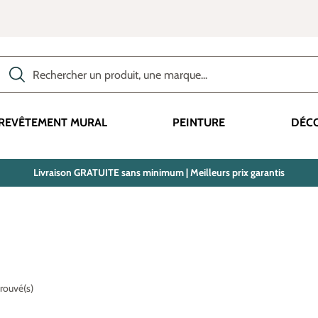
Rechercher des produits, des catégories, des termes, etc.
REVÊTEMENT MURAL
PEINTURE
DÉC
Livraison GRATUITE sans minimum | Meilleurs prix garantis
trouvé(s)