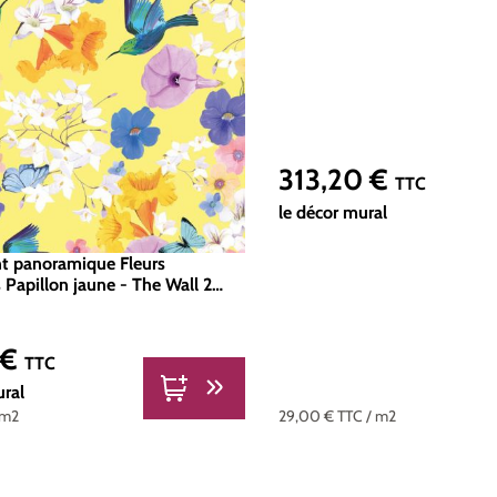
313,20 €
Prix régulier :
TTC
le décor mural
nt panoramique Fleurs
 Papillon jaune - The Wall 2
tion | Réf. AS-391971
 €
er :
TTC
ural
 m2
29,00 €
TTC
/ m2