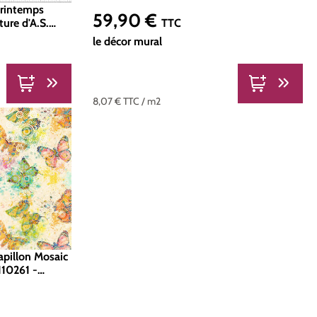
Printemps
59,90 €
Prix régulier :
ure d'A.S.
TTC
le décor mural
u
8,07 €
TTC
/ m2
apillon Mosaic
110261 -
d 400 x 270