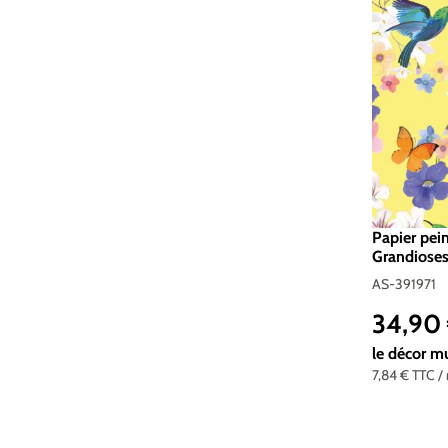
Papier pei
Grandioses
d'A.S. Créa
AS-391971
34,90
Prix réguli
le décor m
7,84 €
TTC
/