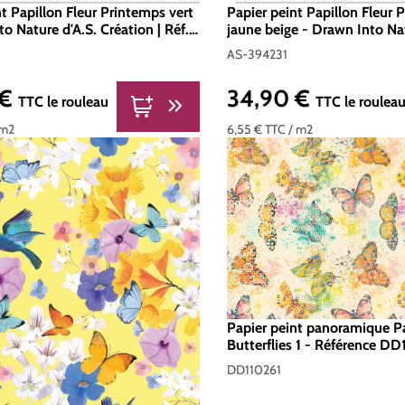
t Papillon Fleur Printemps vert
Papier peint Papillon Fleur 
o Nature d'A.S. Création | Réf.
jaune beige - Drawn Into Nat
2
Création | Réf. AS-394231
AS-394231
 €
34,90 €
er :
Prix régulier :
TTC
le rouleau
TTC
le roulea
 m2
6,55 €
TTC
/ m2
Papier peint panoramique P
Butterflies 1 - Référence DD
Intissé 200g/m2 - Standar
DD110261