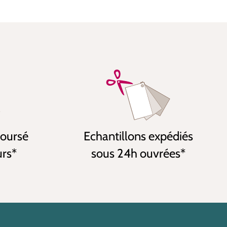
boursé
Echantillons expédiés
urs*
sous 24h ouvrées*