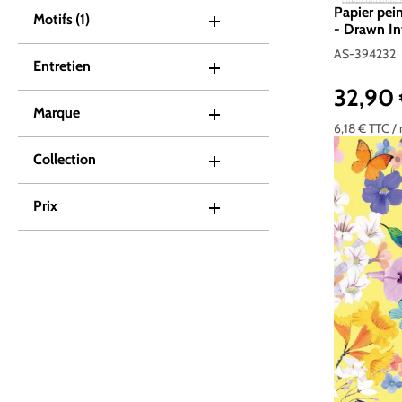
Papier pein
Motifs
(1)
- Drawn Int
AS-39423
AS-394232
Entretien
32,90
Prix réguli
Marque
6,18 €
TTC
/
Collection
Prix