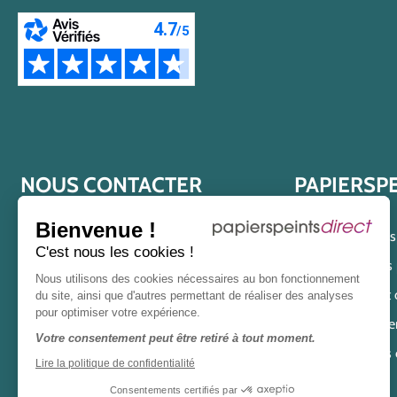
NOUS CONTACTER
PAPIERSP
Bienvenue !
04 82 91 03 93
Qui est Papier
C'est nous les cookies !
Nos engagements po
lundi au vendredi
Nous utilisons des cookies nécessaires au bon fonctionnement
Offres et
du site, ainsi que d'autres permettant de réaliser des analyses
de 8h30 à 12h
et
13h30 à 17h
pour optimiser votre expérience.
Magasin de papier
Ou via notre
formulaire de
Votre consentement peut être retiré à tout moment.
Nous 
contact
.
Lire la politique de confidentialité
Consentements certifiés par