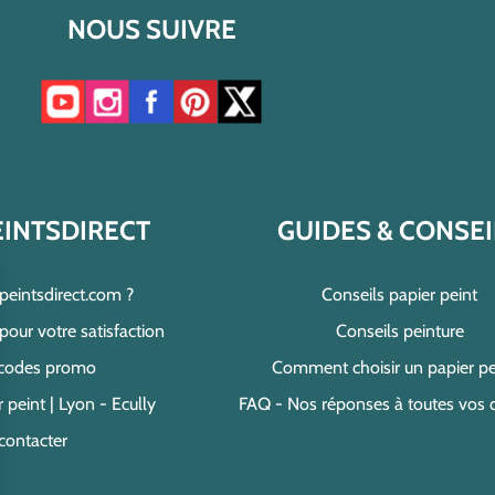
NOUS SUIVRE
Accéder à notre chaîne YouTube
Accéder à notre compte Instagram
Accéder à notre page Facebook
Accéder à notre compte Pinterest
Accéder à notre compte Twitter/X
EINTSDIRECT
GUIDES & CONSEI
speintsdirect.com ?
Conseils papier peint
ur votre satisfaction
Conseils peinture
 codes promo
Comment choisir un papier pe
 peint | Lyon - Ecully
FAQ - Nos réponses à toutes vos 
contacter