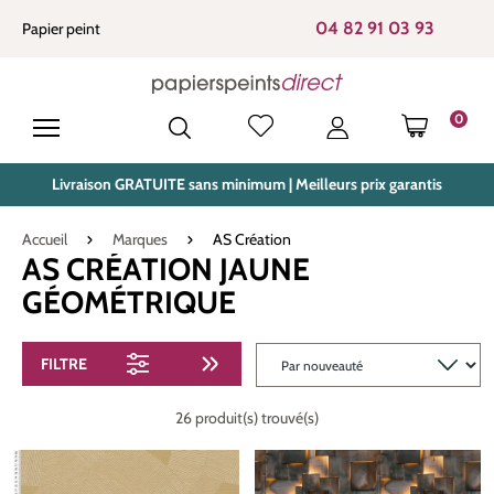
tenu principal
04 82 91 03 93
Papier peint
0
LE PANIE
Livraison GRATUITE sans minimum | Meilleurs prix garantis
Accueil
Marques
AS Création
AS CRÉATION JAUNE
GÉOMÉTRIQUE
FILTRE
26 produit(s) trouvé(s)