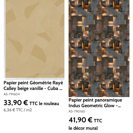
Papier peint Géométrie Rayé
Calley beige vanille - Cuba 2
d'A.S. Création | Réf. AS-
AS-791604
791604
Papier peint panoramique
33,90 €
Prix régulier :
TTC
le rouleau
Indus Geometric Glow -
6,36 €
TTC
/ m2
Metropolitan Stories 4 Hot
AS-790160
Spots d'A.S. Création | Réf.
41,90 €
Prix régulier :
TTC
AS-790160
le décor mural