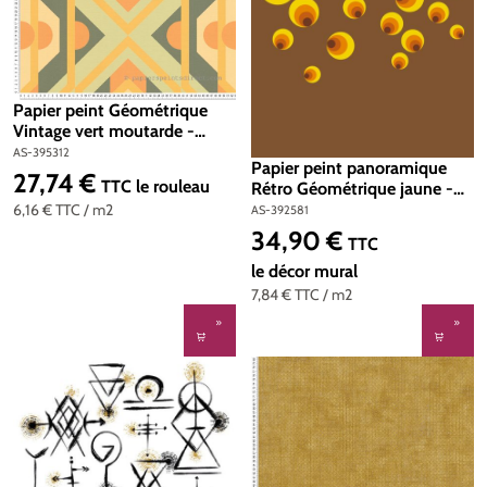
Papier peint Géométrique
Vintage vert moutarde -
Retro Chic d'A.S. Création |
AS-395312
Papier peint panoramique
Réf. AS-395312
27,74 €
Prix régulier :
TTC
le rouleau
Rétro Géométrique jaune -
The Wall 2 d'A.S. Création |
6,16 €
TTC
/ m2
AS-392581
Réf. AS-392581
34,90 €
Prix régulier :
TTC
le décor mural
7,84 €
TTC
/ m2