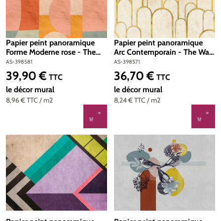
Papier peint panoramique
Papier peint panoramique
Forme Moderne rose - The
Arc Contemporain - The Wall
Wall 3 d'A.S. Création | Réf.
3 d'A.S. Création | Réf. AS-
AS-398581
AS-398571
AS-398581
398571
39,90 €
36,70 €
Prix régulier :
Prix régulier :
TTC
TTC
le décor mural
le décor mural
8,96 €
TTC
/ m2
8,24 €
TTC
/ m2