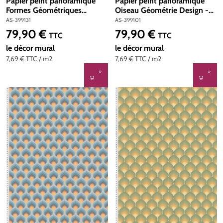
Papier peint panoramique
Papier peint panoramique
Formes Géométriques
Oiseau Géométrie Design -
Colorées - The Wall 3 d'A.S.
The Wall 3 d'A.S. Création |
AS-399131
AS-399101
Création | Réf. AS-399131
Réf. AS-399101
79,90 €
79,90 €
Prix régulier :
Prix régulier :
TTC
TTC
le décor mural
le décor mural
7,69 €
TTC
/ m2
7,69 €
TTC
/ m2