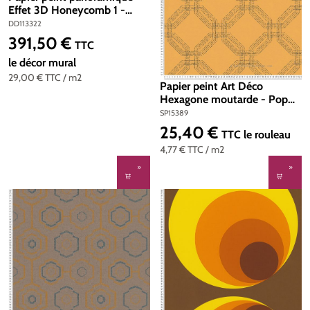
Effet 3D Honeycomb 1 -
Référence DD113322 - Intissé
DD113322
200g/m2 - Standard 500 x
391,50 €
Prix régulier :
TTC
270
le décor mural
29,00 €
TTC
/ m2
Papier peint Art Déco
Hexagone moutarde - Pop
Style d'AS Création | Réf.
SP15389
SP15389
25,40 €
Prix régulier :
TTC
le rouleau
4,77 €
TTC
/ m2