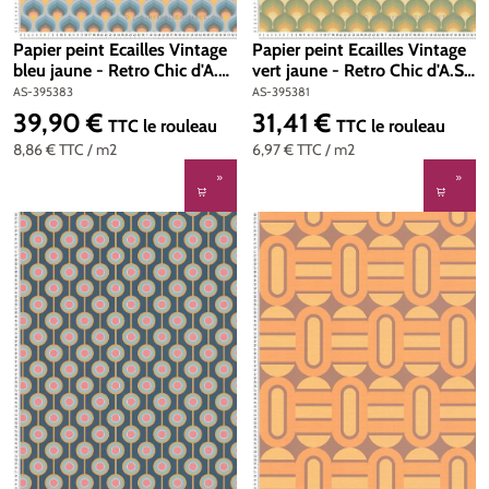
Papier peint Ecailles Vintage
Papier peint Ecailles Vintage
bleu jaune - Retro Chic d'A.S.
vert jaune - Retro Chic d'A.S.
Création | Réf. AS-395383
Création | Réf. AS-395381
AS-395383
AS-395381
39,90 €
31,41 €
Prix régulier :
Prix régulier :
TTC
le rouleau
TTC
le rouleau
8,86 €
TTC
/ m2
6,97 €
TTC
/ m2