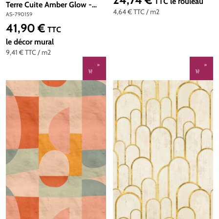
Prix régulier :
TTC
le rouleau
Terre Cuite Amber Glow -
4,64 €
TTC
/ m2
Metropolitan Stories 4 Hot
AS-790159
Spots d'A.S. Création | Réf.
41,90 €
Prix régulier :
TTC
AS-790159
le décor mural
9,41 €
TTC
/ m2