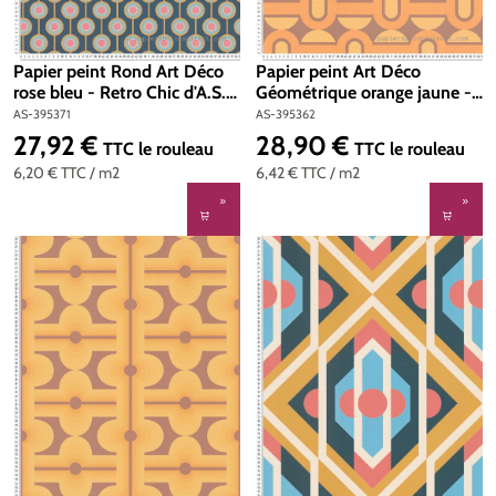
Papier peint Rond Art Déco
Papier peint Art Déco
rose bleu - Retro Chic d'A.S.
Géométrique orange jaune -
Création | Réf. AS-395371
Retro Chic d'A.S. Création |
AS-395371
AS-395362
Réf. AS-395362
27,92 €
28,90 €
Prix régulier :
Prix régulier :
TTC
le rouleau
TTC
le rouleau
6,20 €
TTC
/ m2
6,42 €
TTC
/ m2