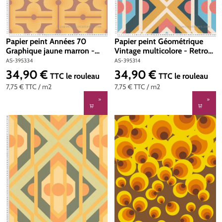
Papier peint Années 70
Papier peint Géométrique
Graphique jaune marron -
Vintage multicolore - Retro
Retro Chic d'A.S. Création |
Chic d'A.S. Création | Réf. AS-
AS-395334
AS-395314
Réf. AS-395334
395314
34,90 €
34,90 €
Prix régulier :
Prix régulier :
TTC
le rouleau
TTC
le rouleau
7,75 €
TTC
/ m2
7,75 €
TTC
/ m2