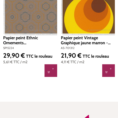
Papier peint Ethnic
Papier peint Vintage
Ornements
Graphique jaune marron -
beige/bleu/moutarde -
Retro Vision d'A.S. Création |
SP15224
AS-701312
Ethnic Origin d'AS Création |
Réf. AS-701312
29,90 €
21,90 €
Prix régulier :
Prix régulier :
TTC
le rouleau
TTC
le rouleau
Réf. SP15224
5,61 €
TTC
/ m2
4,11 €
TTC
/ m2