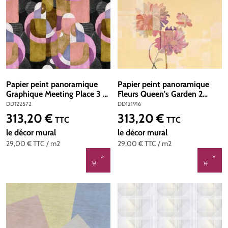
Papier peint panoramique
Papier peint panoramique
Graphique Meeting Place 3 -
Fleurs Queen's Garden 2
Référence DD122572 - Intissé
jaune rose - Référence
DD122572
DD121916
200g/m2 - 400 x 270 cm
DD121916 - Intissé 200g/m2
313,20 €
313,20 €
Prix régulier :
Prix régulier :
TTC
TTC
- 400 x 270 cm
le décor mural
le décor mural
29,00 €
TTC
/ m2
29,00 €
TTC
/ m2