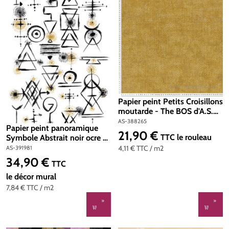
Papier peint Petits Croisillons
moutarde - The BOS d'A.S.
Création | Réf. AS-388265
AS-388265
Papier peint panoramique
21,90 €
Prix régulier :
TTC
le rouleau
Symbole Abstrait noir ocre -
The Wall 2 d'A.S. Création |
4,11 €
TTC
/ m2
AS-391981
Réf. AS-391981
34,90 €
Prix régulier :
TTC
le décor mural
7,84 €
TTC
/ m2