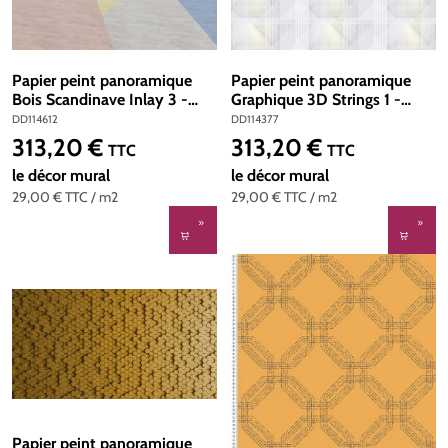
Papier peint panoramique
Papier peint panoramique
Bois Scandinave Inlay 3 -
Graphique 3D Strings 1 -
Référence DD114612 - Intissé
Référence DD114377 - Intissé
DD114612
DD114377
200g/m2 - Standard 400 x
200g/m2 - Standard 400 x
313,20 €
313,20 €
Prix régulier :
Prix régulier :
TTC
TTC
270
270
le décor mural
le décor mural
29,00 €
TTC
/ m2
29,00 €
TTC
/ m2
Papier peint panoramique